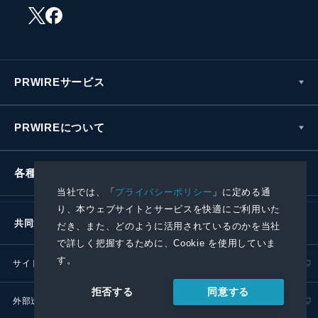
PRWIREサービス
PRWIREについて
各種お問い合わせ
当社では、「
プライバシーポリシー
」に定める通
り、本ウェブサイトとサービスを快適にご利用いた
共同通信社グループ
だき、また、どのように活用されているのかを当社
で詳しく把握するために、Cookie を使用していま
す。
サイトポリシー
プライバシーポリシー
同意する
拒否する
外部送信ポリシー
プレスリリース取扱基準