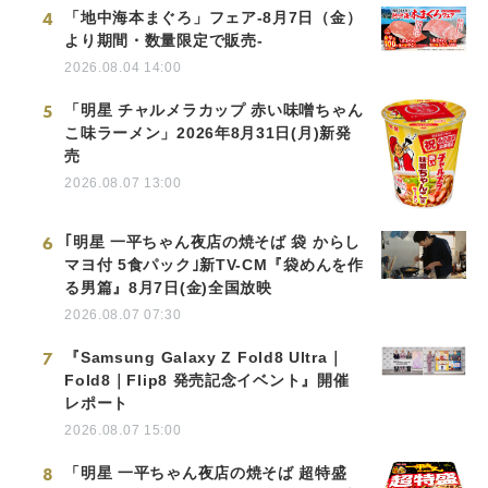
4
「地中海本まぐろ」フェア-8月7日（金）
より期間・数量限定で販売-
2026.08.04 14:00
5
「明星 チャルメラカップ 赤い味噌ちゃん
こ味ラーメン」2026年8月31日(月)新発
売
2026.08.07 13:00
6
｢明星 一平ちゃん夜店の焼そば 袋 からし
マヨ付 5食パック｣新TV-CM『袋めんを作
る男篇』8月7日(金)全国放映
2026.08.07 07:30
7
『Samsung Galaxy Z Fold8 Ultra｜
Fold8｜Flip8 発売記念イベント』開催
レポート
2026.08.07 15:00
8
「明星 一平ちゃん夜店の焼そば 超特盛