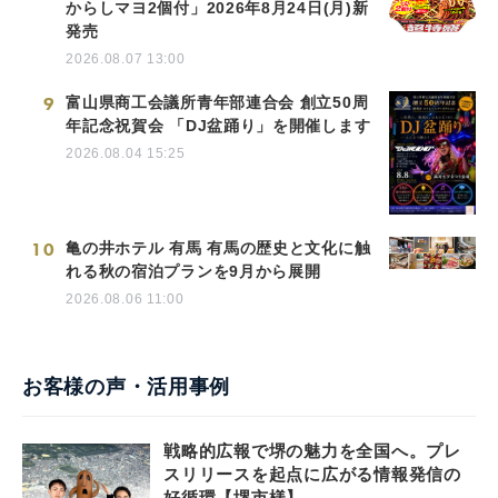
からしマヨ2個付」2026年8月24日(月)新
発売
2026.08.07 13:00
9
富山県商工会議所青年部連合会 創立50周
年記念祝賀会 「DJ盆踊り」を開催します
2026.08.04 15:25
10
亀の井ホテル 有馬 有馬の歴史と文化に触
れる秋の宿泊プランを9月から展開
2026.08.06 11:00
お客様の声・活用事例
戦略的広報で堺の魅力を全国へ。プレ
スリリースを起点に広がる情報発信の
好循環【堺市様】