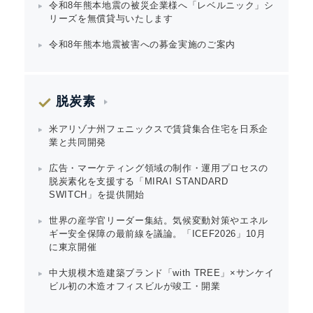
令和8年熊本地震の被災企業様へ「レベルニック」シ
リーズを無償貸与いたします
令和8年熊本地震被害への募金実施のご案内
脱炭素
米アリゾナ州フェニックスで賃貸集合住宅を日系企
業と共同開発
広告・マーケティング領域の制作・運用プロセスの
脱炭素化を支援する「MIRAI STANDARD
SWITCH」を提供開始
世界の産学官リーダー集結。気候変動対策やエネル
ギー安全保障の最前線を議論。「ICEF2026」10月
に東京開催
中大規模木造建築ブランド「with TREE」×サンケイ
ビル初の木造オフィスビルが竣工・開業