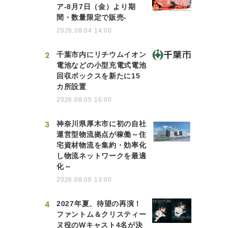
ア-8月7日（金）より期
間・数量限定で販売-
2026.08.04 14:00
2
千葉市内にリチウムイオン
電池などの小型充電式電池
回収ボックスを新たに15
カ所設置
2026.08.05 16:00
3
神奈川県厚木市に初の自社
運営型物流拠点が稼働～住
宅資材物流を集約・効率化
し物流ネットワークを最適
化～
2026.08.06 13:00
4
2027年夏、待望の再演！
ファントム＆クリスティー
ヌ役のWキャスト4名が決