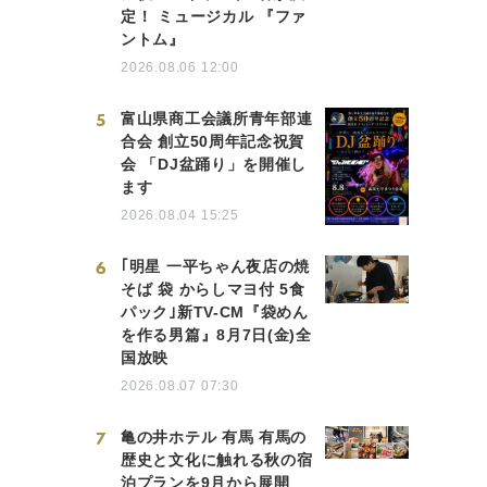
定！ ミュージカル 『ファ
ントム』
2026.08.06 12:00
5
富山県商工会議所青年部連
合会 創立50周年記念祝賀
会 「DJ盆踊り」を開催し
ます
2026.08.04 15:25
6
｢明星 一平ちゃん夜店の焼
そば 袋 からしマヨ付 5食
パック｣新TV-CM『袋めん
を作る男篇』8月7日(金)全
国放映
2026.08.07 07:30
7
亀の井ホテル 有馬 有馬の
歴史と文化に触れる秋の宿
泊プランを9月から展開