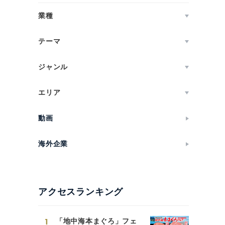
業種
テーマ
ジャンル
エリア
動画
海外企業
アクセスランキング
1
「地中海本まぐろ」フェ