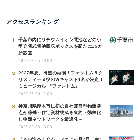
English
アクセスランキング
1
千葉市内にリチウムイオン電池などの小
型充電式電池回収ボックスを新たに15カ
所設置
2026.08.05 16:00
2
2027年夏、待望の再演！ファントム＆ク
リスティーヌ役のWキャスト4名が決定！
ミュージカル 『ファントム』
2026.08.06 12:00
3
神奈川県厚木市に初の自社運営型物流拠
点が稼働～住宅資材物流を集約・効率化
し物流ネットワークを最適化～
2026.08.06 13:00
4
「地中海本まぐろ」フェア-8月7日（金）