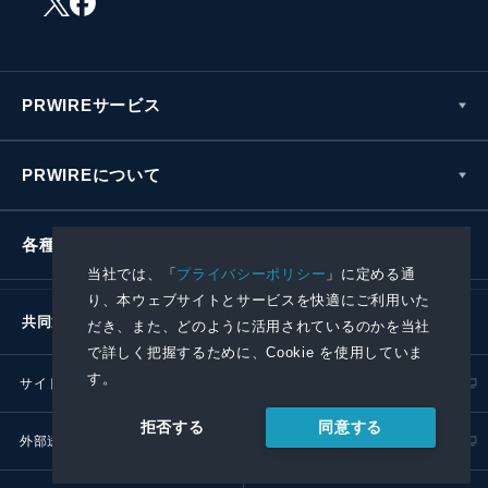
PRWIREサービス
PRWIREについて
各種お問い合わせ
当社では、「
プライバシーポリシー
」に定める通
り、本ウェブサイトとサービスを快適にご利用いた
共同通信社グループ
だき、また、どのように活用されているのかを当社
で詳しく把握するために、Cookie を使用していま
す。
サイトポリシー
プライバシーポリシー
同意する
拒否する
外部送信ポリシー
プレスリリース取扱基準