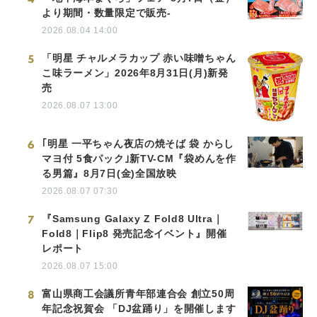
より期間・数量限定で販売-
2026.08.04 14:00
5
「明星 チャルメラカップ 赤い味噌ちゃん
こ味ラーメン」2026年8月31日(月)新発
売
2026.08.07 13:00
6
｢明星 一平ちゃん夜店の焼そば 袋 からし
マヨ付 5食パック｣新TV-CM『袋めんを作
る男篇』8月7日(金)全国放映
2026.08.07 07:30
7
『Samsung Galaxy Z Fold8 Ultra｜
Fold8｜Flip8 発売記念イベント』開催
レポート
2026.08.07 15:00
8
富山県商工会議所青年部連合会 創立50周
年記念祝賀会 「DJ盆踊り」を開催します