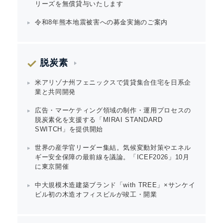
リーズを無償貸与いたします
令和8年熊本地震被害への募金実施のご案内
脱炭素
米アリゾナ州フェニックスで賃貸集合住宅を日系企
業と共同開発
広告・マーケティング領域の制作・運用プロセスの
脱炭素化を支援する「MIRAI STANDARD
SWITCH」を提供開始
世界の産学官リーダー集結。気候変動対策やエネル
ギー安全保障の最前線を議論。「ICEF2026」10月
に東京開催
中大規模木造建築ブランド「with TREE」×サンケイ
ビル初の木造オフィスビルが竣工・開業