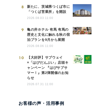
8
新たに、茨城県つくば市に
「つくば営業所」を開設
2026.08.03 11:00
9
亀の井ホテル 有馬 有馬の
歴史と文化に触れる秋の宿
泊プランを9月から展開
2026.08.06 11:00
10
【大好評】サブウェイ
×「はぴだんぶい」店頭キ
ャンペーン 『はぴサブサ
マー！』第2弾開催のお知
らせ
2026.07.31 11:00
お客様の声・活用事例