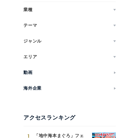
業種
テーマ
ジャンル
エリア
動画
海外企業
アクセスランキング
1
「地中海本まぐろ」フェ