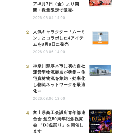
ア-8月7日（金）より期
間・数量限定で販売-
2026.08.04 14:00
2
人気キャラクター「ムーミ
ン」とコラボした4アイテ
ムを8月6日に発売
2026.08.06 14:00
3
神奈川県厚木市に初の自社
運営型物流拠点が稼働～住
宅資材物流を集約・効率化
し物流ネットワークを最適
化～
2026.08.06 13:00
4
富山県商工会議所青年部連
合会 創立50周年記念祝賀
会 「DJ盆踊り」を開催し
ます