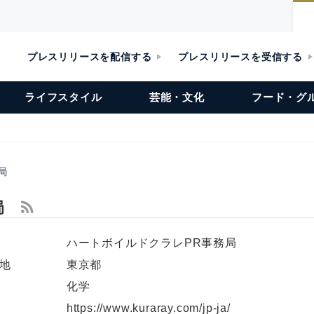
プレスリリースを配信する
プレスリリースを受信する
ライフスタイル
芸能・文化
フード・グ
局
局
ハートボイルドクラレPR事務局
地
東京都
化学
L
https://www.kuraray.com/jp-ja/