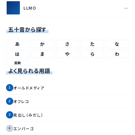
LLMO
五十音から探す
あ
か
さ
た
な
は
ま
や
ら
わ
英数
よく見られる用語
オールドメディア
オフレコ
見出し（みだし）
エンバーゴ