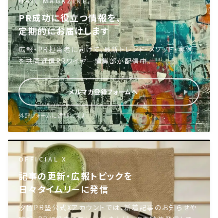
MAIL MAGAZINE
PR成功に役立つ情報を、
定期的にお届けします
広報・PR担当者に向けて、最新トレンド・メソッド・実例
を共同通信PRワイヤー編集部が配信中。
メルマガ登録フォームへ
外部フォームに遷移します
OFFICIAL X
記事の更新・広報トピックを
日々タイムリーに発信
汐留PR塾公式Xアカウントでは、新着記事のお知らせや