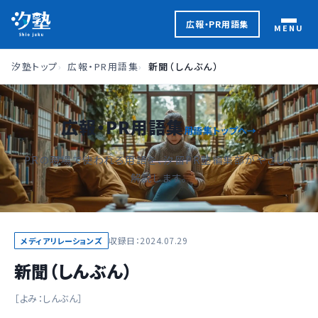
広報・PR用語集
MENU
汐塾トップ
広報・PR用語集
新聞（しんぶん）
広報・PR用語集
用語集トップへ
PRの現場で使われる用語を、汐留PR塾編集部がやさしく
解説します。
収録日：2024.07.29
メディアリレーションズ
新聞（しんぶん）
しんぶん