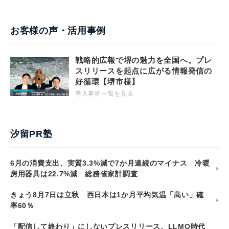
お客様の声・活用事例
戦略的広報で堺の魅力を全国へ。プレ
スリリースを起点に広がる情報発信の
好循環【堺市様】
導入事例一覧を見る
汐留PR塾
6月の消費支出、実質3.3%減で7か月連続のマイナス 冷暖
房用器具は22.7%減 総務省家計調査
きょう8月7日は立秋 西日本は1か月平均気温「高い」確
率60％
「配信して終わり」にしないプレスリリース。LLMO時代