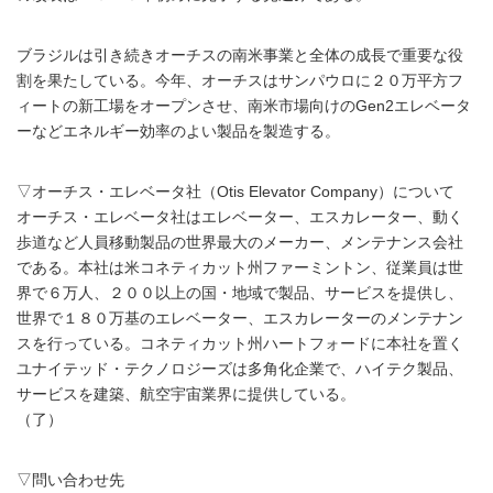
ブラジルは引き続きオーチスの南米事業と全体の成長で重要な役
割を果たしている。今年、オーチスはサンパウロに２０万平方フ
ィートの新工場をオープンさせ、南米市場向けのGen2エレベータ
ーなどエネルギー効率のよい製品を製造する。
▽オーチス・エレベータ社（Otis Elevator Company）について
オーチス・エレベータ社はエレベーター、エスカレーター、動く
歩道など人員移動製品の世界最大のメーカー、メンテナンス会社
である。本社は米コネティカット州ファーミントン、従業員は世
界で６万人、２００以上の国・地域で製品、サービスを提供し、
世界で１８０万基のエレベーター、エスカレーターのメンテナン
スを行っている。コネティカット州ハートフォードに本社を置く
ユナイテッド・テクノロジーズは多角化企業で、ハイテク製品、
サービスを建築、航空宇宙業界に提供している。
（了）
▽問い合わせ先