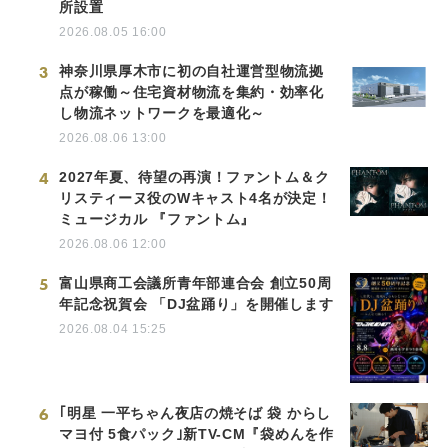
所設置
2026.08.05 16:00
3
神奈川県厚木市に初の自社運営型物流拠
点が稼働～住宅資材物流を集約・効率化
し物流ネットワークを最適化～
2026.08.06 13:00
4
2027年夏、待望の再演！ファントム＆ク
リスティーヌ役のWキャスト4名が決定！
ミュージカル 『ファントム』
2026.08.06 12:00
5
富山県商工会議所青年部連合会 創立50周
年記念祝賀会 「DJ盆踊り」を開催します
2026.08.04 15:25
6
｢明星 一平ちゃん夜店の焼そば 袋 からし
マヨ付 5食パック｣新TV-CM『袋めんを作