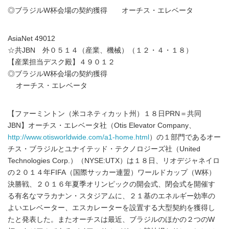
◎ブラジルW杯会場の契約獲得 オーチス・エレベータ
AsiaNet 49012
☆共JBN 外０５１４（産業、機械）（１２・４・１８）
【産業担当デスク殿】４９０１２
◎ブラジルW杯会場の契約獲得
オーチス・エレベータ
【ファーミントン（米コネティカット州）１８日PRN＝共同
JBN】オーチス・エレベータ社（Otis Elevator Company、
http://www.otisworldwide.com/a1-home.html
）の１部門であるオー
チス・ブラジルとユナイテッド・テクノロジーズ社（United
Technologies Corp.）（NYSE:UTX）は１８日、リオデジャネイロ
の２０１４年FIFA（国際サッカー連盟）ワールドカップ（W杯）
決勝戦、２０１６年夏季オリンピックの開会式、閉会式を開催す
る有名なマラカナン・スタジアムに、２１基のエネルギー効率の
よいエレベーター、エスカレーターを設置する大型契約を獲得し
たと発表した。またオーチスは最近、ブラジルのほかの２つのW