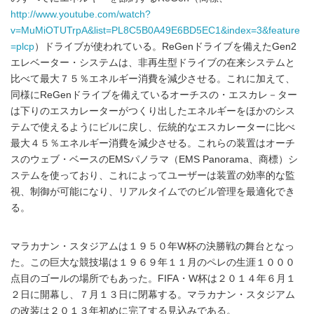
http://www.youtube.com/watch?
v=MuMiOTUTrpA&list=PL8C5B0A49E6BD5EC1&index=3&feature
=plcp
）ドライブが使われている。ReGenドライブを備えたGen2
エレベーター・システムは、非再生型ドライブの在来システムと
比べて最大７５％エネルギー消費を減少させる。これに加えて、
同様にReGenドライブを備えているオーチスの・エスカレ－ター
は下りのエスカレーターがつくり出したエネルギーをほかのシス
テムで使えるようにビルに戻し、伝統的なエスカレーターに比べ
最大４５％エネルギー消費を減少させる。これらの装置はオーチ
スのウェブ・ベースのEMSパノラマ（EMS Panorama、商標）シ
ステムを使っており、これによってユーザーは装置の効率的な監
視、制御が可能になり、リアルタイムでのビル管理を最適化でき
る。
マラカナン・スタジアムは１９５０年W杯の決勝戦の舞台となっ
た。この巨大な競技場は１９６９年１１月のペレの生涯１０００
点目のゴールの場所でもあった。FIFA・W杯は２０１４年６月１
２日に開幕し、７月１３日に閉幕する。マラカナン・スタジアム
の改装は２０１３年初めに完了する見込みである。