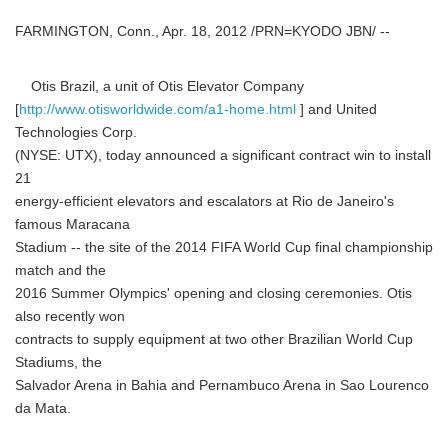
FARMINGTON, Conn., Apr. 18, 2012 /PRN=KYODO JBN/ --
Otis Brazil, a unit of Otis Elevator Company
[
http://www.otisworldwide.com/a1-home.html
] and United
Technologies Corp.
(NYSE: UTX), today announced a significant contract win to install
21
energy-efficient elevators and escalators at Rio de Janeiro's
famous Maracana
Stadium -- the site of the 2014 FIFA World Cup final championship
match and the
2016 Summer Olympics' opening and closing ceremonies. Otis
also recently won
contracts to supply equipment at two other Brazilian World Cup
Stadiums, the
Salvador Arena in Bahia and Pernambuco Arena in Sao Lourenco
da Mata.