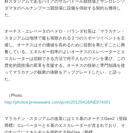
杯スタジアムであるバイアのサルバドール競技場とサンロレンソ
ダマタのペルナンブーコ競技場に設備を供給する契約も獲得し
た。
オーチス・エレベータのペドロ・バランダ社長は「マラカナン・
スタジアムは地球で最も視聴される２つのスポーツイベントを主
催し、オーチスはその価値を高めるために役割を果たすことに興
奮している。エネルギー効率のよいオーチスのエレベーターとエ
スカレーターは信頼できる方法で何千人ものファンを運び、この
歴史的競技場の変革を支援する。オーチスの技術と専門知識を使
ってマラカナンの観衆の体験をアップグレードしたい」と語っ
た。
（Photo:
http://photos.prnewswire.com/prnh/20120418/NE87430
）
マラカナン・スタジアムの改装には１５基のオーチスGen2（登録
商標）エレベーターと６基のエスカレーターが含まれており、そ
のすべてにエネルギーを節約するReGen（商標、