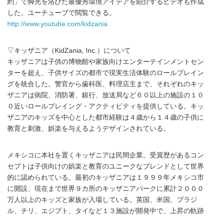
約」で脚光を浴びた最優秀環境アイデアを紹介するビデオも作成
した。ユーチューブで閲覧できる。
http://www.youtube.com/kidzania
▽キッザニア（KidZania, Inc.）について
キッザニアは子供の博物館や家族向けエンターテインメントセン
ターを超え、子供サイズの都市で現実生活体験のロールプレイン
グを統合した。警官から歯科医、料理店主まで、それぞれのキッ
ザニアは病院、消防署、銀行、放送局など６０以上の施設の１０
０近いロールプレイング・アクティビティを提供している。キッ
ザニアのキッズを中心とした都市経験は４歳から１４歳の子供に
教育と刺激、娯楽を与えるようデザインされている。
メキシコに本社を置くキッザニアは民間企業。受賞歴があるコン
セプトは子供向けの娯楽と教育のユニークなブレンドとして世界
的に認められている。最初のキッザニアは１９９９年メキシコ市
に開設、現在まで世界９カ所のキッザニアパークに累計２０００
万人以上のキッズと家族が入場している。英国、米国、ブラジ
ル、チリ、エジプト、タイなど１３施設が開発中で、上昇の軌跡