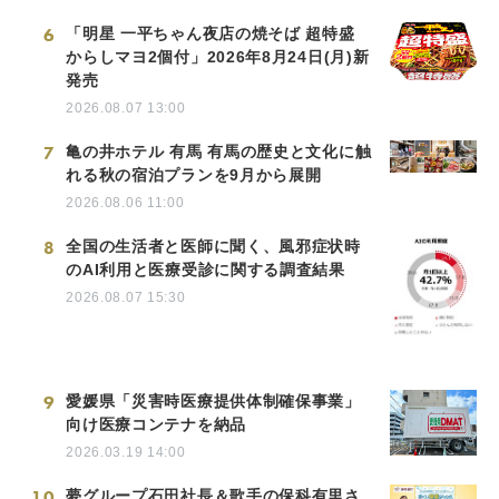
6
「明星 一平ちゃん夜店の焼そば 超特盛
からしマヨ2個付」2026年8月24日(月)新
発売
2026.08.07 13:00
7
亀の井ホテル 有馬 有馬の歴史と文化に触
れる秋の宿泊プランを9月から展開
2026.08.06 11:00
8
全国の生活者と医師に聞く、風邪症状時
のAI利用と医療受診に関する調査結果
2026.08.07 15:30
9
愛媛県「災害時医療提供体制確保事業」
向け医療コンテナを納品
2026.03.19 14:00
10
夢グループ石田社長＆歌手の保科有里さ