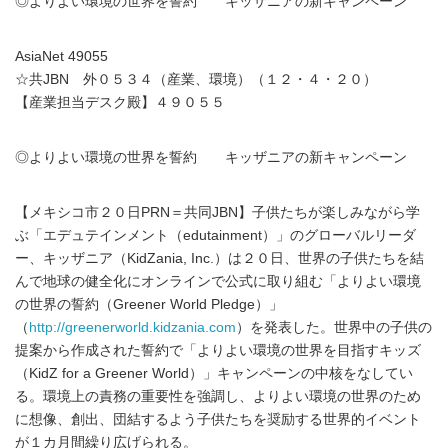
◎よりよい環境の世界を誓約 キッザニアの新キャンペーン
AsiaNet 49055
☆共JBN 外０５３４（産業、環境）（１２・４・２０）
【産業担当デスク殿】４９０５５
◎よりよい環境の世界を誓約 キッザニアの新キャンペーン
【メキシコ市２０日PRN＝共同JBN】子供たちが楽しみながら学
ぶ「エデュテインメント（edutainment）」のグローバルリーダ
ー、キッザニア（KidZania, Inc.）は２０日、世界の子供たちを結
んで地球の健全化にオンラインで公式に取り組む「よりよい環境
の世界の誓約（Greener World Pledge）」
（
http://greenerworld.kidzania.com
）を発表した。世界中の子供の
提案から作成された誓約で「よりよい環境の世界を目指すキッズ
（KidZ for a Greener World）」キャンペーンの中核をなしてい
る。環境上の責務の重要性を強調し、よりよい環境の世界のため
に想像、創出、団結するよう子供たちを奨励する世界的イベント
が１カ月間繰り広げられる。