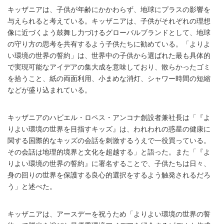
キッザニアは、子供が年齢にかかわらず、地球にプラスの影響を
与えられると考えている。キッザニアは、子供がそれぞれの理想
像に近づくよう鼓舞し力づけるグローバルブランドとして、地球
の守り方の思考を共有するよう子供たちに勧めている。「よりよ
い環境の世界の誓約」は、世界中の子供から選ばれた最も具体的
で実現可能なアイデアの集大成を意味しており、散らかったゴミ
を拾うこと、紙の両面利用、小まめな消灯、シャワー時間の短縮
などが盛り込まれている。
キッザニアのハビエル・ロペス・アンコナ創設者兼社長は「『よ
りよい環境の世界を目指すキッズ』は、われわれの惑星の健康に
関する国際的なキッズの会話を刺激するうえで一役買っている。
その会話は地理的境界と文化を超越する」と語った。また「『よ
りよい環境の世界の誓約』に署名することで、子供たちは日々、
身の回りの世界を保護する良心的選択をするよう触発されるだろ
う」と述べた。
キッザニアは、アースデーを祝うため「よりよい環境の世界の誓