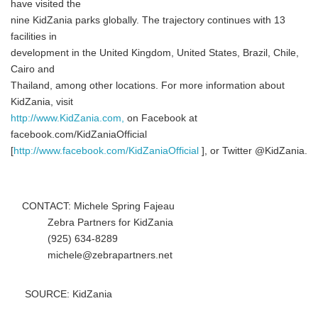
have visited the
nine KidZania parks globally. The trajectory continues with 13
facilities in
development in the United Kingdom, United States, Brazil, Chile,
Cairo and
Thailand, among other locations. For more information about
KidZania, visit
http://www.KidZania.com,
on Facebook at
facebook.com/KidZaniaOfficial
[
http://www.facebook.com/KidZaniaOfficial
], or Twitter @KidZania.
CONTACT: Michele Spring Fajeau
Zebra Partners for KidZania
(925) 634-8289
michele@zebrapartners.net
SOURCE: KidZania