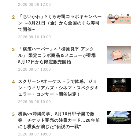
2026.08.06 12:00
2
「ちいかわ」×くら寿司コラボキャンペー
ン ～8月21日（金）から全国のくら寿司
で開催～
2026.08.10 10:00
3
「横濱ハーバー」×「柳原良平 アンク
ル」 限定コラボ商品＆メニューが登場
8月17日から限定販売開始
2026.08.07 13:00
4
スクリーン×オーケストラで体感。ジョ
ン・ウィリアムズ：シネマ・スペクタキ
ュラー・コンサート開催決定！
2026.08.08 10:00
5
横浜vs沖縄尚学、8月10日甲子園で激
突 チケット完売の注目カード…28年前
にも横浜が演じた“伝説の一戦”
2026.08.07 19:00