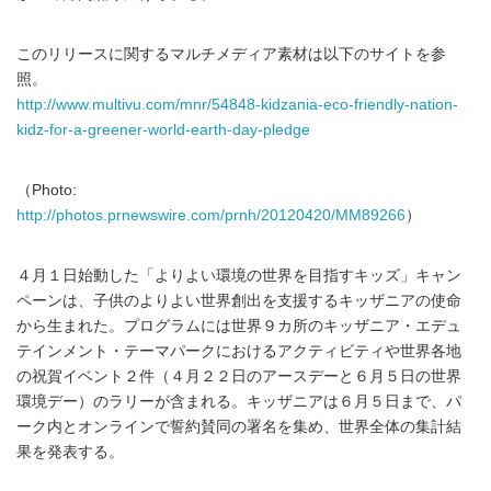
このリリースに関するマルチメディア素材は以下のサイトを参
照。
http://www.multivu.com/mnr/54848-kidzania-eco-friendly-nation-
kidz-for-a-greener-world-earth-day-pledge
（Photo:
http://photos.prnewswire.com/prnh/20120420/MM89266
）
４月１日始動した「よりよい環境の世界を目指すキッズ」キャン
ペーンは、子供のよりよい世界創出を支援するキッザニアの使命
から生まれた。プログラムには世界９カ所のキッザニア・エデュ
テインメント・テーマパークにおけるアクティビティや世界各地
の祝賀イベント２件（４月２２日のアースデーと６月５日の世界
環境デー）のラリーが含まれる。キッザニアは６月５日まで、パ
ーク内とオンラインで誓約賛同の署名を集め、世界全体の集計結
果を発表する。