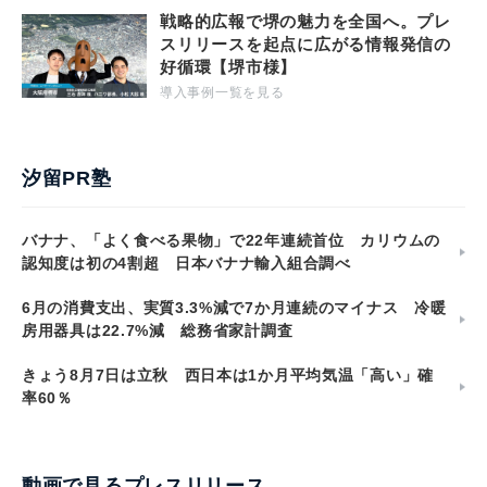
戦略的広報で堺の魅力を全国へ。プレ
スリリースを起点に広がる情報発信の
好循環【堺市様】
導入事例一覧を見る
汐留PR塾
バナナ、「よく食べる果物」で22年連続首位 カリウムの
認知度は初の4割超 日本バナナ輸入組合調べ
6月の消費支出、実質3.3%減で7か月連続のマイナス 冷暖
房用器具は22.7%減 総務省家計調査
きょう8月7日は立秋 西日本は1か月平均気温「高い」確
率60％
動画で見るプレスリリース