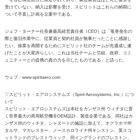
受けていない。納入は影響を受け、スピリットはこれらの納期に
ついて手直し計画を立案中である。
ジェフ・ターナー社長兼最高経営責任者（CEO）は「竜巻発生の
際と復旧作業中に、従業員と契約社員が無事だったことに感謝し
たい。操業を再開するためにスピリット社のチームが先週成し遂
げたことが大変誇らしい。これは当社チームと労組、政府、コミ
ュニティーとの提携の真の力を示したものである」と語った。
ウェブ：www.spiritaero.com
▽スピリット・エアロシステムズ（Spirit Aerosystems, Inc.）につ
いて
スピリット・エアロシステムズは本社をカンザス州 ウィチタに置
く世界最大の商用航空機非OEM設計、製造企業である。同社はカ
ンザス州のウィチタ、シャヌートの施設に加えて、オクラホマ州
タルサ、マカレスター、ノースカロライナ州キンストン、英スコ
ットランドのプレストウィック、同イングランドのプレストン、