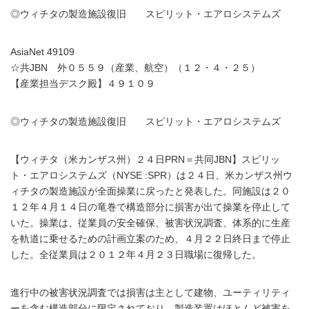
◎ウィチタの製造施設復旧 スピリット・エアロシステムズ
AsiaNet 49109
☆共JBN 外０５５９（産業、航空）（１２・４・２５）
【産業担当デスク殿】４９１０９
◎ウィチタの製造施設復旧 スピリット・エアロシステムズ
【ウィチタ（米カンザス州）２４日PRN＝共同JBN】スピリッ
ト・エアロシステムズ（NYSE :SPR）は２４日、米カンザス州ウ
ィチタの製造施設が全面操業に戻ったと発表した。同施設は２０
１２年４月１４日の竜巻で構造部分に損害が出て操業を停止して
いた。操業は、従業員の安全確保、被害状況調査、体系的に生産
を軌道に乗せるための計画立案のため、４月２２日終日まで停止
した。全従業員は２０１２年４月２３日職場に復帰した。
進行中の被害状況調査では損害は主として建物、ユーティリティ
ーを含む構造部分に限定されており、製造装置はほとんど被害を