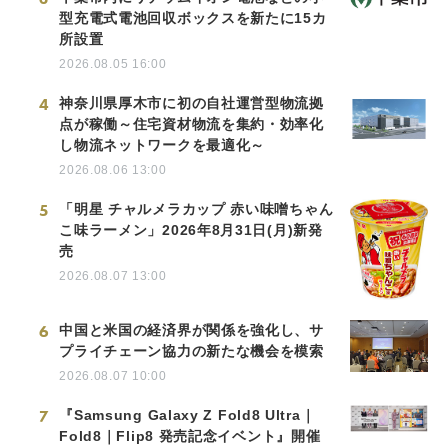
型充電式電池回収ボックスを新たに15カ
所設置
2026.08.05 16:00
4
神奈川県厚木市に初の自社運営型物流拠
点が稼働～住宅資材物流を集約・効率化
し物流ネットワークを最適化～
2026.08.06 13:00
5
「明星 チャルメラカップ 赤い味噌ちゃん
こ味ラーメン」2026年8月31日(月)新発
売
2026.08.07 13:00
6
中国と米国の経済界が関係を強化し、サ
プライチェーン協力の新たな機会を模索
2026.08.07 10:00
7
『Samsung Galaxy Z Fold8 Ultra｜
Fold8｜Flip8 発売記念イベント』開催