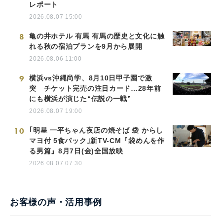
レポート
2026.08.07 15:00
8
亀の井ホテル 有馬 有馬の歴史と文化に触
れる秋の宿泊プランを9月から展開
2026.08.06 11:00
9
横浜vs沖縄尚学、8月10日甲子園で激
突 チケット完売の注目カード…28年前
にも横浜が演じた“伝説の一戦”
2026.08.07 19:00
10
｢明星 一平ちゃん夜店の焼そば 袋 からし
マヨ付 5食パック｣新TV-CM『袋めんを作
る男篇』8月7日(金)全国放映
2026.08.07 07:30
お客様の声・活用事例