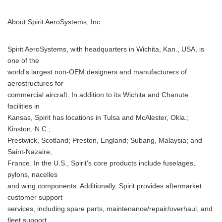
About Spirit AeroSystems, Inc.
Spirit AeroSystems, with headquarters in Wichita, Kan., USA, is
one of the
world's largest non-OEM designers and manufacturers of
aerostructures for
commercial aircraft. In addition to its Wichita and Chanute
facilities in
Kansas, Spirit has locations in Tulsa and McAlester, Okla.;
Kinston, N.C.;
Prestwick, Scotland; Preston, England; Subang, Malaysia; and
Saint-Nazaire,
France. In the U.S., Spirit's core products include fuselages,
pylons, nacelles
and wing components. Additionally, Spirit provides aftermarket
customer support
services, including spare parts, maintenance/repair/overhaul, and
fleet support