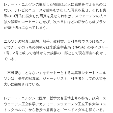
レナート・ニルソンの撮影した物語ほど人に感動を与えるものは
ない。テレビのニュースが歯をむき出した写真を見せ、それも実
際の10万倍に拡大した写真を見せられれば、スウェーデンの人々
は夕飯時のコーヒーにむせび、次の日にはどの店からも歯ブラシ
が売り切れになってしまう。
ニルソンの写真は紙幣、切手、教科書、百科事典で見つけること
ができ、そのうちの何枚かは米航空宇宙局（NASA）のボイジャー
1号、2号に載って地球からの挨拶の一部として現在宇宙へ向かっ
ている。
「不可能なことはない」をモットーとする写真家レナート・ニル
ソンは、長年の写真家、ジャーナリスト、科学者としての大望を
大いに顕彰されている。
レナート・ニルソンは医学、哲学の名誉博士号を持ち、政府、ス
ウェーデン王立科学アカデミー、スウェーデン王立工科大学（ス
トックホルム）から教授の肩書きとゴールドメダルを得ている。