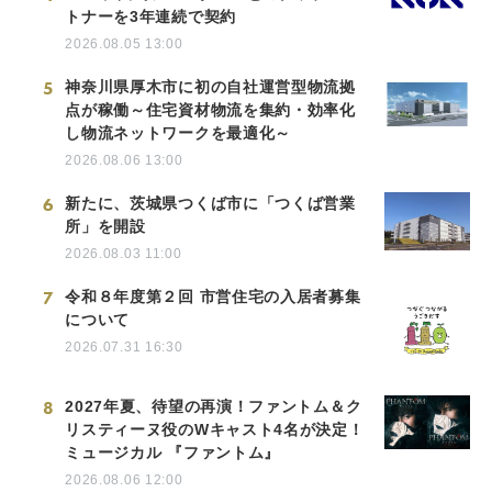
トナーを3年連続で契約
2026.08.05 13:00
5
神奈川県厚木市に初の自社運営型物流拠
点が稼働～住宅資材物流を集約・効率化
し物流ネットワークを最適化～
2026.08.06 13:00
6
新たに、茨城県つくば市に「つくば営業
所」を開設
2026.08.03 11:00
7
令和８年度第２回 市営住宅の入居者募集
について
2026.07.31 16:30
8
2027年夏、待望の再演！ファントム＆ク
リスティーヌ役のWキャスト4名が決定！
ミュージカル 『ファントム』
2026.08.06 12:00