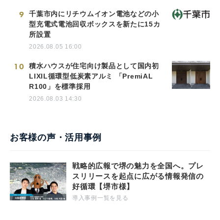
9
千葉市内にリチウムイオン電池などの小
型充電式電池回収ボックスを新たに15カ
所設置
2026.08.05 16:00
10
積水ハウスが住宅向け製品として国内初
LIXIL循環型低炭素アルミ 「PremiAL
R100」を標準採用
2026.08.03 14:30
お客様の声・活用事例
戦略的広報で堺の魅力を全国へ。プレ
スリリースを起点に広がる情報発信の
好循環【堺市様】
導入事例一覧を見る