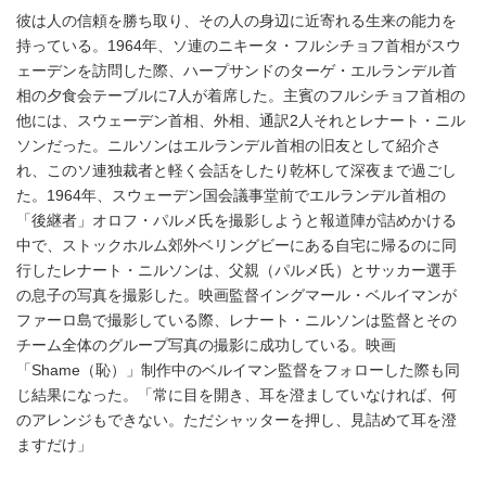
彼は人の信頼を勝ち取り、その人の身辺に近寄れる生来の能力を
持っている。1964年、ソ連のニキータ・フルシチョフ首相がスウ
ェーデンを訪問した際、ハープサンドのターゲ・エルランデル首
相の夕食会テーブルに7人が着席した。主賓のフルシチョフ首相の
他には、スウェーデン首相、外相、通訳2人それとレナート・ニル
ソンだった。ニルソンはエルランデル首相の旧友として紹介さ
れ、このソ連独裁者と軽く会話をしたり乾杯して深夜まで過ごし
た。1964年、スウェーデン国会議事堂前でエルランデル首相の
「後継者」オロフ・パルメ氏を撮影しようと報道陣が詰めかける
中で、ストックホルム郊外ベリングビーにある自宅に帰るのに同
行したレナート・ニルソンは、父親（パルメ氏）とサッカー選手
の息子の写真を撮影した。映画監督イングマール・ベルイマンが
ファーロ島で撮影している際、レナート・ニルソンは監督とその
チーム全体のグループ写真の撮影に成功している。映画
「Shame（恥）」制作中のベルイマン監督をフォローした際も同
じ結果になった。「常に目を開き、耳を澄ましていなければ、何
のアレンジもできない。ただシャッターを押し、見詰めて耳を澄
ますだけ」