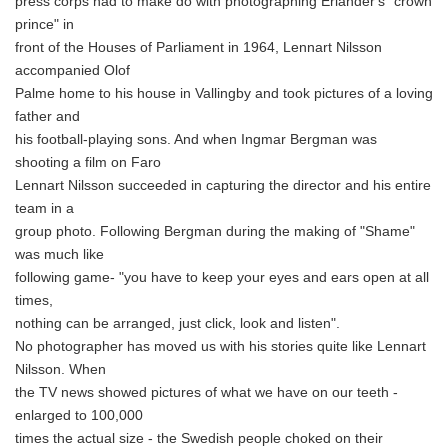
press corps had to make do with photographing Erlander's "crown
prince" in
front of the Houses of Parliament in 1964, Lennart Nilsson
accompanied Olof
Palme home to his house in Vallingby and took pictures of a loving
Japanese
father and
his football-playing sons. And when Ingmar Bergman was
shooting a film on Faro
Lennart Nilsson succeeded in capturing the director and his entire
team in a
English
group photo. Following Bergman during the making of "Shame"
was much like
following game- "you have to keep your eyes and ears open at all
times,
nothing can be arranged, just click, look and listen".
No photographer has moved us with his stories quite like Lennart
Nilsson. When
the TV news showed pictures of what we have on our teeth -
enlarged to 100,000
times the actual size - the Swedish people choked on their