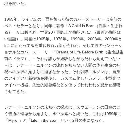
地を開いた。
1965年、ライフ誌の一面を飾った彼のカバーストーリーは空前の
ベストセラーとなり、同年に著作「A Child is Born（邦訳：生まれ
る）」が出版され、世界20カ国以上で翻訳された（最新の翻訳は
中国語）。同書は1965年、1976年、1990年、2003年、2009年と
5回にわたって版を重ね数百万部が売れた。そして彼のセンセーシ
ョナルなカバーストーリー「Drama of Life Before Birth（生命誕生
前のドラマ）」－それは誰もが経験しながらだれも覚えていない
－は、レナート・ニルソンの疲れを知らない人間の体と生命の神
秘への探求の始まりに過ぎなかった。それ以降ニルソンは、自身
のアイデアと新技術を駆使し、カスタム化したカメラ、小型光フ
ァイバー機器、先進的顕微鏡などを使ってわれわれを驚かせ感嘆
させてきた。
レナート・ニルソンの未知への探求は、スウェーデンの田舎のご
く普通の蟻塚から始まり、水中探索へと続いた。これは1959年に
「Myror」と「Life in the sea」という2冊の本になった。