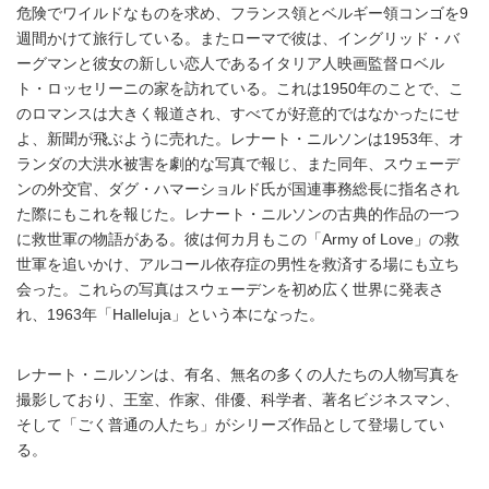
危険でワイルドなものを求め、フランス領とベルギー領コンゴを9
週間かけて旅行している。またローマで彼は、イングリッド・バ
ーグマンと彼女の新しい恋人であるイタリア人映画監督ロベル
ト・ロッセリーニの家を訪れている。これは1950年のことで、こ
のロマンスは大きく報道され、すべてが好意的ではなかったにせ
よ、新聞が飛ぶように売れた。レナート・ニルソンは1953年、オ
ランダの大洪水被害を劇的な写真で報じ、また同年、スウェーデ
ンの外交官、ダグ・ハマーショルド氏が国連事務総長に指名され
た際にもこれを報じた。レナート・ニルソンの古典的作品の一つ
に救世軍の物語がある。彼は何カ月もこの「Army of Love」の救
世軍を追いかけ、アルコール依存症の男性を救済する場にも立ち
会った。これらの写真はスウェーデンを初め広く世界に発表さ
れ、1963年「Halleluja」という本になった。
レナート・ニルソンは、有名、無名の多くの人たちの人物写真を
撮影しており、王室、作家、俳優、科学者、著名ビジネスマン、
そして「ごく普通の人たち」がシリーズ作品として登場してい
る。