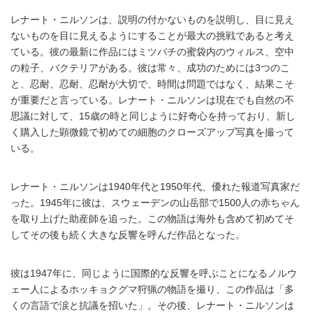
レナート・ニルソンは、説明の付かないものを説明し、目に見え
ないものを目に見えるようにすることが最大の挑戦であると考え
ている。彼の最新に作品にはミツバチの蜜袋内のウィルス、空中
の粒子、バクテリアがある。彼は常々、成功のためには3つのこ
と、忍耐、忍耐、忍耐が大切で、時間は問題ではなく、結果こそ
が重要だと言っている。レナート・ニルソンは現在でも自然の不
思議に対して、15歳の時と同じように好奇心を持っており、新し
く購入した顕微鏡で初めての細胞のクローズアップ写真を撮って
いる。
レナート・ニルソンは1940年代と1950年代、優れた報道写真家だ
った。1945年に彼は、スウェーデンの山岳部で1500人の赤ちゃん
を取り上げた助産師を追った。この物語は海外も含めて初めてそ
してその後も続く大きな反響を呼んだ作品となった。
彼は1947年に、同じように国際的な反響を呼ぶことになるノルウ
ェー人によるホッキョクグマ狩猟の物語を撮り、この作品は「多
くの言語で涙と抗議を招いた」。その後、レナート・ニルソンは