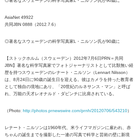
◎著名なスウェーデンの科学写真家L・ニルソン氏が90歳に
AsiaNet 49922
共同JBN 0888（2012.7.6）
◎著名なスウェーデンの科学写真家L・ニルソン氏が90歳に
【ストックホルム（スウェーデン）2012年7月6日PRN＝共同
JBN】著名な科学写真家でフォトジャーナリストとして比類無い経
歴を持つスウェーデンのレナート・ニルソン（Lennart Nilsson）
は、8月24日に90歳の誕生日を迎える。彼はカメラを持った教育者
として独自の境地にあり、「20世紀のルネサンス・マン」と呼ば
れ、万能の天才レオナルド・ダビンチに比肩されている。
（Photo:
http://photos.prnewswire.com/prnh/20120706/543210
）
レナート・ニルソンは1960年代、米ライフマガジンに雇われ、赤
ちゃんの誕生までを撮影した一連の写真で科学と芸術の壁に新境