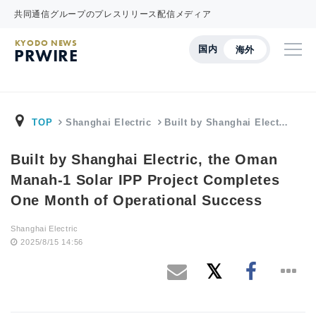
共同通信グループのプレスリリース配信メディア
KYODO NEWS
国内
海外
PRWIRE
TOP
Shanghai Electric
Built by Shanghai Elect…
Built by Shanghai Electric, the Oman
Manah-1 Solar IPP Project Completes
One Month of Operational Success
Shanghai Electric
2025/8/15 14:56