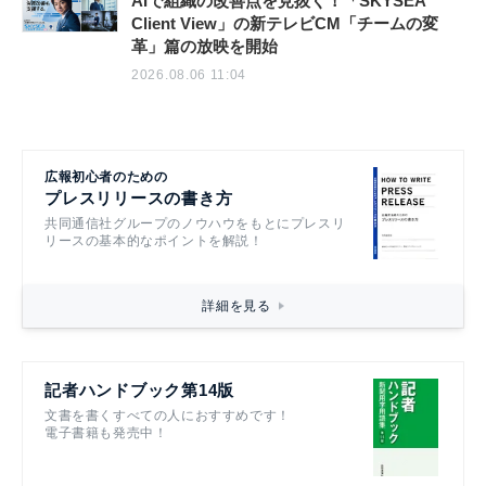
AIで組織の改善点を見抜く！「SKYSEA
Client View」の新テレビCM「チームの変
革」篇の放映を開始
2026.08.06 11:04
広報初心者のための
プレスリリースの書き方
共同通信社グループのノウハウをもとにプレスリ
リースの基本的なポイントを解説！
詳細を見る
記者ハンドブック第14版
文書を書くすべての人におすすめです！
電子書籍も発売中！