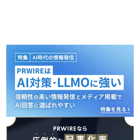
Japanese
English