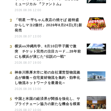
ミュージカル 『ファントム』
2026.08.06 12:00
2
「明星 一平ちゃん夜店の焼そば 超特盛
からしマヨ2個付」2026年8月24日(月)新
発売
2026.08.07 13:00
3
横浜vs沖縄尚学、8月10日甲子園で激
突 チケット完売の注目カード…28年前
にも横浜が演じた“伝説の一戦”
2026.08.07 19:00
4
神奈川県厚木市に初の自社運営型物流拠
点が稼働～住宅資材物流を集約・効率化
し物流ネットワークを最適化～
2026.08.06 13:00
5
中国と米国の経済界が関係を強化し、サ
プライチェーン協力の新たな機会を模索
2026.08.07 10:00