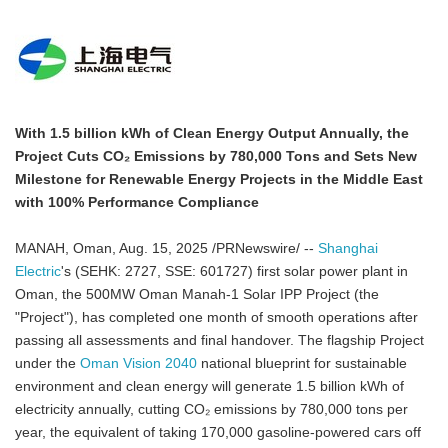
With 1.5 billion kWh of Clean Energy Output Annually, the
Project Cuts
CO₂ Emissions by 780,000 Tons and Sets New
Milestone for Renewable Energy Projects in the Middle East
with 100% Performance Compliance
MANAH, Oman, Aug. 15, 2025 /PRNewswire/ --
Shanghai
Electric
's (SEHK: 2727, SSE: 601727) first solar power plant in
Oman, the 500MW Oman Manah-1 Solar IPP Project (the
"Project"), has completed one month of smooth operations after
passing all assessments and final handover. The flagship Project
under the
Oman Vision 2040
national blueprint for sustainable
environment and clean energy will generate 1.5 billion kWh of
electricity annually, cutting CO₂ emissions by 780,000 tons per
year, the equivalent of taking 170,000 gasoline-powered cars off