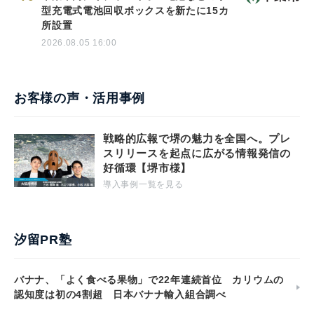
型充電式電池回収ボックスを新たに15カ
所設置
2026.08.05 16:00
お客様の声・活用事例
戦略的広報で堺の魅力を全国へ。プレ
スリリースを起点に広がる情報発信の
好循環【堺市様】
導入事例一覧を見る
汐留PR塾
バナナ、「よく食べる果物」で22年連続首位 カリウムの
認知度は初の4割超 日本バナナ輸入組合調べ