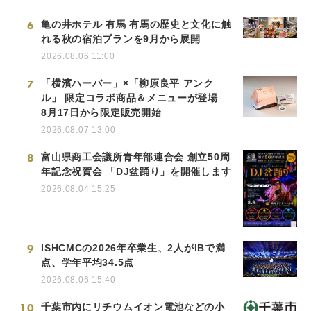
6
亀の井ホテル 有馬 有馬の歴史と文化に触
れる秋の宿泊プランを9月から展開
2026.08.06 11:00
7
「横濱ハーバー」×「柳原良平 アンク
ル」 限定コラボ商品＆メニューが登場
8月17日から限定販売開始
2026.08.07 13:00
8
富山県商工会議所青年部連合会 創立50周
年記念祝賀会 「DJ盆踊り」を開催します
2026.08.04 15:25
9
ISHCMCの2026年卒業生、2人がIBで満
点、学年平均34.5点
2026.08.06 15:40
10
千葉市内にリチウムイオン電池などの小