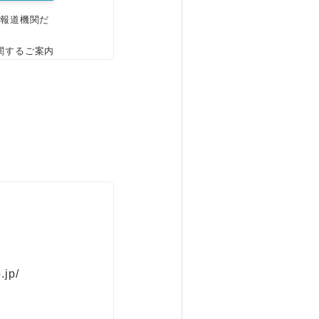
、報道機関だ
関するご案内
.jp/