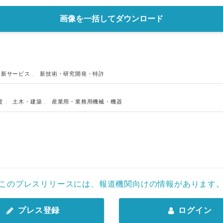
画像を一括してダウンロード
、
新サービス
、
新技術・研究開発・特許
貨
、
土木・建築
、
産業用・業務用機械・機器
このプレスリリースには、報道機関向けの情報があります
プレス登録
ログイン