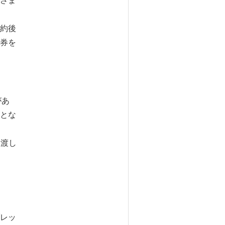
さま
約後
券を
があ
とな
引渡し
レッ