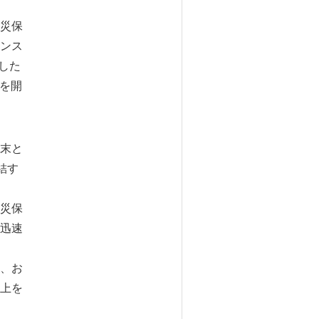
災保
ンス
した
集を開
末と
結す
災保
迅速
、お
上を