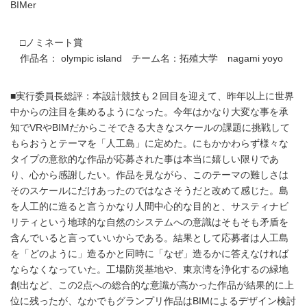
BIMer
□ノミネート賞
作品名： olympic island チーム名：拓殖大学 nagami yoyo
■実行委員長総評：本設計競技も２回目を迎えて、昨年以上に世界
中からの注目を集めるようになった。今年はかなり大変な事を承
知でVRやBIMだからこそできる大きなスケールの課題に挑戦して
もらおうとテーマを「人工島」に定めた。にもかかわらず様々な
タイプの意欲的な作品が応募された事は本当に嬉しい限りであ
り、心から感謝したい。作品を見ながら、このテーマの難しさは
そのスケールにだけあったのではなさそうだと改めて感じた。島
を人工的に造ると言うかなり人間中心的な目的と、サスティナビ
リティという地球的な自然のシステムへの意識はそもそも矛盾を
含んでいると言っていいからである。結果として応募者は人工島
を「どのように」造るかと同時に「なぜ」造るかに答えなければ
ならなくなっていた。工場防災基地や、東京湾を浄化するの緑地
創出など、この2点への総合的な意識が高かった作品が結果的に上
位に残ったが、なかでもグランプリ作品はBIMによるデザイン検討