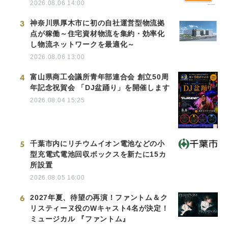
2026.08.06 14:00
3
神奈川県厚木市に初の自社運営型物流拠
点が稼働～住宅資材物流を集約・効率化
し物流ネットワークを最適化～
2026.08.06 13:00
4
富山県商工会議所青年部連合会 創立50周
年記念祝賀会 「DJ盆踊り」を開催します
2026.08.04 15:25
5
千葉市内にリチウムイオン電池などの小
型充電式電池回収ボックスを新たに15カ
所設置
2026.08.05 16:00
6
2027年夏、待望の再演！ファントム＆ク
リスティーヌ役のWキャスト4名が決定！
ミュージカル 『ファントム』