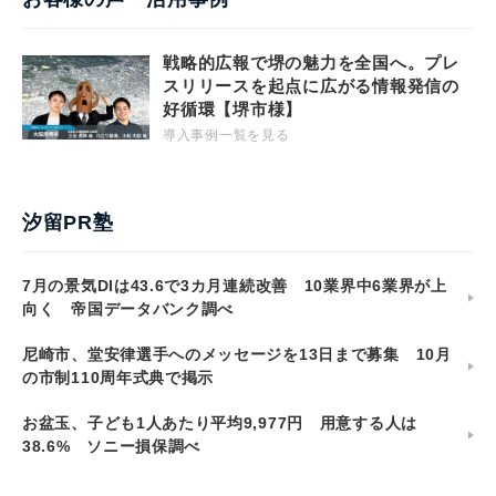
戦略的広報で堺の魅力を全国へ。プレ
スリリースを起点に広がる情報発信の
好循環【堺市様】
導入事例一覧を見る
汐留PR塾
7月の景気DIは43.6で3カ月連続改善 10業界中6業界が上
向く 帝国データバンク調べ
尼崎市、堂安律選手へのメッセージを13日まで募集 10月
の市制110周年式典で掲示
お盆玉、子ども1人あたり平均9,977円 用意する人は
38.6% ソニー損保調べ