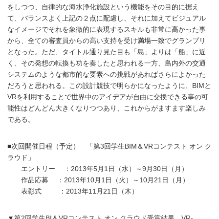
をしつつ、自律的な海水浄化施設という機能をその目的に据え
て、バランスよく上記の２点に配慮し、それに加えてビジュアル
なイメージでそれを象徴的に表現するスキルも非常に高かった事
から、全ての審査員からの高い支持を受け満場一致でグランプリ
となった。ただ、タイトル通り見た目も「島」よりは「船」に近
く、その発想の転換も功を奏したと思われる一方、島内外の交通
システムのような都市的な要素への挑戦があればさらによかった
だろうと思われる。この設計競技で明らかになったように、BIMと
VRを利用することで世界中のアイデアが自由に交換できる事の可
能性はどんどん大きくなりつつあり、これからがますます楽しみ
である。
■次回開催日程（予定） 「第3回学生BIM＆VRコンテスト オン ク
ラウド」
エントリー ：2013年5月1日（水）～9月30日（月）
作品応募 ：2013年10月1日（火）～10月21日（月）
表彰式 ：2013年11月21日（木）
▼第2回学生BI＆VRコンテスト オン クラウド受賞結果、VR-