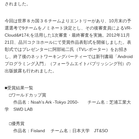
されました。
今回は世界８カ国３６チームよりエントリーがあり、10月末の予
選選考で9チームをノミネート決定とし、その後審査員によるVR-
Cloud&#174;を活用した1次審査・最終審査を実施。2012年11月
21日、品川コクヨホールにて受賞作品表彰式を開催しました。表
彰式ではプレゼンターに阿部祐二氏（TVレポーター）をお招き
し、終了後のネットワーキングパーティーでは新刊書籍「Android
プログラミング入門」（フォーラムエイトパブリッシング刊）の
出版披露も行われました。
■受賞結果一覧
□ワールドカップ賞
作品名：Noah's Ark -Tokyo 2050- チーム名：芝浦工業大
学 SWD LAB
□優秀賞
作品名：Fisland チーム名：日本大学 JT&SO