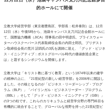
的ホールにて開催
立教大学経営学部（東京都豊島区、学部長：松井泰則）は、12月
12日（水）午後5時から、池袋キャンパス太刀川記念会館ホールに
て、国際協力機構（JICA）理事長の田中明彦氏、プライスウォー
ターハウスクーパース代表取締役会長の内田士郎氏、ブリヂスト
ン取締役会長の荒川 詔四氏の3氏を講師に迎え、「グッド・ビジネ
ス・イニシアティブ：ポストグローバル時代の価値創造企業と
は」と題するシンポジウムを開催します。
立教大学は「キリスト教に基づく教育」という1874年以来の建学
の精神の上に、『21世紀型の新しい経営学部』を2006年に開設し
ました。その核となるのが「ビジネス・リーダーシップ・プログ
ラム（BLP）」「バイリンガル・ビジネスリーダー・プログラム
（BBL）」そして「グッド・ビジネス・イニシアティブ（GBI）」
の3つの柱です。これらのカリキュラムと経営学分野の専門科目を
有機的に統合することで、グローバルな視野を持った21世紀型ビ