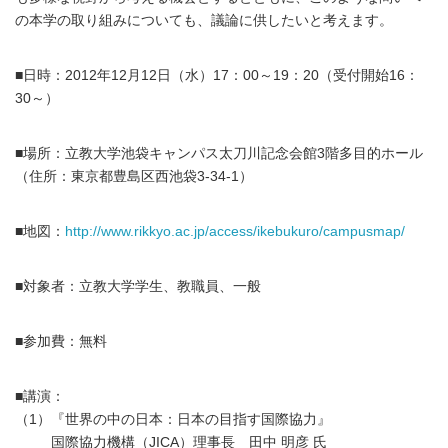
の本学の取り組みについても、議論に供したいと考えます。
■日時：2012年12月12日（水）17：00～19：20（受付開始16：
30～）
■場所：立教大学池袋キャンパス太刀川記念会館3階多目的ホール
（住所：東京都豊島区西池袋3-34-1）
■地図：
http://www.rikkyo.ac.jp/access/ikebukuro/campusmap/
■対象者：立教大学学生、教職員、一般
■参加費：無料
■講演：
（1）『世界の中の日本：日本の目指す国際協力』
国際協力機構（JICA）理事長 田中 明彦 氏