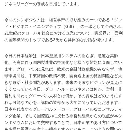
ジネスリーダーの養成を目指しています。
今回のシンポジウムは、経営学部の取り組みの一つである「グッ
ド・ビジネス・イニシアティブ（GBI）」の一環として企画され、
21世紀のグローバル社会における企業について、実業界と非営利
の国際機関のトップである3氏から具体的なお話を伺います。
今日の日本経済は、日本型雇用システムの揺らぎ、急速な高齢
化、円高に伴う国内製造業の空洞化など様々な難題に直面してい
ます。グローバルに見れば、欧米の金融財政危機のみならず、地
球環境問題、中東諸国の政情不安、開発途上国の貧困問題など大
きな政治・社会問題があります。未来の明確なビジョンが見えに
くくなっている今日、グローバル・ビジネスとは何か、営利・非
営利を問わずグローバル人材とは何か、その育成はどのようにす
れば可能なのかを、講師の皆様から大学に問うていただきます。
日本を代表するグローバルメーカー、グローバルなコンサルティ
ング企業、そして国際協力に携わる非営利組織からの視点が本シ
ンポジウムにおいて交差することで、日本企業のあり方について
も多様な視野から考える機会とするとともに、このような問いへ