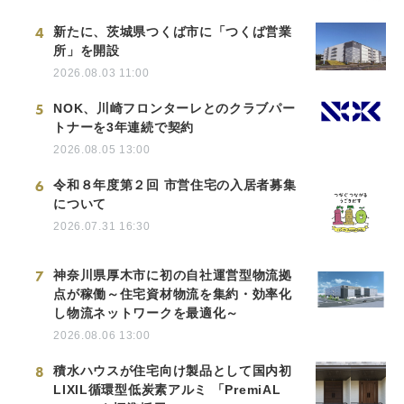
4
新たに、茨城県つくば市に「つくば営業
所」を開設
2026.08.03 11:00
5
NOK、川崎フロンターレとのクラブパー
トナーを3年連続で契約
2026.08.05 13:00
6
令和８年度第２回 市営住宅の入居者募集
について
2026.07.31 16:30
7
神奈川県厚木市に初の自社運営型物流拠
点が稼働～住宅資材物流を集約・効率化
し物流ネットワークを最適化～
2026.08.06 13:00
8
積水ハウスが住宅向け製品として国内初
LIXIL循環型低炭素アルミ 「PremiAL