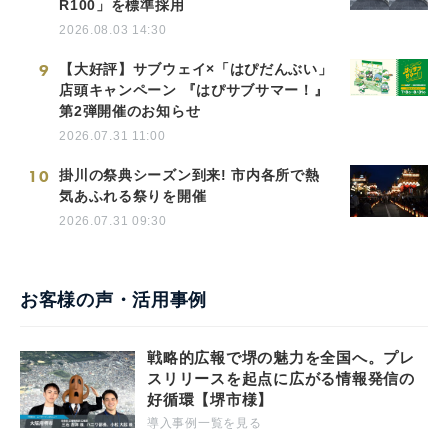
R100」を標準採用
2026.08.03 14:30
9
【大好評】サブウェイ×「はぴだんぶい」
店頭キャンペーン 『はぴサブサマー！』
第2弾開催のお知らせ
2026.07.31 11:00
10
掛川の祭典シーズン到来! 市内各所で熱
気あふれる祭りを開催
2026.07.31 09:30
お客様の声・活用事例
戦略的広報で堺の魅力を全国へ。プレ
スリリースを起点に広がる情報発信の
好循環【堺市様】
導入事例一覧を見る