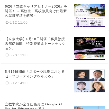
6/26『立教キャリアセミナー2026』を
開催！ ～高校生・高校教員向けに最新
の就職実績を解説～
6/12 11:00
【立教大学】6月18日開催「客員教授・
古舘伊知郎 特別授業＆トークセッシ
ョン」
5/28 11:00
5月19日開催「スポーツ現場における
セーフガーディングを考える」
Japanese
5/12 14:00
立教学院が全専任職員に Google AI
Pro for Educationを導入