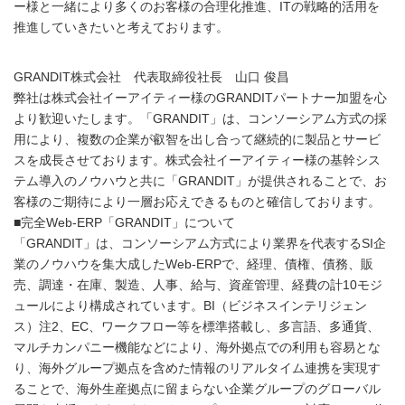
ー様と一緒により多くのお客様の合理化推進、ITの戦略的活用を
推進していきたいと考えております。
GRANDIT株式会社 代表取締役社長 山口 俊昌
弊社は株式会社イーアイティー様のGRANDITパートナー加盟を心
より歓迎いたします。「GRANDIT」は、コンソーシアム方式の採
用により、複数の企業が叡智を出し合って継続的に製品とサービ
スを成長させております。株式会社イーアイティー様の基幹シス
テム導入のノウハウと共に「GRANDIT」が提供されることで、お
客様のご期待により一層お応えできるものと確信しております。
■完全Web-ERP「GRANDIT」について
「GRANDIT」は、コンソーシアム方式により業界を代表するSI企
業のノウハウを集大成したWeb-ERPで、経理、債権、債務、販
売、調達・在庫、製造、人事、給与、資産管理、経費の計10モジ
ュールにより構成されています。BI（ビジネスインテリジェン
ス）注2、EC、ワークフロー等を標準搭載し、多言語、多通貨、
マルチカンパニー機能などにより、海外拠点での利用も容易とな
り、海外グループ拠点を含めた情報のリアルタイム連携を実現す
ることで、海外生産拠点に留まらない企業グループのグローバル