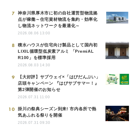
7
神奈川県厚木市に初の自社運営型物流拠
点が稼働～住宅資材物流を集約・効率化
し物流ネットワークを最適化～
2026.08.06 13:00
8
積水ハウスが住宅向け製品として国内初
LIXIL循環型低炭素アルミ 「PremiAL
R100」を標準採用
2026.08.03 14:30
9
【大好評】サブウェイ×「はぴだんぶい」
店頭キャンペーン 『はぴサブサマー！』
第2弾開催のお知らせ
2026.07.31 11:00
10
掛川の祭典シーズン到来! 市内各所で熱
気あふれる祭りを開催
2026.07.31 09:30