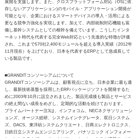
展開を支援します。また、クロスプラットフォーム対応（OSに依
存しないアプリケーション)のモバイル・アプリケーション開発が
可能となり、企業におけるスマートデバイスの導入・活用による
更なる競争力強化を実現します。加えて、内部統制対応機能も装
備し基幹システムとしての根幹を備えています。こうしたインタ
ーネット時代を代表する完全Web対応という先進的な特徴が評価
され、これまで570社2,400モジュールを超える導入実績（2012年
11月現在）を上げており、日本を代表するERPとして急成長して
いる製品です。
■GRANDITコンソーシアムについて
GRANDITコンソーシアムは、顧客視点に立ち、日本企業に最も適
し、最新技術基盤を採用したERPパッケージソフトを開発するた
めに2003年10月に設立されました。製品完成後も製品とサービス
の絶え間ない成長をめざし、定期的な活動を続けております。
プライムパートナー注3は、インフォコム、NECネクサソリューシ
ョンズ、オージス総研、システムインテグレータ、双日システム
ズ、DACS、東洋紡システムクリエート、日商エレクトロニクス、
日鉄日立システムエンジニアリング、パナソニック インフォメー