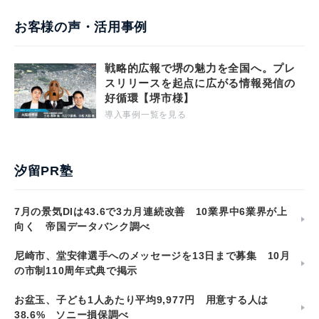
お客様の声・活用事例
戦略的広報で堺の魅力を全国へ。プレ
スリリースを起点に広がる情報発信の
好循環【堺市様】
導入事例一覧を見る
汐留PR塾
7月の景気DIは43.6で3カ月連続改善 10業界中6業界が上
向く 帝国データバンク調べ
尼崎市、堂安律選手へのメッセージを13日まで募集 10月
の市制110周年式典で掲示
お盆玉、子ども1人あたり平均9,977円 用意する人は
38.6% ソニー損保調べ