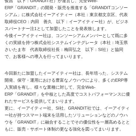
俊昌 以下：GRANDIT社）が運営し、完全Web-
ERP「GRANDIT」の開発・販売を推進する「GRANDITコンソー
シアム」に株式会社イーアイティー（本社：東京都文京区、代表
取締役CEO：内田 善久 以下：イーアイティー社）が、ビジネ
スパートナー注1として加盟したことを発表致します。
今後イーアイティー社は、コンソーシアムメンバーとして既に多
くの実績を持つ株式会社システムインテグレータ（本社：埼玉県
さいたま市 代表取締役社長：梅田弘之 以下：SI社）と協同
で、お客様への導入を行ってまいります。
今回新たに加盟したイーアイティー社は、長年培った、システム
開発、保守・運用における豊富なノウハウにより、多くのERP導
入実績を有し、様々な業種に対して、完全Web-
ERP「GRANDIT」を中核とした高度でコストパフォーマンスに優
れたサービスを提供してまいります。
更に、イーアイティー社、SI社、GRANDIT社では、イーアイティ
ー社が持つスマート端末を活用したソリューションなどのノウハ
ウを「GRANDIT」に融合することでその優位性を一層高めるとと
もに、販売・サポート体制の更なる強化を図ってまいります。