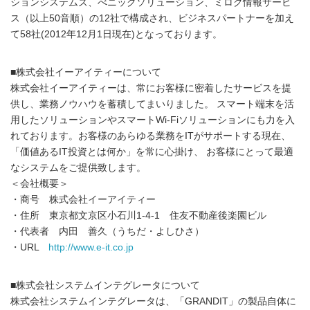
ションシステムズ、べニックソリューション、ミロク情報サービ
ス（以上50音順）の12社で構成され、ビジネスパートナーを加え
て58社(2012年12月1日現在)となっております。
■株式会社イーアイティーについて
株式会社イーアイティーは、常にお客様に密着したサービスを提
供し、業務ノウハウを蓄積してまいりました。 スマート端末を活
用したソリューションやスマートWi-Fiソリューションにも力を入
れております。お客様のあらゆる業務をITがサポートする現在、
「価値あるIT投資とは何か」を常に心掛け、 お客様にとって最適
なシステムをご提供致します。
＜会社概要＞
・商号 株式会社イーアイティー
・住所 東京都文京区小石川1-4-1 住友不動産後楽園ビル
・代表者 内田 善久（うちだ・よしひさ）
・URL
http://www.e-it.co.jp
■株式会社システムインテグレータについて
株式会社システムインテグレータは、「GRANDIT」の製品自体に