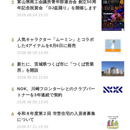
2
富山県商工会議所青年部連合会 創立50周
年記念祝賀会 「DJ盆踊り」を開催します
2026.08.04 15:25
3
人気キャラクター「ムーミン」とコラボ
した4アイテムを8月6日に発売
2026.08.06 14:00
4
新たに、茨城県つくば市に「つくば営業
所」を開設
2026.08.03 11:00
5
NOK、川崎フロンターレとのクラブパー
トナーを3年連続で契約
2026.08.05 13:00
6
令和８年度第２回 市営住宅の入居者募集
について
2026.07.31 16:30