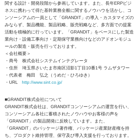
関する設計・開発段階から参画しています。また、長年ERPビジ
ネスに携わって得た基幹業務全般に関するノウハウを活かし、コ
ンソーシアムの一員として「GRANDIT」の導入・カスタマイズの
みならず、製品機能、製品戦略、販売戦略など、多方面での提案
活動を積極的に行っています。「GRANDIT」をベースにした製造
業向け・設備工事向け・定期保守業務向けなどのアドオンモジュ
ールの製造・販売を行っております。
＜会社概要＞
・商号 株式会社システムインテグレータ
・住所 埼玉県さいたま市南区沼影1丁目10番1号 ラムザタワー
・代表者 梅田 弘之（うめだ・ひろゆき）
・URL
http://www.sint.co.jp/
■GRANDIT株式会社について
GRANDIT株式会社は、GRANDITコンソーシアムの運営を行い、
コンソーシアム各社に蓄積されたノウハウやお客様の声を
「GRANDIT」の製品開発に反映しています。また、
「GRANDIT」のパッケージ著作権、パッケージ産業財産権を持
ち、プロダクト維持管理、保守及び導入支援を行っております。