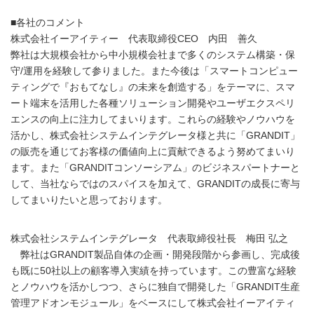
■各社のコメント
株式会社イーアイティー 代表取締役CEO 内田 善久
弊社は大規模会社から中小規模会社まで多くのシステム構築・保
守/運用を経験して参りました。また今後は「スマートコンピュー
ティングで『おもてなし』の未来を創造する」をテーマに、スマ
ート端末を活用した各種ソリューション開発やユーザエクスペリ
エンスの向上に注力してまいります。これらの経験やノウハウを
活かし、株式会社システムインテグレータ様と共に「GRANDIT」
の販売を通じてお客様の価値向上に貢献できるよう努めてまいり
ます。また「GRANDITコンソーシアム」のビジネスパートナーと
して、当社ならではのスパイスを加えて、GRANDITの成長に寄与
してまいりたいと思っております。
株式会社システムインテグレータ 代表取締役社長 梅田 弘之
弊社はGRANDIT製品自体の企画・開発段階から参画し、完成後
も既に50社以上の顧客導入実績を持っています。この豊富な経験
とノウハウを活かしつつ、さらに独自で開発した「GRANDIT生産
管理アドオンモジュール」をベースにして株式会社イーアイティ