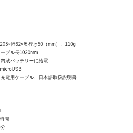
5×幅62×奥行き50（mm）、110g
ブル長1020mm
体内蔵バッテリーに給電
croUSB
B充電用ケーブル、日本語取扱説明書
l
5時間
0分