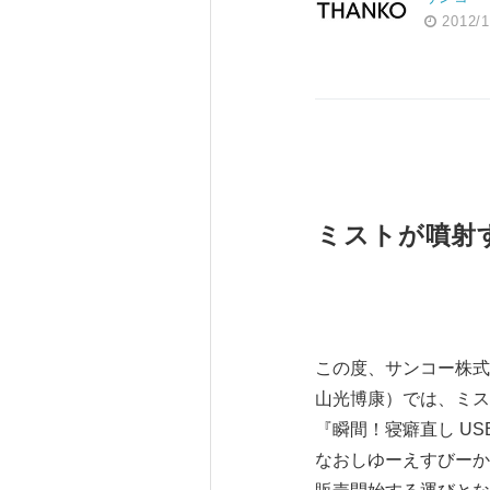
2012/1
ミストが噴射す
この度、サンコー株式
山光博康）では、ミス
『瞬間！寝癖直し U
なおしゆーえすびーか