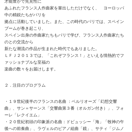
才能豊かで先見性に
あふれたフランス人作曲家を輩出しただけでなく、 ヨーロッパ
中の精鋭たちがパリを
拠点に活動していました。また、この時代のパリでは、スペイン
ブームが巻き起こり、
スペイン出身の作曲家たちもパリで学び、フランス人作曲家たち
のとの交流から
新たな潮流の作品が生まれた時代でもありました。
ＬＦＪ２０１３では、「これぞフランス！」といえる情熱的でフ
ァッショナブルな至福の
楽曲の数々をお届けします。
２．注目のプログラム
・１９世紀後半のフランスの名曲 ：ベルリオーズ「幻想交響
曲」、サン＝サーンス「交響曲第３番（オルガン付き）」、フォ
ーレ「レクイエム」
・２０世紀初頭の印象派の名曲：ドビュッシー「海」「牧神の午
後への前奏曲」、ラヴェルのピアノ組曲「鏡」、サティ「ジムノ