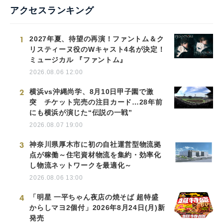
アクセスランキング
1
2027年夏、待望の再演！ファントム＆ク
リスティーヌ役のWキャスト4名が決定！
ミュージカル 『ファントム』
2026.08.06 12:00
2
横浜vs沖縄尚学、8月10日甲子園で激
突 チケット完売の注目カード…28年前
にも横浜が演じた“伝説の一戦”
2026.08.07 19:00
3
神奈川県厚木市に初の自社運営型物流拠
点が稼働～住宅資材物流を集約・効率化
し物流ネットワークを最適化～
2026.08.06 13:00
4
「明星 一平ちゃん夜店の焼そば 超特盛
からしマヨ2個付」2026年8月24日(月)新
発売