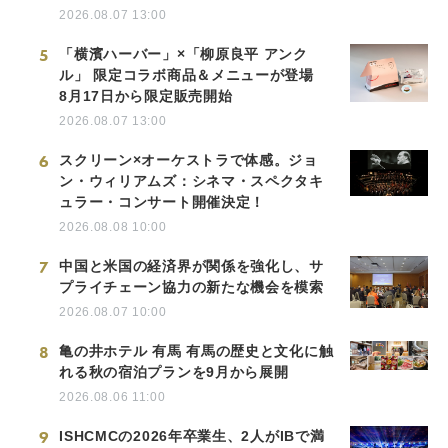
2026.08.07 13:00
5
「横濱ハーバー」×「柳原良平 アンク
ル」 限定コラボ商品＆メニューが登場
8月17日から限定販売開始
2026.08.07 13:00
6
スクリーン×オーケストラで体感。ジョ
ン・ウィリアムズ：シネマ・スペクタキ
ュラー・コンサート開催決定！
2026.08.08 10:00
7
中国と米国の経済界が関係を強化し、サ
プライチェーン協力の新たな機会を模索
2026.08.07 10:00
8
亀の井ホテル 有馬 有馬の歴史と文化に触
れる秋の宿泊プランを9月から展開
2026.08.06 11:00
9
ISHCMCの2026年卒業生、2人がIBで満