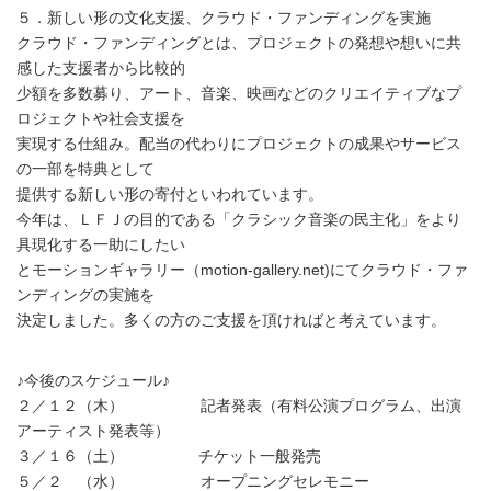
５．新しい形の文化支援、クラウド・ファンディングを実施
クラウド・ファンディングとは、プロジェクトの発想や想いに共
感した支援者から比較的
少額を多数募り、アート、音楽、映画などのクリエイティブなプ
ロジェクトや社会支援を
実現する仕組み。配当の代わりにプロジェクトの成果やサービス
の一部を特典として
提供する新しい形の寄付といわれています。
今年は、ＬＦＪの目的である「クラシック音楽の民主化」をより
具現化する一助にしたい
とモーションギャラリー（motion-gallery.net)にてクラウド・ファ
ンディングの実施を
決定しました。多くの方のご支援を頂ければと考えています。
♪今後のスケジュール♪
２／１２（木） 記者発表（有料公演プログラム、出演
アーティスト発表等）
３／１６（土） チケット一般発売
５／２ （水） オープニングセレモニー