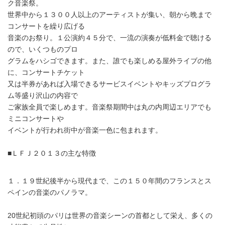
ク音楽祭。
世界中から１３００人以上のアーティストが集い、朝から晩まで
コンサートを繰り広げる
音楽のお祭り。１公演約４５分で、一流の演奏が低料金で聴ける
ので、いくつものプロ
グラムをハシゴできます。また、誰でも楽しめる屋外ライブの他
に、コンサートチケット
又は半券があれば入場できるサービスイベントやキッズプログラ
ム等盛り沢山の内容で
ご家族全員で楽しめます。音楽祭期間中は丸の内周辺エリアでも
ミニコンサートや
イベントが行われ街中が音楽一色に包まれます。
■ＬＦＪ２０１３の主な特徴
１．１９世紀後半から現代まで、この１５０年間のフランスとス
ペインの音楽のパノラマ。
20世紀初頭のパリは世界の音楽シーンの首都として栄え、多くの