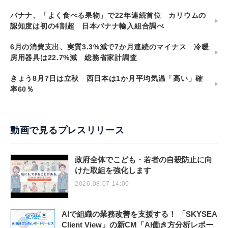
バナナ、「よく食べる果物」で22年連続首位 カリウムの
認知度は初の4割超 日本バナナ輸入組合調べ
6月の消費支出、実質3.3%減で7か月連続のマイナス 冷暖
房用器具は22.7%減 総務省家計調査
きょう8月7日は立秋 西日本は1か月平均気温「高い」確
率60％
動画で見るプレスリリース
政府全体でこども・若者の自殺防止に向
けた取組を強化します
2026.08.07 14:00
AIで組織の業務改善を支援する！ 「SKYSEA
Client View」の新CM「AI働き方分析レポー