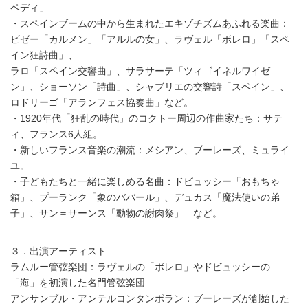
ペディ」
・スペインブームの中から生まれたエキゾチズムあふれる楽曲：
ビゼー「カルメン」「アルルの女」、ラヴェル「ボレロ」「スペ
イン狂詩曲」、
ラロ「スペイン交響曲」、サラサーテ「ツィゴイネルワイゼ
ン」、ショーソン「詩曲」、シャブリエの交響詩「スペイン」、
ロドリーゴ「アランフェス協奏曲」など。
・1920年代「狂乱の時代」のコクトー周辺の作曲家たち：サテ
ィ、フランス6人組。
・新しいフランス音楽の潮流：メシアン、ブーレーズ、ミュライ
ユ。
・子どもたちと一緒に楽しめる名曲：ドビュッシー「おもちゃ
箱」、プーランク「象のババール」、デュカス「魔法使いの弟
子」、サン＝サーンス「動物の謝肉祭」 など。
３．出演アーティスト
ラムルー管弦楽団：ラヴェルの「ボレロ」やドビュッシーの
「海」を初演した名門管弦楽団
アンサンブル・アンテルコンタンポラン：ブーレーズが創始した