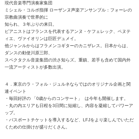
現代音楽専門演奏家集団
ミシェル・コルボ指揮 ローザンヌ声楽アンサンブル：フォーレの
宗教曲演奏で世界的に
知られ、３年ぶりの来日。
ピアニストはフランスを代表するアンヌ・ケフェレック、ペヌテ
ィエ、ヴァイオリンは巨匠デュメイ。
他ジャンルからはフラメンコギターのカニザレス。日本からは、
ダンスの勅使川原三郎、
スペクタクル音楽集団の渋さ知らズ。重鎮、若手も含めて国内外
一流アーティストが多数出演。
４．東京のラ・フォル・ジュルネならではのオリジナル企画と関
連イベント
・毎回好評の 「0歳からのコンサート」 は今年も開催します。
・丸の内エリアも日程を3日間に短縮し、内容を凝縮してパワーア
ップ。
・パスポートチケットを導入するなど、LFJをより楽しんでいただ
くための仕掛けが盛りだくさん。