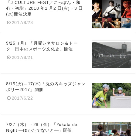
「J-CULTURE FEST／にっぽん・和
⼼・初詣」2018 年1 ⽉2 ⽇(⽕)・3 ⽇
(⽔)開催決定
2017/8/23
9/25（月）「月曜シネサロン＆トー
ク 日本のスポーツ文化史」開催
2017/8/21
8/15(火)～17(木)「丸の内キッズジャン
ボリー2017」開催
2017/6/22
7/27（木）・28（金）「Yukata de
Night ―ゆかたでないと―」開催