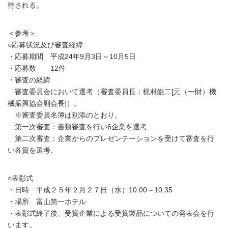
待される。
＜参考＞
○応募状況及び審査経緯
・応募期間 平成24年9月3日～10月5日
・応募数 12件
・審査の経緯
審査委員会において選考（審査委員長：梶村皓二[元（一財）機
械振興協会副会長]）。
※審査委員名簿は別添のとおり。
第一次審査：書類審査を行い6企業を選考
第二次審査：企業からのプレゼンテーションを受けて審査を行
い各賞を選考。
○表彰式
・日時 平成２５年２月２７日（水）10:00～10:35
・場所 富山第一ホテル
・表彰式終了後、受賞企業による受賞製品についての発表会を行
います。