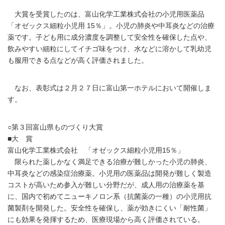
大賞を受賞したのは、富山化学工業株式会社の小児用医薬品
「オゼックス細粒小児用 15％」。小児の肺炎や中耳炎などの治療
薬です。子ども用に成分濃度を調整して安全性を確保した点や、
飲みやすい細粒にしてイチゴ味をつけ、水などに溶かして乳幼児
も服用できる点などが高く評価されました。
なお、表彰式は２月２７日に富山第一ホテルにおいて開催しま
す。
○第３回富山県ものづくり大賞
■大 賞
富山化学工業株式会社 「オゼックス細粒小児用15％」
限られた薬しかなく満足できる治療が難しかった小児の肺炎、
中耳炎などの感染症治療薬。小児用の医薬品は開発が難しく製造
コストが高いため参入が難しい分野だが、成人用の治療薬を基
に、国内で初めてニューキノロン系（抗菌薬の一種）の小児用抗
菌製剤を開発した。安全性を確保し、薬が効きにくい「耐性菌」
にも効果を発揮するため、医療現場から高く評価されている。