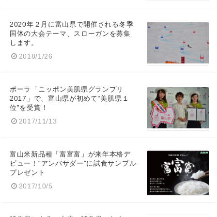
2020年２月に富山県で開催される冬季
国体の大会テーマ、スローガンを募集
English
します。
2018/1/26
ポーラ「ニッポン美肌県グランプリ
2017」で、富山県が初めて“美肌県１
位”を受賞！
2017/11/13
富山米新品種「富富富」が来年本格デ
ビュー！“アンバサダー”に試食サンプル
プレゼント
2017/10/5