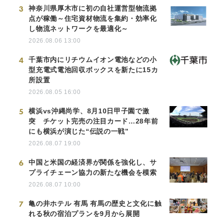
3
神奈川県厚木市に初の自社運営型物流拠
点が稼働～住宅資材物流を集約・効率化
し物流ネットワークを最適化～
2026.08.06 13:00
4
千葉市内にリチウムイオン電池などの小
型充電式電池回収ボックスを新たに15カ
所設置
2026.08.05 16:00
5
横浜vs沖縄尚学、8月10日甲子園で激
突 チケット完売の注目カード…28年前
にも横浜が演じた“伝説の一戦”
2026.08.07 19:00
6
中国と米国の経済界が関係を強化し、サ
プライチェーン協力の新たな機会を模索
2026.08.07 10:00
7
亀の井ホテル 有馬 有馬の歴史と文化に触
れる秋の宿泊プランを9月から展開