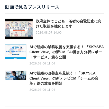
動画で見るプレスリリース
政府全体でこども・若者の自殺防止に向
けた取組を強化します
2026.08.07 14:00
AIで組織の業務改善を支援する！ 「SKYSEA
Client View」の新CM「AI働き方分析レポー
トサービス」篇を公開
2026.08.06 11:04
AIで組織の改善点を見抜く！「SKYSEA
Client View」の新テレビCM「チームの変
革」篇の放映を開始
2026.08.06 11:04