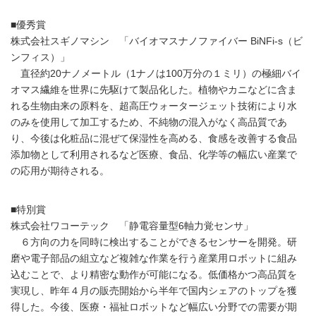
■優秀賞
株式会社スギノマシン 「バイオマスナノファイバー BiNFi-s（ビ
ンフィス）」
直径約20ナノメートル（1ナノは100万分の１ミリ）の極細バイ
オマス繊維を世界に先駆けて製品化した。植物やカニなどに含ま
れる生物由来の原料を、超高圧ウォータージェット技術により水
のみを使用して加工するため、不純物の混入がなく高品質であ
り、今後は化粧品に混ぜて保湿性を高める、食感を改善する食品
添加物として利用されるなど医療、食品、化学等の幅広い産業で
の応用が期待される。
■特別賞
株式会社ワコーテック 「静電容量型6軸力覚センサ」
６方向の力を同時に検出することができるセンサーを開発。研
磨や電子部品の組立など複雑な作業を行う産業用ロボットに組み
込むことで、より精密な動作が可能になる。低価格かつ高品質を
実現し、昨年４月の販売開始から半年で国内シェアのトップを獲
得した。今後、医療・福祉ロボットなど幅広い分野での需要が期