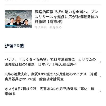
戦略的広報で堺の魅力を全国へ。プレ
スリリースを起点に広がる情報発信の
好循環【堺市様】
導入事例一覧を見る
汐留PR塾
バナナ、「よく食べる果物」で22年連続首位 カリウムの
認知度は初の4割超 日本バナナ輸入組合調べ
6月の消費支出、実質3.3%減で7か月連続のマイナス 冷暖
房用器具は22.7%減 総務省家計調査
きょう8月7日は立秋 西日本は1か月平均気温「高い」確
率60％