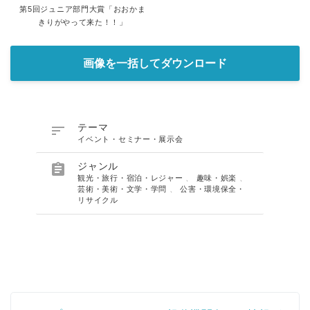
第5回ジュニア部門大賞「おおかま
きりがやって来た！！」
画像を一括してダウンロード

テーマ
イベント・セミナー・展示会

ジャンル
観光・旅行・宿泊・レジャー
、
趣味・娯楽
、
芸術・美術・文学・学問
、
公害・環境保全・
リサイクル