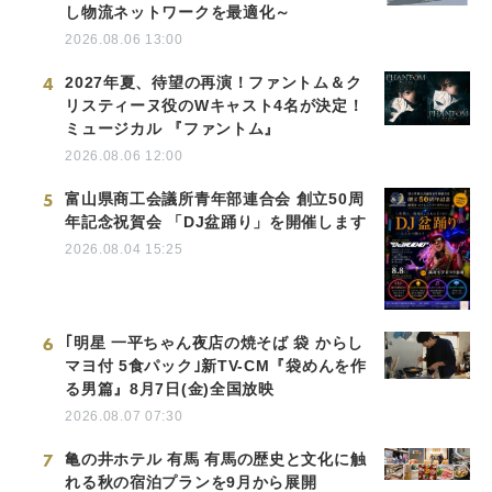
し物流ネットワークを最適化～
2026.08.06 13:00
4
2027年夏、待望の再演！ファントム＆ク
リスティーヌ役のWキャスト4名が決定！
ミュージカル 『ファントム』
2026.08.06 12:00
5
富山県商工会議所青年部連合会 創立50周
年記念祝賀会 「DJ盆踊り」を開催します
2026.08.04 15:25
6
｢明星 一平ちゃん夜店の焼そば 袋 からし
マヨ付 5食パック｣新TV-CM『袋めんを作
る男篇』8月7日(金)全国放映
2026.08.07 07:30
7
亀の井ホテル 有馬 有馬の歴史と文化に触
れる秋の宿泊プランを9月から展開