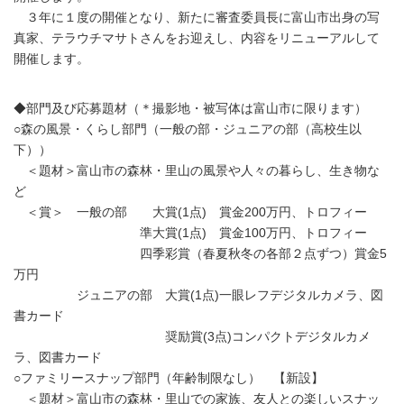
３年に１度の開催となり、新たに審査委員長に富山市出身の写
真家、テラウチマサトさんをお迎えし、内容をリニューアルして
開催します。
◆部門及び応募題材（＊撮影地・被写体は富山市に限ります）
○森の風景・くらし部門（一般の部・ジュニアの部（高校生以
下））
＜題材＞富山市の森林・里山の風景や人々の暮らし、生き物な
ど
＜賞＞ 一般の部 大賞(1点) 賞金200万円、トロフィー
準大賞(1点) 賞金100万円、トロフィー
四季彩賞（春夏秋冬の各部２点ずつ）賞金5
万円
ジュニアの部 大賞(1点)一眼レフデジタルカメラ、図
書カード
奨励賞(3点)コンパクトデジタルカメ
ラ、図書カード
○ファミリースナップ部門（年齢制限なし） 【新設】
＜題材＞富山市の森林・里山での家族、友人との楽しいスナッ