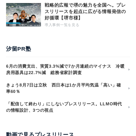
戦略的広報で堺の魅力を全国へ。プレ
スリリースを起点に広がる情報発信の
好循環【堺市様】
導入事例一覧を見る
汐留PR塾
6月の消費支出、実質3.3%減で7か月連続のマイナス 冷暖
房用器具は22.7%減 総務省家計調査
きょう8月7日は立秋 西日本は1か月平均気温「高い」確
率60％
「配信して終わり」にしないプレスリリース。LLMO時代
の情報設計、3つの視点
動画で見るプレスリリース