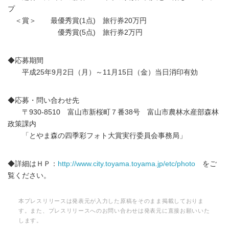
プ
＜賞＞ 最優秀賞(1点) 旅行券20万円
優秀賞(5点) 旅行券2万円
◆応募期間
平成25年9月2日（月）～11月15日（金）当日消印有効
◆応募・問い合わせ先
〒930-8510 富山市新桜町７番38号 富山市農林水産部森林
政策課内
「とやま森の四季彩フォト大賞実行委員会事務局」
◆詳細はＨＰ：
http://www.city.toyama.toyama.jp/etc/photo
をご
覧ください。
本プレスリリースは発表元が入力した原稿をそのまま掲載しておりま
す。また、プレスリリースへのお問い合わせは発表元に直接お願いいた
します。