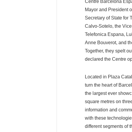
Centre Barcelona Espa
Mayor and President of
Secretary of State for
Calvo-Sotelo, the Vice
Telefonica Espana, Lu
Anne Bouverot, and the
Together, they spelt o
declared the Centre o
Located in Plaza Cata
turn the heart of Barc
the largest ever show
square metres on three
information and commun
with these technologie
different segments of t