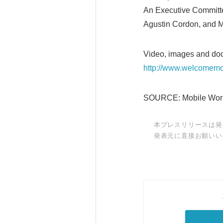
An Executive Committe
Agustin Cordon, and M
Video, images and doc
http://www.welcomemo
SOURCE: Mobile World
本プレスリリースは発
発表元に直接お願いい