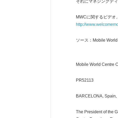
それにマネジングディ
MWCに関するビデオ
http://www.welcomemo
ソース：Mobile World C
Mobile World Centre O
PR52113
BARCELONA, Spain, 
The President of the Ge