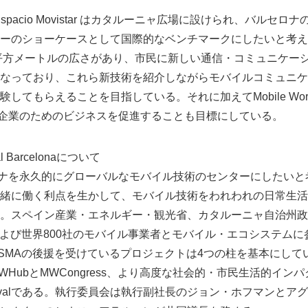
enter Espacio Movistar はカタルーニャ広場に設けられ、バ
ーのショーケースとして国際的なベンチマークにしたいと考え
0平方メートルの広さがあり、市民に新しい通信・コミュニケー
なっており、これら新技術を紹介しながらモバイルコミュニケ
てもらえることを目指している。それに加えてMobile World Cen
分野の企業のためのビジネスを促進することも目標にしている。
tal Barcelonaについて
ルセロナを永久的にグローバルなモバイル技術のセンターにしたい
緒に働く利点を生かして、モバイル技術をわれわれの日常生活
。スペイン産業・エネルギー・観光省、カタルーニャ自治州政
elona、および世界800社のモバイル事業者とモバイル・エコシステム
SMAの後援を受けているプロジェクトは4つの柱を基本にして
HubとMWCongress、より高度な社会的・市民生活的イン
Festivalである。執行委員会は執行副社長のジョン・ホフマンと