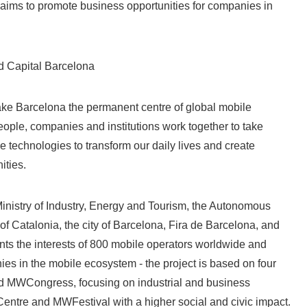
aims to promote business opportunities for companies in
English
d Capital Barcelona
e Barcelona the permanent centre of global mobile
ople, companies and institutions work together to take
e technologies to transform our daily lives and create
ities.
inistry of Industry, Energy and Tourism, the Autonomous
 Catalonia, the city of Barcelona, Fira de Barcelona, and
ts the interests of 800 mobile operators worldwide and
s in the mobile ecosystem - the project is based on four
d MWCongress, focusing on industrial and business
ntre and MWFestival with a higher social and civic impact.