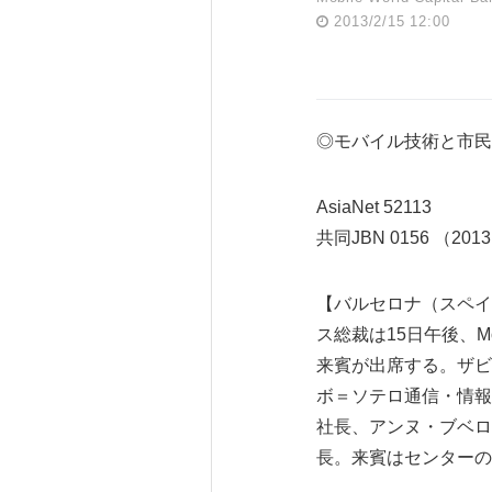
2013/2/15 12:00
◎モバイル技術と市民
AsiaNet 52113
共同JBN 0156 （2013
【バルセロナ（スペイン
ス総裁は15日午後、Mobil
来賓が出席する。ザビエル
ボ＝ソテロ通信・情報社
社長、アンヌ・ブベロ－G
長。来賓はセンターの