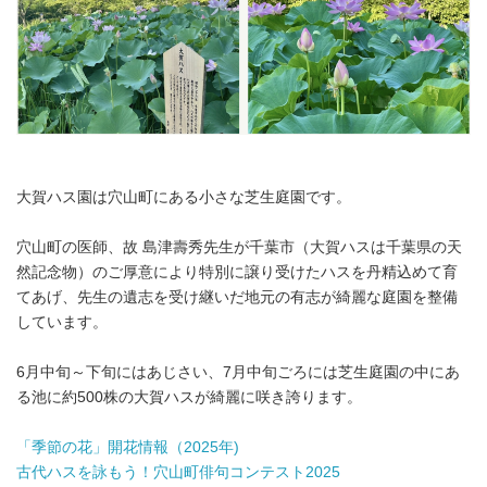
大賀ハス園は穴山町にある小さな芝生庭園です。
穴山町の医師、故 島津壽秀先生が千葉市（大賀ハスは千葉県の天
然記念物）のご厚意により特別に譲り受けたハスを丹精込めて育
てあげ、先生の遺志を受け継いだ地元の有志が綺麗な庭園を整備
しています。
6月中旬～下旬にはあじさい、7月中旬ごろには芝生庭園の中にあ
る池に約500株の大賀ハスが綺麗に咲き誇ります。
「季節の花」開花情報（2025年)
古代ハスを詠もう！穴山町俳句コンテスト2025