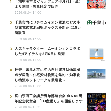
1
「地中海本まぐろ」フェア-8月7日（金）
より期間・数量限定で販売-
2026.08.04 14:00
2
千葉市内にリチウムイオン電池などの小
型充電式電池回収ボックスを新たに15カ
所設置
2026.08.05 16:00
3
人気キャラクター「ムーミン」とコラボ
した4アイテムを8月6日に発売
2026.08.06 14:00
4
神奈川県厚木市に初の自社運営型物流拠
点が稼働～住宅資材物流を集約・効率化
し物流ネットワークを最適化～
2026.08.06 13:00
5
富山県商工会議所青年部連合会 創立50周
年記念祝賀会 「DJ盆踊り」を開催します
2026.08.04 15:25