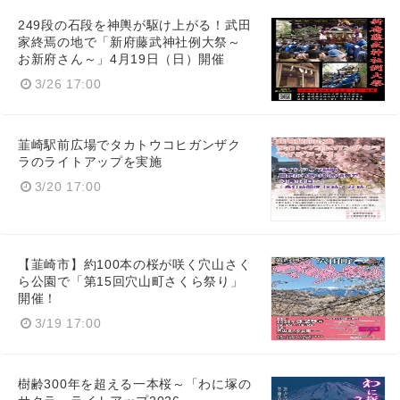
249段の石段を神輿が駆け上がる！武田
家終焉の地で「新府藤武神社例大祭～
お新府さん～」4月19日（日）開催
3/26 17:00
韮崎駅前広場でタカトウコヒガンザク
ラのライトアップを実施
3/20 17:00
【韮崎市】約100本の桜が咲く穴山さく
ら公園で「第15回穴山町さくら祭り」
開催！
3/19 17:00
樹齢300年を超える一本桜～「わに塚の