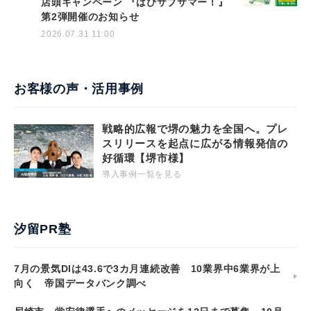
店頭キャンペーン 『はぴサブサマー！』
第2弾開催のお知らせ
2026.07.31 11:00
お客様の声・活用事例
戦略的広報で堺の魅力を全国へ。プレ
スリリースを起点に広がる情報発信の
好循環【堺市様】
導入事例一覧を見る
汐留PR塾
7月の景気DIは43.6で3カ月連続改善 10業界中6業界が上
向く 帝国データバンク調べ