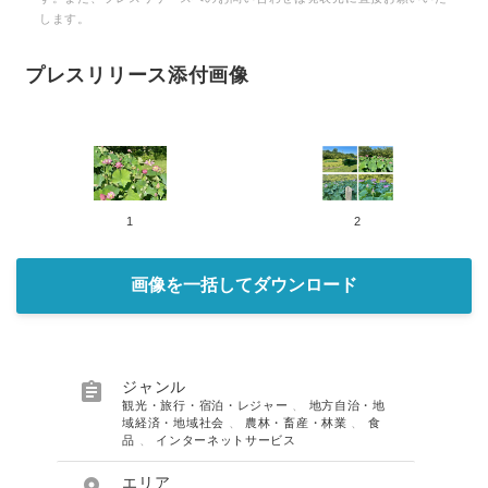
します。
プレスリリース添付画像
1
2
画像を一括してダウンロード

ジャンル
観光・旅行・宿泊・レジャー
、
地方自治・地
域経済・地域社会
、
農林・畜産・林業
、
食
品
、
インターネットサービス

エリア