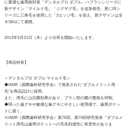
に最適な歯周病対策「デンタルプロ ダブル」ハブラシシリーズに
新デザイン「マイルド毛」「ジグザグ毛」を追加発売。更に同シ
リーズに三角毛を使用した「3エッジ毛」を加え、新デザインは全
８SKUにて展開。
2013年3月21日（木）より出荷を開始いたします。
【商品特長】
＜デンタルプロ ダブル マイルド毛＞
◆IADR（国際歯科研究学会）で発表された“ダブルメリット用
毛”を商品設計に採用。
また、用毛には抗菌効果があり、ブラシ部の菌の繁殖を抑制。
◆弱った歯グキや敏感な歯グキにやさしい使用感で、歯周ポケッ
トに届く。
※IADR（国際歯科研究学会）第75回、第79回研究発表『ダブルメ
リット用毛は歯周ポケットへの毛先到達性に有意性がありま