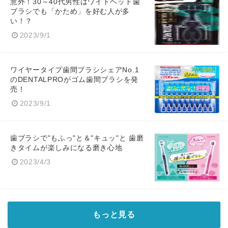
意外！30～40代男性はワイドヘッド歯
ブラシでも「かため」を好む人が多
い！？
2023/9/1
ワイヤータイプ歯間ブラシシェアNo.1
のDENTALPROがゴム歯間ブラシを発
売！
2023/9/1
歯ブラシで"もふっ"と＆"キュッ"と 歯磨
きタイムが楽しみになる磨き心地
2023/4/3
もっと見る