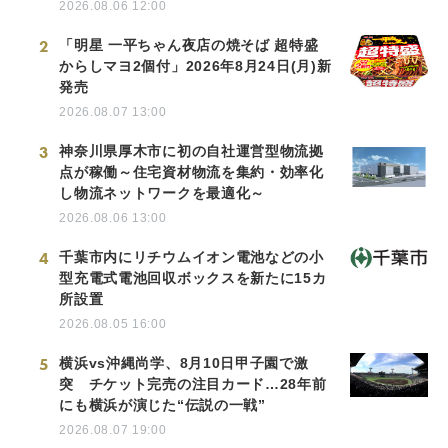
2026.08.06 12:00
2
「明星 一平ちゃん夜店の焼そば 超特盛
からしマヨ2個付」2026年8月24日(月)新
発売
2026.08.07 13:00
3
神奈川県厚木市に初の自社運営型物流拠
点が稼働～住宅資材物流を集約・効率化
し物流ネットワークを最適化～
2026.08.06 13:00
4
千葉市内にリチウムイオン電池などの小
型充電式電池回収ボックスを新たに15カ
所設置
2026.08.05 16:00
5
横浜vs沖縄尚学、8月10日甲子園で激
突 チケット完売の注目カード…28年前
にも横浜が演じた“伝説の一戦”
2026.08.07 19:00