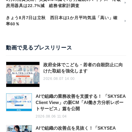
房用器具は22.7%減 総務省家計調査
きょう8月7日は立秋 西日本は1か月平均気温「高い」確
率60％
動画で見るプレスリリース
政府全体でこども・若者の自殺防止に向
けた取組を強化します
2026.08.07 14:00
AIで組織の業務改善を支援する！ 「SKYSEA
Client View」の新CM「AI働き方分析レポー
トサービス」篇を公開
2026.08.06 11:04
AIで組織の改善点を見抜く！「SKYSEA