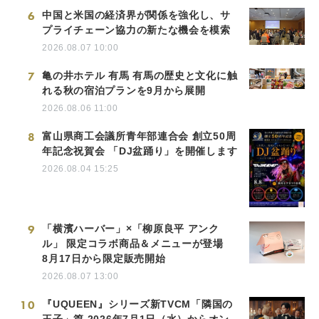
6
中国と米国の経済界が関係を強化し、サ
プライチェーン協力の新たな機会を模索
2026.08.07 10:00
7
亀の井ホテル 有馬 有馬の歴史と文化に触
れる秋の宿泊プランを9月から展開
2026.08.06 11:00
8
富山県商工会議所青年部連合会 創立50周
年記念祝賀会 「DJ盆踊り」を開催します
2026.08.04 15:25
9
「横濱ハーバー」×「柳原良平 アンク
ル」 限定コラボ商品＆メニューが登場
8月17日から限定販売開始
2026.08.07 13:00
10
『UQUEEN』シリーズ新TVCM「隣国の