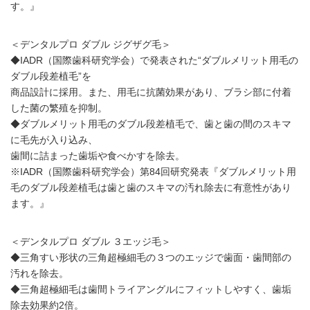
す。』
＜デンタルプロ ダブル ジグザグ毛＞
◆IADR（国際歯科研究学会）で発表された“ダブルメリット用毛の
ダブル段差植毛”を
商品設計に採用。また、用毛に抗菌効果があり、ブラシ部に付着
した菌の繁殖を抑制。
◆ダブルメリット用毛のダブル段差植毛で、歯と歯の間のスキマ
に毛先が入り込み、
歯間に詰まった歯垢や食べかすを除去。
※IADR（国際歯科研究学会）第84回研究発表『ダブルメリット用
毛のダブル段差植毛は歯と歯のスキマの汚れ除去に有意性があり
ます。』
＜デンタルプロ ダブル ３エッジ毛＞
◆三角すい形状の三角超極細毛の３つのエッジで歯面・歯間部の
汚れを除去。
◆三角超極細毛は歯間トライアングルにフィットしやすく、歯垢
除去効果約2倍。