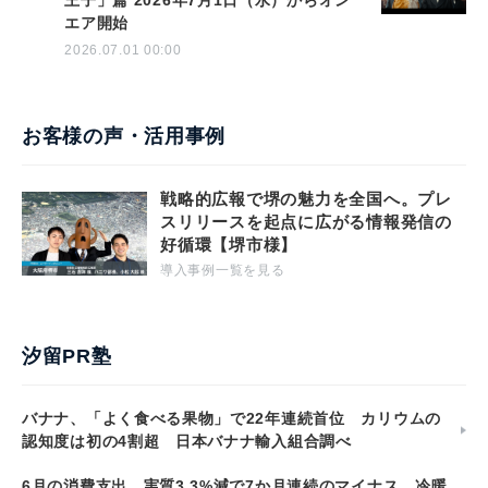
王子」篇 2026年7月1日（水）からオン
エア開始
2026.07.01 00:00
お客様の声・活用事例
戦略的広報で堺の魅力を全国へ。プレ
スリリースを起点に広がる情報発信の
好循環【堺市様】
導入事例一覧を見る
汐留PR塾
バナナ、「よく食べる果物」で22年連続首位 カリウムの
認知度は初の4割超 日本バナナ輸入組合調べ
6月の消費支出、実質3.3%減で7か月連続のマイナス 冷暖