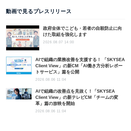
動画で見るプレスリリース
政府全体でこども・若者の自殺防止に向
けた取組を強化します
2026.08.07 14:00
AIで組織の業務改善を支援する！ 「SKYSEA
Client View」の新CM「AI働き方分析レポー
トサービス」篇を公開
2026.08.06 11:04
AIで組織の改善点を見抜く！「SKYSEA
Client View」の新テレビCM「チームの変
革」篇の放映を開始
2026.08.06 11:04