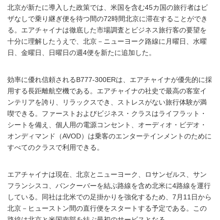
北京が新たに導入した政策では、米国を含む45カ国の旅行者はビ
ザなしで乗り継ぎ便を待つ間の72時間北京に滞在することができ
る。エアチャイナは徹底した市場調査とビジネス旅行客の要望を
十分に理解したうえで、北京－ニューヨーク路線に月曜日、水曜
日、金曜日、日曜日の週4便を新たに追加した。
効率に優れ信頼されるB777-300ERは、エアチャイナが優先的に採
用する長距離航空機である。エアチャイナの社史で最高の客室イ
ンテリアを誇り、リラックスでき、ストレスがない旅行体験が満
喫できる。ファーストおよびビジネス・クラスはライフラット・
シートを備え、個人用の電源コンセント、オーディオ・ビデオ・
オンディマンド（AVOD）は乗客のエンターテインメントのために
すべてのクラスで利用できる。
エアチャイナは現在、北京とニューヨーク、ロサンゼルス、サン
フランシスコ、バンクーバーを結ぶ路線を含め北米に4路線を運行
している。同社は北米での足掛かりを強化するため、7月11日から
北京－ヒューストン間の直行便をスタートする予定である。この
路線は北京と米国南部を結ぶ最初のサービスとなる。