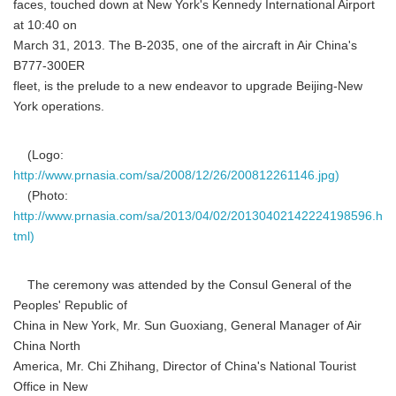
faces, touched down at New York's Kennedy International Airport
at 10:40 on
March 31, 2013. The B-2035, one of the aircraft in Air China's
B777-300ER
fleet, is the prelude to a new endeavor to upgrade Beijing-New
York operations.
(Logo:
http://www.prnasia.com/sa/2008/12/26/200812261146.jpg)
(Photo:
http://www.prnasia.com/sa/2013/04/02/20130402142224198596.h
tml)
The ceremony was attended by the Consul General of the
Peoples' Republic of
China in New York, Mr. Sun Guoxiang, General Manager of Air
China North
America, Mr. Chi Zhihang, Director of China's National Tourist
Office in New