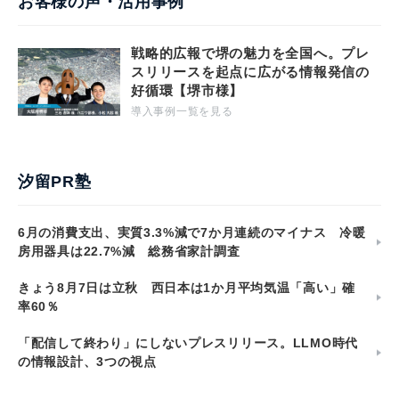
お客様の声・活用事例
戦略的広報で堺の魅力を全国へ。プレ
スリリースを起点に広がる情報発信の
好循環【堺市様】
導入事例一覧を見る
汐留PR塾
6月の消費支出、実質3.3%減で7か月連続のマイナス 冷暖
房用器具は22.7%減 総務省家計調査
きょう8月7日は立秋 西日本は1か月平均気温「高い」確
率60％
「配信して終わり」にしないプレスリリース。LLMO時代
の情報設計、3つの視点