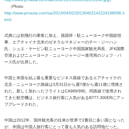
（Photo:
http://www.prnasia.com/sa/2013/04/02/20130402142224198596.h
tml
）
式典には初飛行の乗客に加え、孫国祥・駐ニューヨーク中国総領
事、エアチャイナ北米のゼネラルマネジャーのチー・ジーハン
氏、シュエ・ヤーピン駐ニューヨーク中国国家観光局長、JFK国際
空港およびニューヨーク・ニュージャージー港湾局のジェフ・パ
ース氏が出席した。
中国と米国を結ぶ最も重要なビジネス路線であるエアチャイナの
北京－ニューヨーク路線は3月31日から週7便から週11便に増便さ
れた。新しく加わったフライトはCA989/990。同路線で使用され
てきた航空機は、ビジネス旅行客に人気があるB777-300ERにアッ
プグレードされた。
中国は2012年、国外観光客の往来が世界で2番目に多い国となった
が、米国は中国人旅行客にとって最も人気のある訪問地だった。