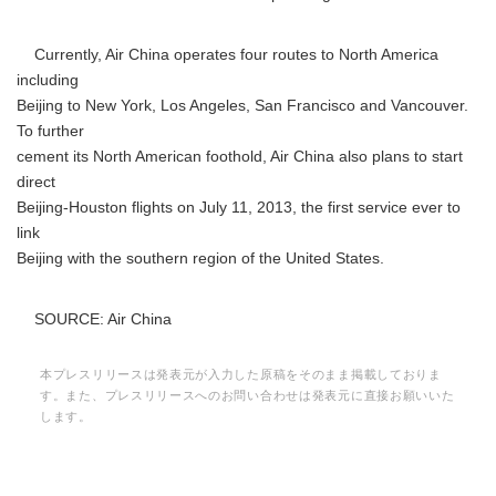
Currently, Air China operates four routes to North America
including
Beijing to New York, Los Angeles, San Francisco and Vancouver.
To further
cement its North American foothold, Air China also plans to start
direct
Beijing-Houston flights on July 11, 2013, the first service ever to
link
Beijing with the southern region of the United States.
SOURCE: Air China
本プレスリリースは発表元が入力した原稿をそのまま掲載しておりま
す。また、プレスリリースへのお問い合わせは発表元に直接お願いいた
します。