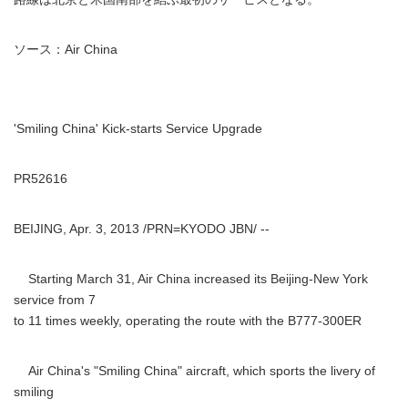
ソース：Air China
'Smiling China' Kick-starts Service Upgrade
PR52616
BEIJING, Apr. 3, 2013 /PRN=KYODO JBN/ --
Starting March 31, Air China increased its Beijing-New York
service from 7
to 11 times weekly, operating the route with the B777-300ER
Air China's "Smiling China" aircraft, which sports the livery of
smiling