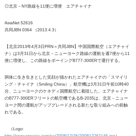
◎北京－NY路線を11便に増便 エアチャイナ
AsiaNet 52616
共同JBN 0364 （2013.4.3）
【北京2013年4月3日PRN＝共同JBN】中国国際航空（エアチャイ
ナ）は3月31日から北京－ニューヨーク路線の運航を週7便から11
便に増便し、この路線をボーイングB777-300ERで運行する。
胴体に生き生きとした笑顔が描かれたエアチャイナの「スマイリ
ング・チャイナ（Smiling China）」航空機は3月31日午前10時40
分、ニューヨークのケネディ国際航空に着陸した。エアチャイナ
のB777-300ERフリートの航空機であるB-2035は、北京－ニュー
ヨーク間の運航がアップグレードされる新たな取り組みへの前触
れである。
（Logo:
http://www.prnasia.com/sa/2008/12/26/200812261146.jpg
）