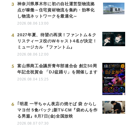
3
神奈川県厚木市に初の自社運営型物流拠
点が稼働～住宅資材物流を集約・効率化
し物流ネットワークを最適化～
2026.08.06 13:00
4
2027年夏、待望の再演！ファントム＆ク
リスティーヌ役のWキャスト4名が決定！
ミュージカル 『ファントム』
2026.08.06 12:00
5
富山県商工会議所青年部連合会 創立50周
年記念祝賀会 「DJ盆踊り」を開催します
2026.08.04 15:25
6
｢明星 一平ちゃん夜店の焼そば 袋 からし
マヨ付 5食パック｣新TV-CM『袋めんを作
る男篇』8月7日(金)全国放映
2026.08.07 07:30