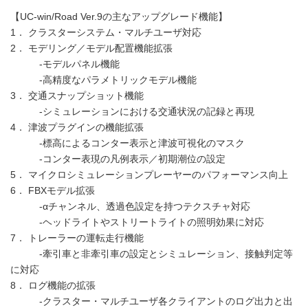
【UC-win/Road Ver.9の主なアップグレード機能】
1． クラスターシステム・マルチユーザ対応
2． モデリング／モデル配置機能拡張
-モデルパネル機能
-高精度なパラメトリックモデル機能
3． 交通スナップショット機能
-シミュレーションにおける交通状況の記録と再現
4． 津波プラグインの機能拡張
-標高によるコンター表示と津波可視化のマスク
-コンター表現の凡例表示／初期潮位の設定
5． マイクロシミュレーションプレーヤーのパフォーマンス向上
6． FBXモデル拡張
-αチャンネル、透過色設定を持つテクスチャ対応
-ヘッドライトやストリートライトの照明効果に対応
7． トレーラーの運転走行機能
-牽引車と非牽引車の設定とシミュレーション、接触判定等
に対応
8． ログ機能の拡張
-クラスター・マルチユーザ各クライアントのログ出力と出