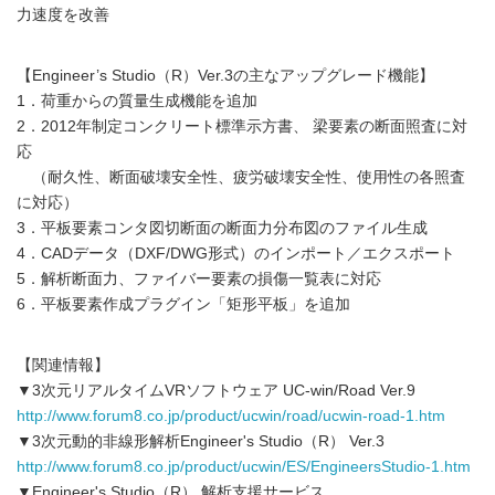
力速度を改善
【Engineer’s Studio（R）Ver.3の主なアップグレード機能】
1．荷重からの質量生成機能を追加
2．2012年制定コンクリート標準示方書、 梁要素の断面照査に対
応
（耐久性、断面破壊安全性、疲労破壊安全性、使用性の各照査
に対応）
3．平板要素コンタ図切断面の断面力分布図のファイル生成
4．CADデータ（DXF/DWG形式）のインポート／エクスポート
5．解析断面力、ファイバー要素の損傷一覧表に対応
6．平板要素作成プラグイン「矩形平板」を追加
【関連情報】
▼3次元リアルタイムVRソフトウェア UC-win/Road Ver.9
http://www.forum8.co.jp/product/ucwin/road/ucwin-road-1.htm
▼3次元動的非線形解析Engineer's Studio（R） Ver.3
http://www.forum8.co.jp/product/ucwin/ES/EngineersStudio-1.htm
▼Engineer's Studio（R） 解析支援サービス