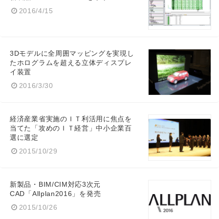
2016/4/15
3Dモデルに全周囲マッピングを実現し
たホログラムを超える立体ディスプレ
イ装置
2016/3/30
経済産業省実施のＩＴ利活用に焦点を
当てた「攻めのＩＴ経営」中小企業百
選に選定
2015/10/29
Japanese
新製品・BIM/CIM対応3次元
CAD「Allplan2016」を発売
2015/10/26