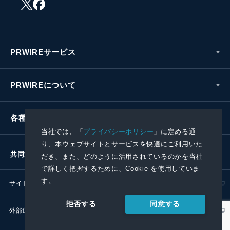
PRWIREサービス
PRWIREについて
各種お問い合わせ
当社では、「
プライバシーポリシー
」に定める通
り、本ウェブサイトとサービスを快適にご利用いた
共同通信社グループ
だき、また、どのように活用されているのかを当社
で詳しく把握するために、Cookie を使用していま
す。
サイトポリシー
プライバシーポリシー
同意する
拒否する
外部送信ポリシー
プレスリリース取扱基準