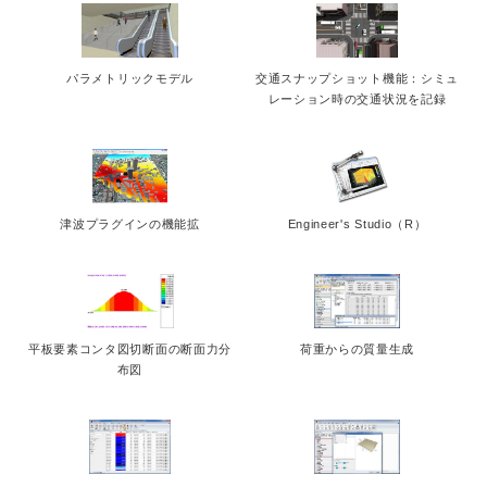
パラメトリックモデル
交通スナップショット機能：シミュ
レーション時の交通状況を記録
津波プラグインの機能拡
Engineer's Studio（R）
平板要素コンタ図切断面の断面力分
荷重からの質量生成
布図