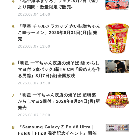
4
「地中海本まぐろ」フェア-8月7日（金）
より期間・数量限定で販売-
2026.08.04 14:00
5
「明星 チャルメラカップ 赤い味噌ちゃん
こ味ラーメン」2026年8月31日(月)新発
売
2026.08.07 13:00
6
｢明星 一平ちゃん夜店の焼そば 袋 からし
マヨ付 5食パック｣新TV-CM『袋めんを作
る男篇』8月7日(金)全国放映
2026.08.07 07:30
7
「明星 一平ちゃん夜店の焼そば 超特盛
からしマヨ2個付」2026年8月24日(月)新
発売
2026.08.07 13:00
8
『Samsung Galaxy Z Fold8 Ultra｜
Fold8｜Flip8 発売記念イベント』開催