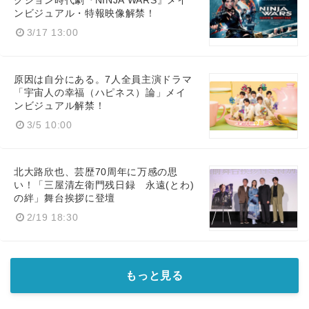
クション時代劇『NINJA WARS』メイ
ンビジュアル・特報映像解禁！
3/17 13:00
原因は自分にある。7人全員主演ドラマ
「宇宙人の幸福（ハピネス）論」メイ
ンビジュアル解禁！
3/5 10:00
北大路欣也、芸歴70周年に万感の思
い！「三屋清左衛門残日録 永遠(とわ)
の絆」舞台挨拶に登壇
2/19 18:30
もっと見る