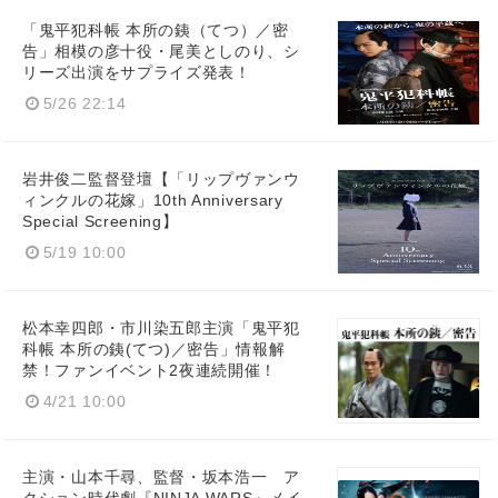
「鬼平犯科帳 本所の銕（てつ）／密
告」相模の彦十役・尾美としのり、シ
リーズ出演をサプライズ発表！
5/26 22:14
岩井俊二監督登壇【「リップヴァンウ
ィンクルの花嫁」10th Anniversary
Special Screening】
5/19 10:00
Japanese
松本幸四郎・市川染五郎主演「鬼平犯
科帳 本所の銕(てつ)／密告」情報解
禁！ファンイベント2夜連続開催！
4/21 10:00
English
主演・山本千尋、監督・坂本浩一 ア