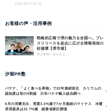
2026.08.07 07:30
お客様の声・活用事例
戦略的広報で堺の魅力を全国へ。プレ
スリリースを起点に広がる情報発信の
好循環【堺市様】
導入事例一覧を見る
汐留PR塾
バナナ、「よく食べる果物」で22年連続首位 カリウムの
認知度は初の4割超 日本バナナ輸入組合調べ
6月の消費支出、実質3.3%減で7か月連続のマイナス 冷暖
房用器具は22.7%減 総務省家計調査