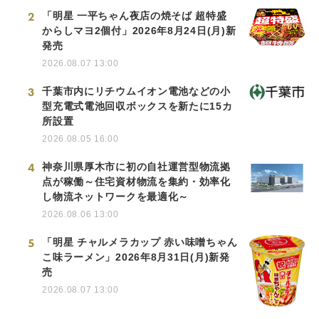
2
「明星 一平ちゃん夜店の焼そば 超特盛
からしマヨ2個付」2026年8月24日(月)新
発売
2026.08.07 13:00
3
千葉市内にリチウムイオン電池などの小
型充電式電池回収ボックスを新たに15カ
所設置
2026.08.05 16:00
4
神奈川県厚木市に初の自社運営型物流拠
点が稼働～住宅資材物流を集約・効率化
し物流ネットワークを最適化～
2026.08.06 13:00
5
「明星 チャルメラカップ 赤い味噌ちゃん
こ味ラーメン」2026年8月31日(月)新発
売
2026.08.07 13:00