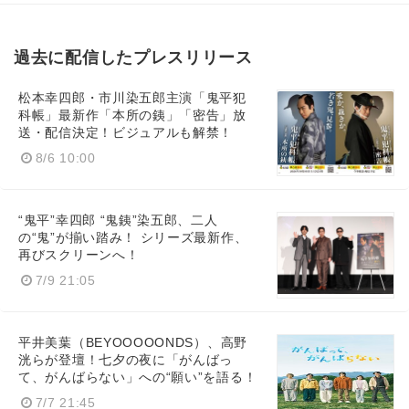
過去に配信したプレスリリース
松本幸四郎・市川染五郎主演「鬼平犯
科帳」最新作「本所の銕」「密告」放
送・配信決定！ビジュアルも解禁！
8/6 10:00
“鬼平”幸四郎 “鬼銕”染五郎、二人
の“鬼”が揃い踏み！ シリーズ最新作、
再びスクリーンへ！
7/9 21:05
平井美葉（BEYOOOOONDS）、高野
洸らが登壇！七夕の夜に「がんばっ
て、がんばらない」への“願い”を語る！
7/7 21:45