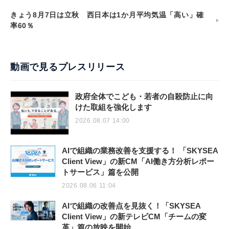
きょう8月7日は立秋 西日本は1か月平均気温「高い」確
率60％
動画で見るプレスリリース
政府全体でこども・若者の自殺防止に向
けた取組を強化します
2026.08.07 14:00
AIで組織の業務改善を支援する！ 「SKYSEA
Client View」の新CM「AI働き方分析レポー
トサービス」篇を公開
2026.08.06 11:04
AIで組織の改善点を見抜く！「SKYSEA
Client View」の新テレビCM「チームの変
革」篇の放映を開始