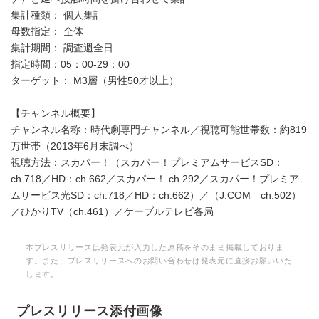
集計種類： 個人集計
母数指定： 全体
集計期間： 調査週全日
指定時間：05：00-29：00
ターゲット： M3層（男性50才以上）
【チャンネル概要】
チャンネル名称：時代劇専門チャンネル／視聴可能世帯数：約819
万世帯（2013年6月末調べ）
視聴方法：スカパー！（スカパー！プレミアムサービスSD：
ch.718／HD：ch.662／スカパー！ ch.292／スカパー！プレミア
ムサービス光SD：ch.718／HD：ch.662）／（J:COM ch.502）
／ひかりTV（ch.461）／ケーブルテレビ各局
本プレスリリースは発表元が入力した原稿をそのまま掲載しておりま
す。また、プレスリリースへのお問い合わせは発表元に直接お願いいた
します。
プレスリリース添付画像