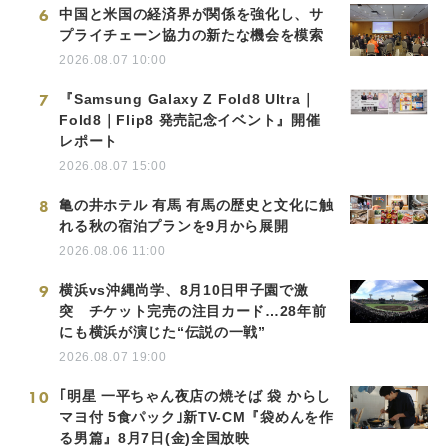
6
中国と米国の経済界が関係を強化し、サ
プライチェーン協力の新たな機会を模索
2026.08.07 10:00
7
『Samsung Galaxy Z Fold8 Ultra｜
Fold8｜Flip8 発売記念イベント』開催
レポート
2026.08.07 15:00
8
亀の井ホテル 有馬 有馬の歴史と文化に触
れる秋の宿泊プランを9月から展開
2026.08.06 11:00
9
横浜vs沖縄尚学、8月10日甲子園で激
突 チケット完売の注目カード…28年前
にも横浜が演じた“伝説の一戦”
2026.08.07 19:00
10
｢明星 一平ちゃん夜店の焼そば 袋 からし
マヨ付 5食パック｣新TV-CM『袋めんを作
る男篇』8月7日(金)全国放映