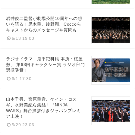
岩井俊二監督が劇場公開10周年への想
いを語る！黒木華、綾野剛、Coccoら
キャストからのメッセージや質問も
6/13 19:00
ラジオドラマ「鬼平犯科帳 本所・桜屋
敷」 第63回ギャラクシー賞 ラジオ部門
選奨受賞！
6/1 17:30
山本千尋、宮原華音、ケイン・コス
ギ、水野美紀ら集結！『NINJA
WARS』舞台挨拶付きジャパンプレミ
ア上映！
5/29 23:06