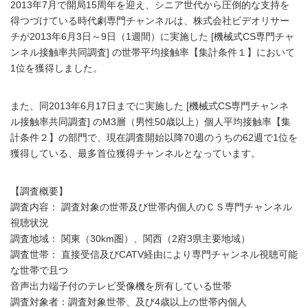
2013年7月で開局15周年を迎え、シニア世代から圧倒的な支持を
得つづけている時代劇専門チャンネルは、株式会社ビデオリサー
チが2013年6月3日～9日（1週間）に実施した [機械式CS専門チャ
ンネル接触率共同調査] の世帯平均接触率【集計条件１】において
1位を獲得しました。
また、同2013年6月17日までに実施した [機械式CS専門チャンネ
ル接触率共同調査] のM3層（男性50歳以上）個人平均接触率【集
計条件２】の部門で、現在調査開始以降70週のうちの62週で1位を
獲得している、最多首位獲得チャンネルとなっています。
【調査概要】
調査内容： 調査対象の世帯及び世帯内個人のＣＳ専門チャンネル
視聴状況
調査地域： 関東（30km圏）、関西（2府3県主要地域）
調査世帯： 直接受信及びCATV経由により専門チャンネル視聴可能
な世帯で且つ
音声出力端子付のテレビ受像機を所有している世帯
調査対象者：調査対象世帯、及び4歳以上の世帯内個人