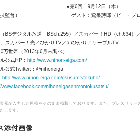
1日（木） ●第6回：9月12日（木）
（特技監督） ゲスト：鷺巣詩郎（ピー・プロダ
Sデジタル放送 BSch.255）／スカパー！HD（ch.634）
7）、スカパー！光／ひかりTV／auひかり／ケーブルTV
0万世帯（2013年6月末調べ）
ル公式HP：
http://www.nihon-eiga.com/
witter:：@nihoneiga
：
http://www.nihon-eiga.com/osusume/tokuho/
://www.facebook.com/nihoneigasenmontokusatsu/
Japanese
表元が入力した原稿をそのまま掲載しております。また、プレスリリー
たします。
ス添付画像