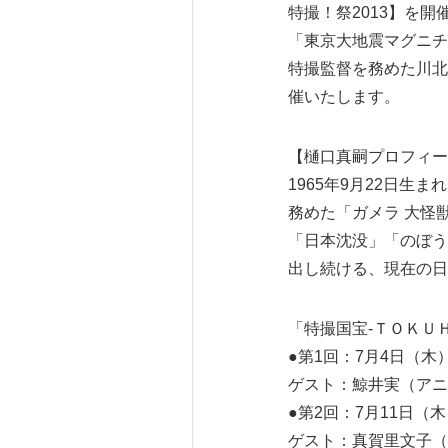
特撮！祭2013】を
「東京大地震マグニチ
特撮監督を務めた川北
催いたします。
【樋口真嗣プロフィー
1965年9月22日生
務めた「ガメラ 大怪
「日本沈没」「のぼう
出し続ける、現在の日
「特撮国宝‐ＴＯＫＵ
●第1回：7月
ゲスト：鯨井実（ア
●第2回：7月
ゲスト：真賀里