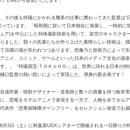
木）23時から放送いたします。
、その後も特撮にかかわる幾多の仕事に携わってきた監督は“
述べています。「昭和期に於いて日本独自に発展し、一時的に
(チュア)を中心にした特殊撮影技術を用いて、架空のキャラクタ
りました。我々の先輩たちが作り上げた素晴らしい技術は、残
て活躍の場が失われつつあります。想像力と技術力によって生
アニメ、コミック、ゲームといった日本のメディア文化の源泉
す。」「特撮国宝‐ＴＯＫＵＨＯ‐」は、世界に誇れる日本の特
樋口監督の熱い想いによって実現した、渾身の新企画です！
合成作家・怪獣デザイナー・造形師と数々の肩書を持つ鯨井実
に、恐竜をモデルアニメで表現する一方で、人物を全てセルア
代表作「恐竜探険隊ボーンフリー」をセレクション放送でお届
8月3日（土）に秋葉原UDXシアターで開催される一日限りの