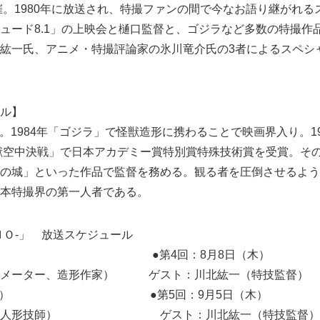
開催。1980年に放送され、特撮ファンの間で今なお語り継がれ
ュード8.1」の上映会と樋口監督と、ゴジラなど多数の特撮作
紘一氏、アニメ・特撮評論家の氷川竜介氏の3者によるスペシ
ル】
まれ。1984年「ゴジラ」で怪獣造形に携わることで映画界入り。1
獣空中決戦」で日本アカデミー賞特別賞特殊技術賞を受賞。そ
の城」といった作品で監督を務める。観る者を圧倒させるよう
本特撮界の第一人者である。
ＨＯ‐」 放送スケジュール
4日（木） ●第4回：8月8日（木）
ニメーター、造形作家） ゲスト：川北紘一（特技監督）
11日（木） ●第5回：9月5日（木）
文子（人形技師） ゲスト：川北紘一（特技監督）