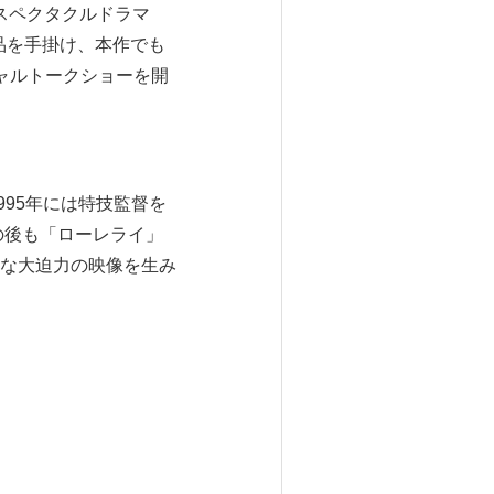
るスペクタクルドラマ
品を手掛け、本作でも
ャルトークショーを開
995年には特技監督を
の後も「ローレライ」
な大迫力の映像を生み