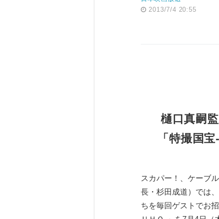
2013/7/4 20:55
樋口真嗣監
「特撮国宝
スカパー！、ケーブル
長・杉田成道）では、
ちを毎回ゲストでお招