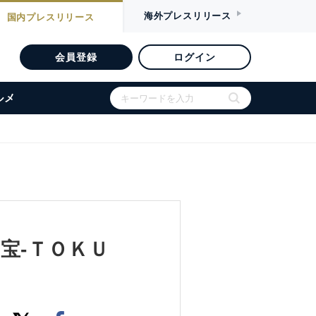
海外
プレスリリース
国内
プレスリリース
会員登録
ログイン
ルメ
宝‐ＴＯＫＵ