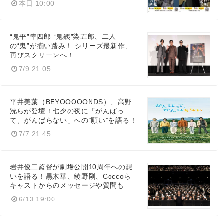
本日 10:00
“鬼平”幸四郎 “鬼銕”染五郎、二人
の“鬼”が揃い踏み！ シリーズ最新作、
再びスクリーンへ！
7/9 21:05
平井美葉（BEYOOOOONDS）、高野
洸らが登壇！七夕の夜に「がんばっ
て、がんばらない」への“願い”を語る！
7/7 21:45
Japanese
岩井俊二監督が劇場公開10周年への想
いを語る！黒木華、綾野剛、Coccoら
キャストからのメッセージや質問も
6/13 19:00