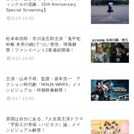
ィンクルの花嫁」10th Anniversary
Special Screening】
5/19 10:00
松本幸四郎・市川染五郎主演「鬼平犯
科帳 本所の銕(てつ)／密告」情報解
禁！ファンイベント2夜連続開催！
4/21 10:00
主演・山本千尋、監督・坂本浩一 ア
クション時代劇『NINJA WARS』メイ
ンビジュアル・特報映像解禁！
3/17 13:00
原因は自分にある。7人全員主演ドラマ
「宇宙人の幸福（ハピネス）論」メイ
ンビジュアル解禁！