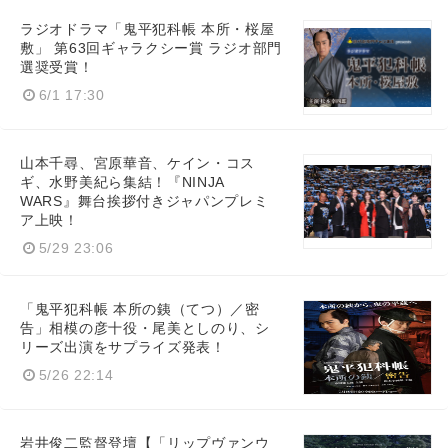
English
ラジオドラマ「鬼平犯科帳 本所・桜屋
敷」 第63回ギャラクシー賞 ラジオ部門
選奨受賞！
6/1 17:30
山本千尋、宮原華音、ケイン・コス
ギ、水野美紀ら集結！『NINJA
WARS』舞台挨拶付きジャパンプレミ
ア上映！
5/29 23:06
「鬼平犯科帳 本所の銕（てつ）／密
告」相模の彦十役・尾美としのり、シ
リーズ出演をサプライズ発表！
5/26 22:14
岩井俊二監督登壇【「リップヴァンウ