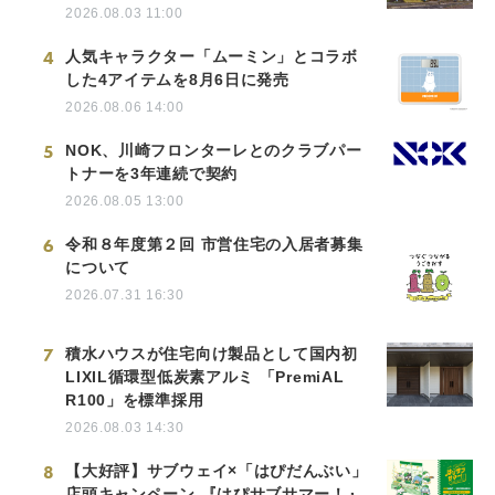
2026.08.03 11:00
4
人気キャラクター「ムーミン」とコラボ
した4アイテムを8月6日に発売
2026.08.06 14:00
5
NOK、川崎フロンターレとのクラブパー
トナーを3年連続で契約
2026.08.05 13:00
6
令和８年度第２回 市営住宅の入居者募集
について
2026.07.31 16:30
7
積水ハウスが住宅向け製品として国内初
LIXIL循環型低炭素アルミ 「PremiAL
R100」を標準採用
2026.08.03 14:30
8
【大好評】サブウェイ×「はぴだんぶい」
店頭キャンペーン 『はぴサブサマー！』