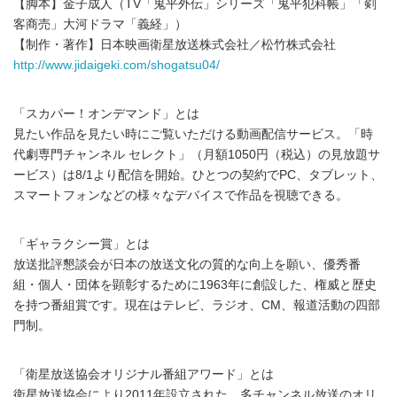
【脚本】金子成人（TV「鬼平外伝」シリーズ「鬼平犯科帳」「剣
客商売」大河ドラマ「義経」）
【制作・著作】日本映画衛星放送株式会社／松竹株式会社
http://www.jidaigeki.com/shogatsu04/
「スカパー！オンデマンド」とは
見たい作品を見たい時にご覧いただける動画配信サービス。「時
代劇専門チャンネル セレクト」（月額1050円（税込）の見放題サ
ービス）は8/1より配信を開始。ひとつの契約でPC、タブレット、
スマートフォンなどの様々なデバイスで作品を視聴できる。
「ギャラクシー賞」とは
放送批評懇談会が日本の放送文化の質的な向上を願い、優秀番
組・個人・団体を顕彰するために1963年に創設した、権威と歴史
を持つ番組賞です。現在はテレビ、ラジオ、CM、報道活動の四部
門制。
「衛星放送協会オリジナル番組アワード」とは
衛星放送協会により2011年設立された。多チャンネル放送のオリ