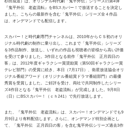
杉田成道）は、オリジナル時代劇「鬼平外伝」シリーズの第4弾
『鬼平外伝 老盗流転』をBSスカパー！で放送することを決定し
ました。こちらの最新作を含む「鬼平外伝」シリーズ全４作品
は、オンデマンドでも配信します。
スカパー！と時代劇専門チャンネルは、2010年からＣＳ初のオリ
ジナル時代劇の制作に乗り出し、これまで「鬼平外伝」シリーズ
を3作品制作、放送し、いずれの作品も視聴者の皆様から高い評価
を受けて参りました。3作目となる前作「鬼平外伝 正月四日の
客」は、2012年度ギャラクシー賞奨励賞（第50回ギャラクシー賞
テレビ部門）の受賞に続き、本日（7月17日）、衛星放送協会オリ
ジナル番組アワード（オリジナル番組賞ドラマ番組部門）の最優
秀賞を受賞しました。ご好評を受け、両社で共同制作したシリー
ズ4作目となる『鬼平外伝 老盗流転』が完成しました。9月8日
（日）にBSスカパー！（ｃｈ241）で先行放送します。
また、『鬼平外伝 老盗流転』は、スカパー！オンデマンドでも9
月9日より有料配信します。さらに、オンデマンド特別企画とし
て、「鬼平外伝 正月四日の客」を含む鬼平外伝シリーズ過去3作