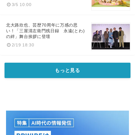
3/5 10:00
北大路欣也、芸歴70周年に万感の思
い！「三屋清左衛門残日録 永遠(とわ)
の絆」舞台挨拶に登壇
2/19 18:30
もっと見る