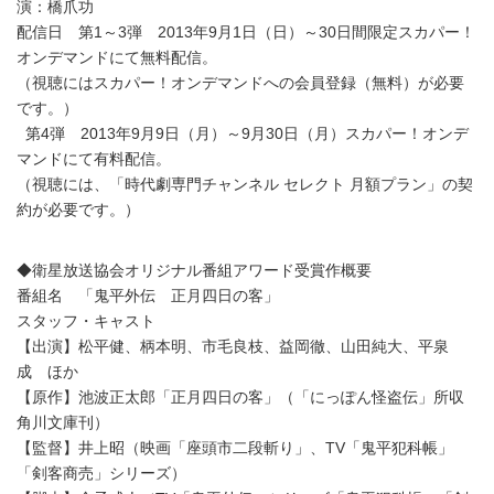
演：橋爪功
配信日 第1～3弾 2013年9月1日（日）～30日間限定スカパー！
オンデマンドにて無料配信。
（視聴にはスカパー！オンデマンドへの会員登録（無料）が必要
です。）
第4弾 2013年9月9日（月）～9月30日（月）スカパー！オンデ
マンドにて有料配信。
（視聴には、「時代劇専門チャンネル セレクト 月額プラン」の契
約が必要です。）
◆衛星放送協会オリジナル番組アワード受賞作概要
番組名 「鬼平外伝 正月四日の客」
スタッフ・キャスト
【出演】松平健、柄本明、市毛良枝、益岡徹、山田純大、平泉
成 ほか
【原作】池波正太郎「正月四日の客」（「にっぽん怪盗伝」所収
角川文庫刊）
【監督】井上昭（映画「座頭市二段斬り」、TV「鬼平犯科帳」
「剣客商売」シリーズ）