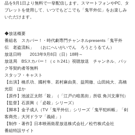
品を9月1日より無料で一挙配信します。スマートフォンやPC、タ
ブレットを使用して、いつでもどこでも「鬼平外伝」をお楽しみ
いただけます。
◆放送概要
番組名 スカパー！・時代劇専門チャンネルpresents「鬼平外
伝 老盗流転」 （おにへいがいでん ろうとうるてん）
放送日時 2013年9月8日（日）18時～
放送局 BSスカパー！（ｃｈ241）視聴放送 チャンネル、パッ
ク等契約者等無料
スタッフ・キャスト
【出演】橋爪功、國村隼、若村麻由美、益岡徹、山田純大、高橋
光臣 ほか
【原作】池波正太郎「殺」（「江戸の暗黒街」所収 角川文庫刊）
【監督】石原興（「必殺」シリーズ）
【脚本】金子成人（TV「鬼平外伝」シリーズ「鬼平犯科帳」「剣
客商売」大河ドラマ「義経」）
【制作・著作】日本映画衛星放送株式会社／松竹株式会社
番組特設サイト