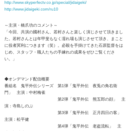
http://www.skyperfectv.co.jp/special/jidaigeki/
http://www.jidaigeki.com/ru10
～主演・橋爪功のコメント～
「今回、共演の國村さん、若村さんと楽しく演じさせて頂きまし
た。若村さんとは年甲斐もなく濡れ場も演じさせて頂き、まこと
に役者冥利につきます（笑）。必殺を手掛けてきた石原監督をは
じめ、スタッフ・職人たちの手練れの成果をぜひご覧くださ
い。」
◆オンデマンド配信概要
番組名 鬼平外伝シリーズ 第1弾「鬼平外伝 夜兎の角右衛
門」 主演：中村梅雀
第2弾「鬼平外伝 熊五郎の顔」 主
演：寺島しのぶ
第3弾「鬼平外伝 正月四日の客」
主演：松平健
第4弾「鬼平外伝 老盗流転」 主