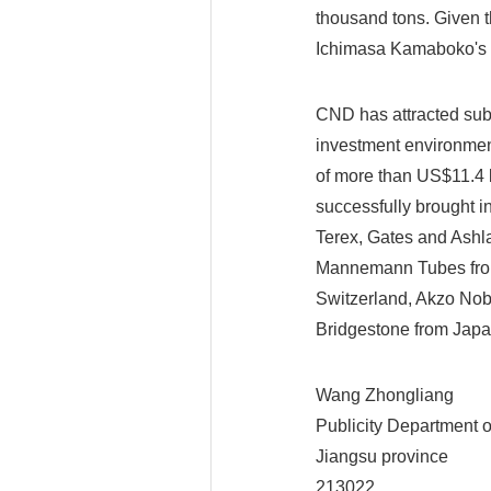
thousand tons. Given t
Ichimasa Kamaboko's s
CND has attracted subst
investment environment.
of more than US$11.4 b
successfully brought i
Terex, Gates and Ashl
Mannemann Tubes from
Switzerland, Akzo No
Bridgestone from Japa
Wang Zhongliang
Publicity Department o
Jiangsu province
213022