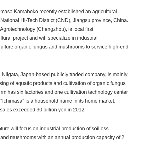
imasa Kamaboko recently established an agricultural
ational Hi-Tech District (CND), Jiangsu province, China.
Agrotechnology (Changzhou), is local first
tural project and will specialize in industrial
 culture organic fungus and mushrooms to service high-end
Niigata, Japan-based publicly traded company, is mainly
Japanese
ing of aquatic products and cultivation of organic fungus
m has six factories and one cultivation technology center
 "Ichimasa" is a household name in its home market.
ales exceeded 30 billion yen in 2012.
re will focus on industrial production of soilless
s and mushrooms with an annual production capacity of 2