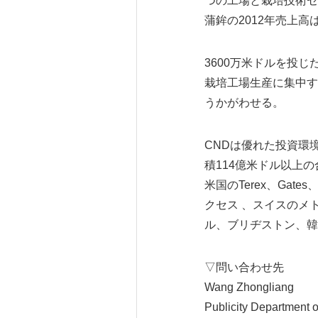
つの工場と栽培技術セ
蒲鉾の2012年売上高
3600万米ドルを投
栽培工場生産に集中す
うかがわせる。
CNDは優れた投資環
積114億米ドル以上
米国のTerex、Gates
クセス 、スイスのメ
ル、ブリヂストン、韓
▽問い合わせ先
Wang Zhongliang
Publicity Department o