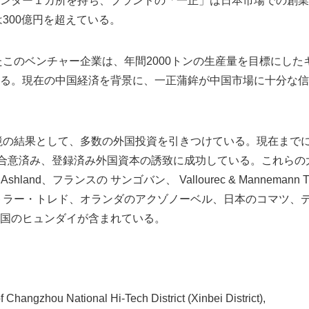
ンター１カ所を持ち、ブランドの「一正」は日本市場での創業
は300億円を超えている。
じたこのベンチャー企業は、年間2000トンの生産量を目標にし
る。現在の中国経済を背景に、一正蒲鉾が中国市場に十分な信
境の結果として、多数の外国投資を引きつけている。現在まで
の合意済み、登録済み外国資本の誘致に成功している。これらの
、Ashland、フランスの サンゴバン、 Vallourec & Manneman
トラー・トレド、オランダのアクゾノーベル、日本のコマツ、
国のヒュンダイが含まれている。
f Changzhou National Hi-Tech District (Xinbei District),