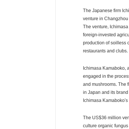
The Japanese firm Ich
venture in Changzhou N
The venture, Ichimasa 
foreign-invested agricul
production of soilless
restaurants and clubs.
Ichimasa Kamaboko, a 
engaged in the process
and mushrooms. The fir
in Japan and its brand
Ichimasa Kamaboko's s
The US$36 million ventu
culture organic fungu