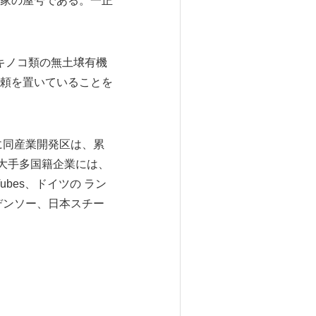
家の屋号である。一正
たキノコ類の無土壌有機
頼を置いていることを
に同産業開発区は、累
大手多国籍企業には、
n Tubes、ドイツの ラン
デンソー、日本スチー