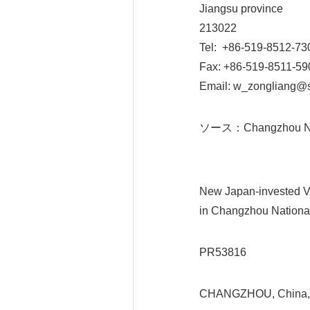
Jiangsu province
213022
Tel: +86-519-8512-73
Fax: +86-519-8511-59
Email: w_zongliang@
ソース：Changzhou Natio
New Japan-invested Ve
in Changzhou National 
PR53816
CHANGZHOU, China, 