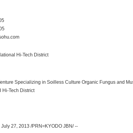
05
05
sohu.com
nal Hi-Tech District
nture Specializing in Soilless Culture Organic Fungus and M
Hi-Tech District
July 27, 2013 /PRN=KYODO JBN/ --