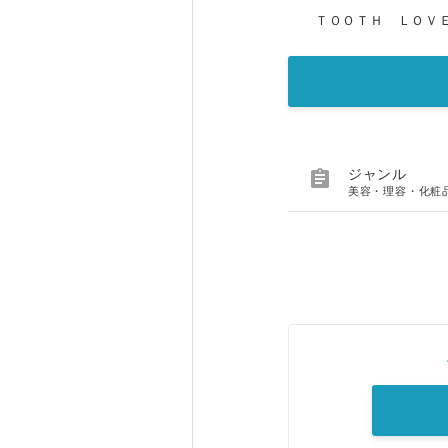
ＴＯＯＴＨ ＬＯＶ

ジャンル
美容・理容・化粧