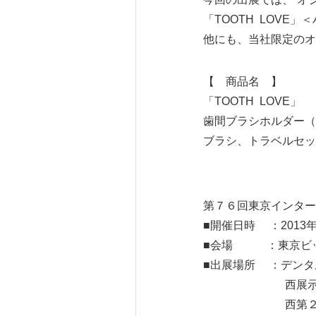
「TOOTH LOV
他にも、当社限定のオ
【 商品名 】
「TOOTH LOVE」
歯間ブラシホルダー（
ブラシ、トラベルセッ
第７６回東京インター
■開催日時 ：2013
■会場 ：東京ビ
■出展場所 ：デンタ
西展示棟1階 
西第２会場西２