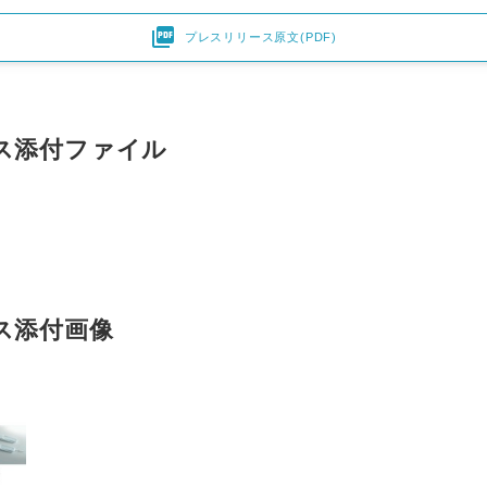

English
プレスリリース原文(PDF)
ス添付ファイル
ス添付画像