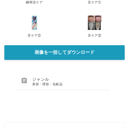
瞬間舌ケア
舌ケア①
舌ケア②
舌ケア③
画像を一括してダウンロード

ジャンル
美容・理容・化粧品