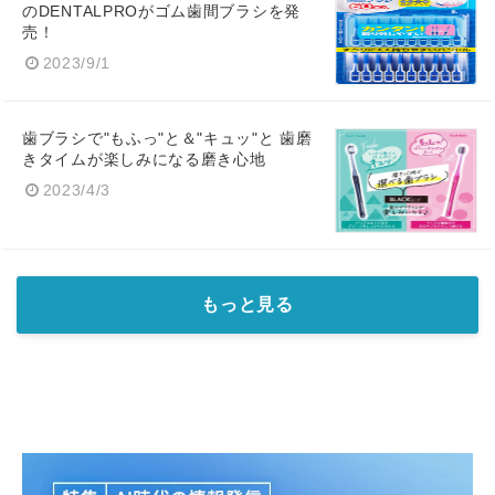
のDENTALPROがゴム歯間ブラシを発
売！
2023/9/1
English
歯ブラシで"もふっ"と＆"キュッ"と 歯磨
きタイムが楽しみになる磨き心地
2023/4/3
もっと見る