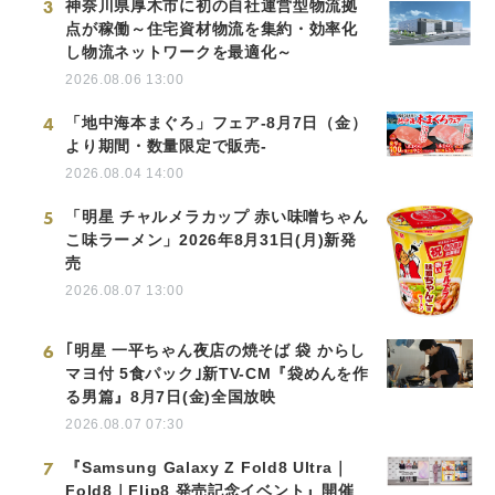
3
神奈川県厚木市に初の自社運営型物流拠
点が稼働～住宅資材物流を集約・効率化
し物流ネットワークを最適化～
2026.08.06 13:00
4
「地中海本まぐろ」フェア-8月7日（金）
より期間・数量限定で販売-
2026.08.04 14:00
5
「明星 チャルメラカップ 赤い味噌ちゃん
こ味ラーメン」2026年8月31日(月)新発
売
2026.08.07 13:00
6
｢明星 一平ちゃん夜店の焼そば 袋 からし
マヨ付 5食パック｣新TV-CM『袋めんを作
る男篇』8月7日(金)全国放映
2026.08.07 07:30
7
『Samsung Galaxy Z Fold8 Ultra｜
Fold8｜Flip8 発売記念イベント』開催