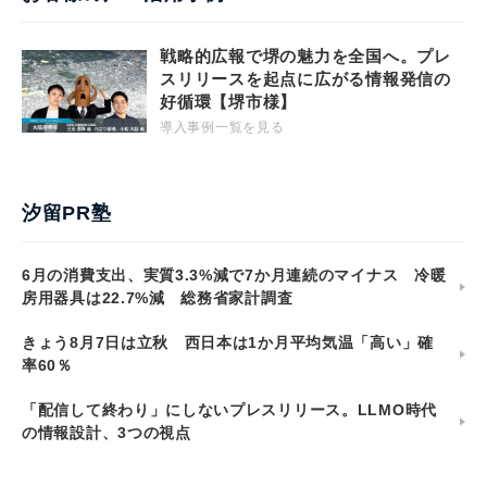
戦略的広報で堺の魅力を全国へ。プレ
スリリースを起点に広がる情報発信の
好循環【堺市様】
導入事例一覧を見る
汐留PR塾
6月の消費支出、実質3.3%減で7か月連続のマイナス 冷暖
房用器具は22.7%減 総務省家計調査
きょう8月7日は立秋 西日本は1か月平均気温「高い」確
率60％
「配信して終わり」にしないプレスリリース。LLMO時代
の情報設計、3つの視点