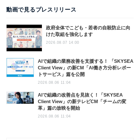
動画で見るプレスリリース
政府全体でこども・若者の自殺防止に向
けた取組を強化します
2026.08.07 14:00
AIで組織の業務改善を支援する！ 「SKYSEA
Client View」の新CM「AI働き方分析レポー
トサービス」篇を公開
2026.08.06 11:04
AIで組織の改善点を見抜く！「SKYSEA
Client View」の新テレビCM「チームの変
革」篇の放映を開始
2026.08.06 11:04