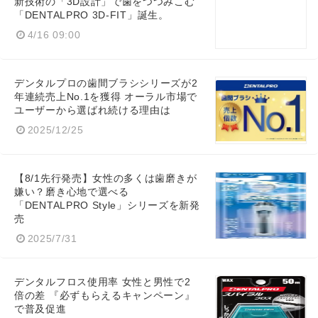
新技術の「3D設計」で歯をつつみこむ
「DENTALPRO 3D-FIT」誕生。
4/16 09:00
デンタルプロの歯間ブラシシリーズが2
年連続売上No.1を獲得 オーラル市場で
ユーザーから選ばれ続ける理由は
2025/12/25
【8/1先行発売】女性の多くは歯磨きが
嫌い？磨き心地で選べる
「DENTALPRO Style」シリーズを新発
売
2025/7/31
デンタルフロス使用率 女性と男性で2
倍の差 『必ずもらえるキャンペーン』
で普及促進