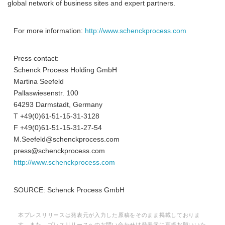
global network of business sites and expert partners.
For more information:
http://www.schenckprocess.com
Press contact:
Schenck Process Holding GmbH
Martina Seefeld
Pallaswiesenstr. 100
64293 Darmstadt, Germany
T +49(0)61-51-15-31-3128
F +49(0)61-51-15-31-27-54
M.Seefeld@schenckprocess.com
press@schenckprocess.com
http://www.schenckprocess.com
SOURCE: Schenck Process GmbH
本プレスリリースは発表元が入力した原稿をそのまま掲載しておりま
す。また、プレスリリースへのお問い合わせは発表元に直接お願いいた