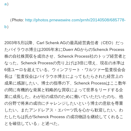
a
）
（Photo:
http://photos.prnewswire.com/prnh/20140508/685778-
b
）
2003年5月以降、Carl Schenk AGの最高経営責任者（CEO）だっ
たバイラウホ博士は2005年末にDuerr AGからのSchenck Process
株の自社株買収を成功させ、Schenck Process社のトップ経営者と
なった。Schenck Processの売り上げは3倍に増え、現在の水準は
6億ユーロを超えている。ウィンフリート・ワルツァー監査役会会
長は「監査役会はバイラウホ博士によってもたらされた経営上の
成果に感謝したい。博士の指導の下、Schenck Processはここ数年
の間に有機的な発展と戦略的な買収によって世界をリードする企
業に成長した。わが社の成功のために働いていただいたのち、他
の分野で将来の成功にチャレンジしたいという博士の意欲を尊重
したい。またアンドレアス・エバーツ氏を心から歓迎したい。わ
たしたちは氏がSchenck Process の成功物語を継続してくれるこ
とを確信している」と述べた。