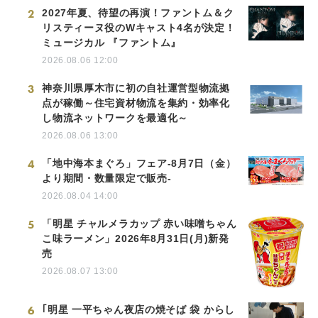
2
2027年夏、待望の再演！ファントム＆ク
リスティーヌ役のWキャスト4名が決定！
ミュージカル 『ファントム』
2026.08.06 12:00
3
神奈川県厚木市に初の自社運営型物流拠
点が稼働～住宅資材物流を集約・効率化
し物流ネットワークを最適化～
2026.08.06 13:00
4
「地中海本まぐろ」フェア-8月7日（金）
より期間・数量限定で販売-
2026.08.04 14:00
5
「明星 チャルメラカップ 赤い味噌ちゃん
こ味ラーメン」2026年8月31日(月)新発
売
2026.08.07 13:00
6
｢明星 一平ちゃん夜店の焼そば 袋 からし