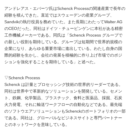
アンドレアス・エバーツ氏はSchenck Processの関連産業で長年の
経験を積んできた。直近ではスウェーデンの産業グループ、
Sandvikの執行役員を務めていた。また長期にわたってWalter AG
のCEOだった。同社はドイツ・チュービンゲンに本社がある精密
工作機械メーカーである。同氏は「Schenck Process グループで
の新しい役割を期待している。グループは短期間で世界的規模の
企業になり、あらゆる重要市場に進出している。わたし自身の国
際的経験を生かし、会社の発展を積極的に作り上げ市場でのポジ
ションを強化することを期待している」と述べた。
▽Schenck Process
Schenck は計量とプロセッシング技術の世界的リーダーである。
同社は世界中で革新的なソリューションを開発している。セメン
ト、鉄鋼、化学製品、プラスチック、食料と医薬品、採掘、石炭
火力発電、それに輸送ワークフローの自動化などである。最先端
のソフトウエアソリューションもSchenckのポートフォリオの一部
である。同社は、グローバルなビジネスサイトと専門パートナー
とのネットワークを意味している。