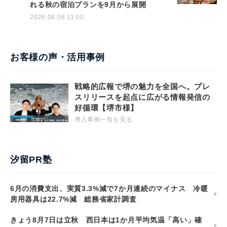
れる秋の宿泊プランを9月から展開
2026.08.06 11:00
お客様の声・活用事例
戦略的広報で堺の魅力を全国へ。プレ
スリリースを起点に広がる情報発信の
好循環【堺市様】
導入事例一覧を見る
汐留PR塾
6月の消費支出、実質3.3%減で7か月連続のマイナス 冷暖
房用器具は22.7%減 総務省家計調査
きょう8月7日は立秋 西日本は1か月平均気温「高い」確