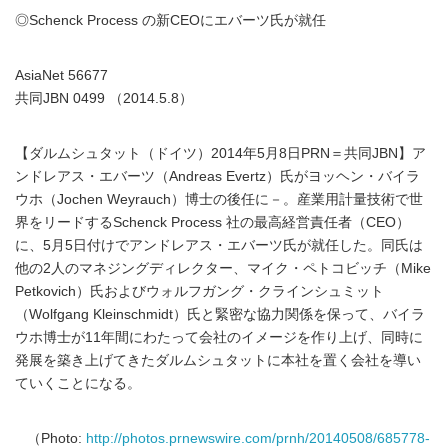
◎Schenck Process の新CEOにエバーツ氏が就任
AsiaNet 56677
共同JBN 0499 （2014.5.8）
【ダルムシュタット（ドイツ）2014年5月8日PRN＝共同JBN】ア
ンドレアス・エバーツ（Andreas Evertz）氏がヨッヘン・バイラ
ウホ（Jochen Weyrauch）博士の後任に－。産業用計量技術で世
界をリードするSchenck Process 社の最高経営責任者（CEO）
に、5月5日付けでアンドレアス・エバーツ氏が就任した。同氏は
他の2人のマネジングディレクター、マイク・ペトコビッチ（Mike
Petkovich）氏およびウォルフガング・クラインシュミット
（Wolfgang Kleinschmidt）氏と緊密な協力関係を保って、バイラ
ウホ博士が11年間にわたって会社のイメージを作り上げ、同時に
発展を築き上げてきたダルムシュタットに本社を置く会社を導い
ていくことになる。
（Photo:
http://photos.prnewswire.com/prnh/20140508/685778-