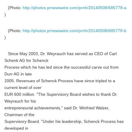
(Photo:
http://photos.prnewswire.com/prnh/20140508/685778-a
)
(Photo:
http://photos.prnewswire.com/prnh/20140508/685778-b
)
Since May 2003, Dr. Weyrauch has served as CEO of Carl
Schenk AG for Schenck
Process which he has led since the successful carve out from
Durr AG in late
2005. Revenues of Schenck Process have since tripled to a
current level of over
EUR 600 million. "The Supervisory Board wishes to thank Dr.
Weyrauch for his
entrepreneurial achievements," said Dr. Winfried Walzer,
Chairman of the
Supervisory Board. "Under his leadership, Schenck Process has
developed in