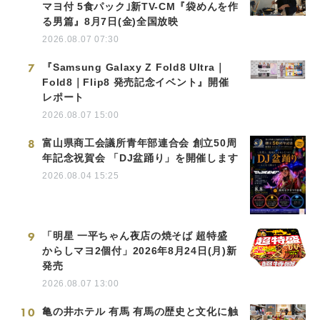
マヨ付 5食パック｣新TV-CM『袋めんを作
る男篇』8月7日(金)全国放映
2026.08.07 07:30
7
『Samsung Galaxy Z Fold8 Ultra｜
Fold8｜Flip8 発売記念イベント』開催
レポート
2026.08.07 15:00
8
富山県商工会議所青年部連合会 創立50周
年記念祝賀会 「DJ盆踊り」を開催します
2026.08.04 15:25
9
「明星 一平ちゃん夜店の焼そば 超特盛
からしマヨ2個付」2026年8月24日(月)新
発売
2026.08.07 13:00
10
亀の井ホテル 有馬 有馬の歴史と文化に触