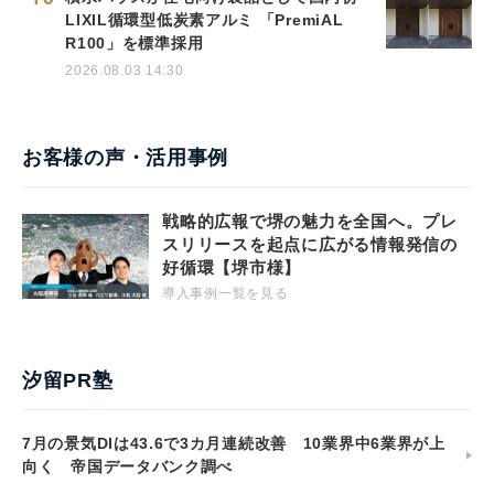
LIXIL循環型低炭素アルミ 「PremiAL
R100」を標準採用
2026.08.03 14:30
お客様の声・活用事例
戦略的広報で堺の魅力を全国へ。プレ
スリリースを起点に広がる情報発信の
好循環【堺市様】
導入事例一覧を見る
汐留PR塾
7月の景気DIは43.6で3カ月連続改善 10業界中6業界が上
向く 帝国データバンク調べ