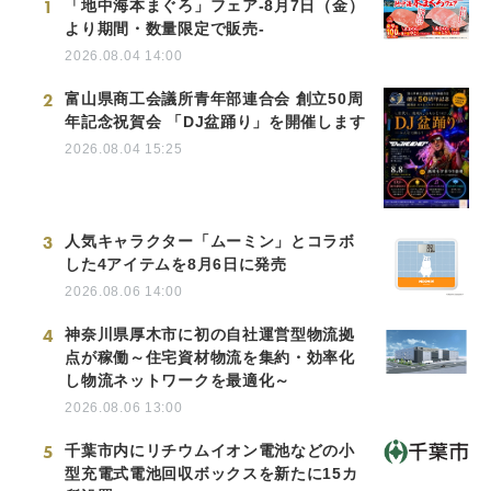
1
「地中海本まぐろ」フェア-8月7日（金）
より期間・数量限定で販売-
2026.08.04 14:00
2
富山県商工会議所青年部連合会 創立50周
年記念祝賀会 「DJ盆踊り」を開催します
2026.08.04 15:25
3
人気キャラクター「ムーミン」とコラボ
した4アイテムを8月6日に発売
2026.08.06 14:00
4
神奈川県厚木市に初の自社運営型物流拠
点が稼働～住宅資材物流を集約・効率化
し物流ネットワークを最適化～
2026.08.06 13:00
5
千葉市内にリチウムイオン電池などの小
型充電式電池回収ボックスを新たに15カ