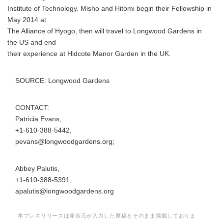
Institute of Technology. Misho and Hitomi begin their Fellowship in
May 2014 at
The Alliance of Hyogo, then will travel to Longwood Gardens in
the US and end
their experience at Hidcote Manor Garden in the UK.
SOURCE: Longwood Gardens
CONTACT:
Patricia Evans,
+1-610-388-5442,
pevans@longwoodgardens.org;
Abbey Palutis,
+1-610-388-5391,
apalutis@longwoodgardens.org
本プレスリリースは発表元が入力した原稿をそのまま掲載しておりま