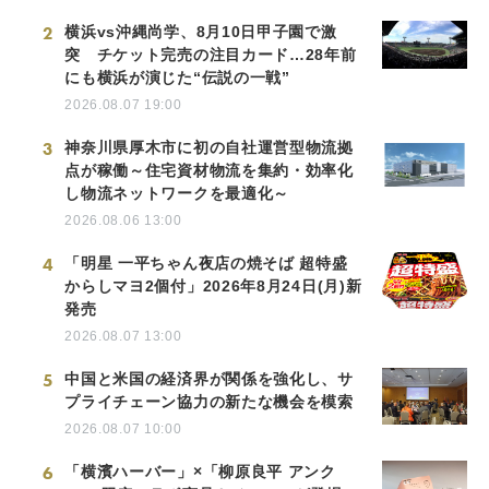
2
横浜vs沖縄尚学、8月10日甲子園で激
突 チケット完売の注目カード…28年前
にも横浜が演じた“伝説の一戦”
2026.08.07 19:00
3
神奈川県厚木市に初の自社運営型物流拠
点が稼働～住宅資材物流を集約・効率化
し物流ネットワークを最適化～
2026.08.06 13:00
4
「明星 一平ちゃん夜店の焼そば 超特盛
からしマヨ2個付」2026年8月24日(月)新
発売
2026.08.07 13:00
5
中国と米国の経済界が関係を強化し、サ
プライチェーン協力の新たな機会を模索
2026.08.07 10:00
6
「横濱ハーバー」×「柳原良平 アンク