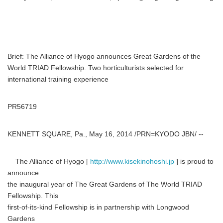
Brief: The Alliance of Hyogo announces Great Gardens of the
World TRIAD Fellowship. Two horticulturists selected for
international training experience
PR56719
KENNETT SQUARE, Pa., May 16, 2014 /PRN=KYODO JBN/ --
The Alliance of Hyogo [
http://www.kisekinohoshi.jp
] is proud to
announce
the inaugural year of The Great Gardens of The World TRIAD
Fellowship. This
first-of-its-kind Fellowship is in partnership with Longwood
Gardens