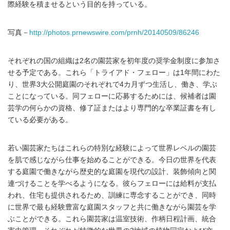
際経験を積ませるという目的を持っている。
写真－
http://photos.prnewswire.com/prnh/20140509/86246
それぞれの国の組織は2名の園芸家を初年度の奨学金制度に参加さ
せる予定である。これら「トライアド・フェロー」は1年間にわた
り、世界3大公開庭園のそれぞれで4カ月ずつ生活し、働き、学ぶ
ことになっている。同フェローに応募するためには、候補者は園
芸学の何らかの資格、修了証またはより専門的な卒業証書を有し
ている必要がある。
若い園芸家たちはこれらの特別な経験によって世界レベルの園芸
を肌で感じながら仕事を始めることができる。今日の世界を代表
する庭園で働きながら歴史的な庭園を現代の設計、装飾傾向と関
連づけることを学べるようになる。彼らフェローには給料が支払
われ、住宅も提供されるため、訓練に専念することができ、同時
に世界で最も経験豊富な庭園スタッフと共に働きながら園芸を学
ぶことができる。これら園芸家は温室技術、作柄日程計画、統合