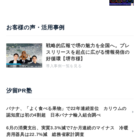
お客様の声・活用事例
戦略的広報で堺の魅力を全国へ。プレ
スリリースを起点に広がる情報発信の
好循環【堺市様】
導入事例一覧を見る
汐留PR塾
バナナ、「よく食べる果物」で22年連続首位 カリウムの
認知度は初の4割超 日本バナナ輸入組合調べ
6月の消費支出、実質3.3%減で7か月連続のマイナス 冷暖
房用器具は22.7%減 総務省家計調査