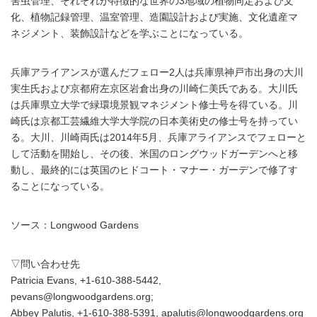
害虫管理、それぞれが特徴的な世界の3地域の植物同定および文
化、植物記録管理、温室管理、造園設計および実施、文化遺産マ
ネジメント、装飾設計などを学ぶことになっている。
兵庫アライアンスが選んだフェロー2人は兵庫県神戸市出身の大川
実生氏および京都府左京区岩倉出身の川崎仁美氏である。大川氏
は兵庫県立大学で緑環境景観マネジメント修士号を得ている。川
崎氏は京都工芸繊維大学大学院の日本美術史の修士号を持ってい
る。大川、川崎両氏は2014年5月、兵庫アライアンスでフェローと
して活動を開始し、その後、米国のロングウッドガーデンへと移
動し、最終的には英国のヒドコート・マナー・ガーデンで修了す
ることになっている。
ソース：Longwood Gardens
▽問い合わせ先
Patricia Evans, +1-610-388-5442,
pevans@longwoodgardens.org;
Abbey Palutis, +1-610-388-5391, apalutis@longwoodgardens.org