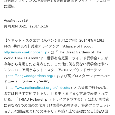
◎兵庫アライアンスが園芸家2名を世界庭園トライアド・フェロー
に選抜
AsiaNet 56719
共同JBN 0521 （2014.5.16）
【ケネット・スクエア（米ペンシルバニア州）2014年5月16日
PRN=共同JBN】兵庫アライアンス（Alliance of Hyogo、
http://www.kisekinohoshi.jp
）は「The Great Gardens of The
World TRIAD Fellowship（世界有名庭園トライアド奨学金）」が
今年から発足したと発表した。この他に例を見ない奨学金は米ペ
ンシルバニア州ケネット・スクエアのロングウッドガーデン
（
http://longwoodgardens.org/
）および英グロスターシャー州のヒ
ドコート・マナー・ガーデン
（
http://www.nationaltrust.org.uk/hidcote/
）との提携で行われる。
園芸は科学で芸術でもあり、世界中さまざまな方法で表現されて
いる。「TRIAD Fellowship （トライアド奨学金）」は若い園芸家
に異なる3つの国の文化および園芸を経験させ、将来プロフェッシ
ョナルな園芸家としてのキャリアを築く上で基礎になる知識や国