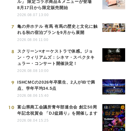
ル」 限定コラボ商品＆メニューが登場
8月17日から限定販売開始
2026.08.07 13:00
7
亀の井ホテル 有馬 有馬の歴史と文化に触
れる秋の宿泊プランを9月から展開
2026.08.06 11:00
8
スクリーン×オーケストラで体感。ジョ
ン・ウィリアムズ：シネマ・スペクタキ
ュラー・コンサート開催決定！
2026.08.08 10:00
9
ISHCMCの2026年卒業生、2人がIBで満
点、学年平均34.5点
2026.08.06 15:40
10
富山県商工会議所青年部連合会 創立50周
年記念祝賀会 「DJ盆踊り」を開催します
2026.08.04 15:25