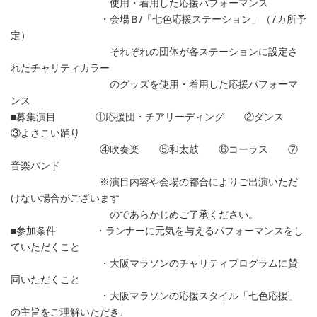
使用・着用した応援パフォーマンス
・会場Ｂ/「七色応援ステーション」（7カ所予
定）
それぞれの団体が各ステーションに設定さ
れたチャリティカラー
のグッズを使用・着用した応援パフォーマ
ンス
■募集演目 ①応援団・チアリーディング ②ダンス
③よさこい踊り
④吹奏楽 ⑤和太鼓 ⑥コーラス ⑦
音楽バンド
※演目内容や会場の都合によりご出演いただ
けない場合がございます
のであらかじめご了承ください。
■参加条件 ・ランナーに元気を与えるパフォーマンスをし
ていただくこと
・大阪マラソンのチャリティプログラムに賛
同いただくこと
・大阪マラソンの応援スタイル「七色応援」
の主旨をご理解いただき、