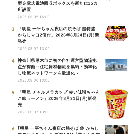
型充電式電池回収ボックスを新たに15カ
所設置
2026.08.05 16:00
3
「明星 一平ちゃん夜店の焼そば 超特盛
からしマヨ2個付」2026年8月24日(月)新
発売
2026.08.07 13:00
4
神奈川県厚木市に初の自社運営型物流拠
点が稼働～住宅資材物流を集約・効率化
し物流ネットワークを最適化～
2026.08.06 13:00
5
「明星 チャルメラカップ 赤い味噌ちゃん
こ味ラーメン」2026年8月31日(月)新発
売
2026.08.07 13:00
6
｢明星 一平ちゃん夜店の焼そば 袋 からし