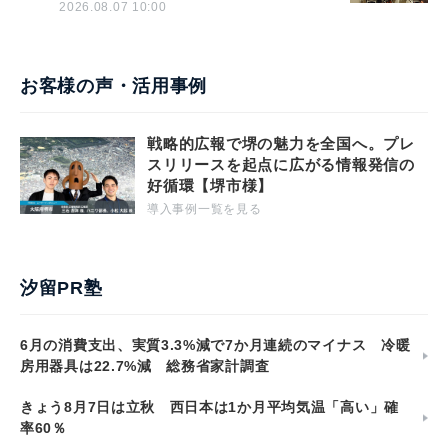
2026.08.07 10:00
お客様の声・活用事例
戦略的広報で堺の魅力を全国へ。プレ
スリリースを起点に広がる情報発信の
好循環【堺市様】
導入事例一覧を見る
汐留PR塾
6月の消費支出、実質3.3%減で7か月連続のマイナス 冷暖
房用器具は22.7%減 総務省家計調査
きょう8月7日は立秋 西日本は1か月平均気温「高い」確
率60％