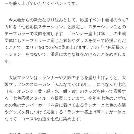
ーを盛り上げていただくイベントです。
今大会からの新たな取り組みとして、応援イベント会場のうち7
カ所を「七色応援ステーション」と設定し、ステーションごとの
テーマカラーで装飾を施します。「ランナー盛上げ隊！」の出演
団体にもテーマカラーに応じた衣装やグッズを使って応援いただ
くことで、エリアを1つの色に染め上げます。この「七色応援ステ
ーション」をつないで、沿道に大きな虹をかけることをめざしま
す。
大阪マラソンは、ランナーや大阪のまちを盛り上げようと、大
阪マラソンのスローガン「みんなでかける虹。」にちなんだ七色
（赤・オレンジ・黄・緑・水・紺・紫）のグッズを使って応援す
る「七色応援スタイル」を提案しています。今年も七色のいずれ
かの色のナンバーカードを身に着けて走るランナーと七色の衣装
やグッズを身につけて応援する「ランナー盛上げ隊！」が一体と
なって、コースや沿道を七色に染めます。