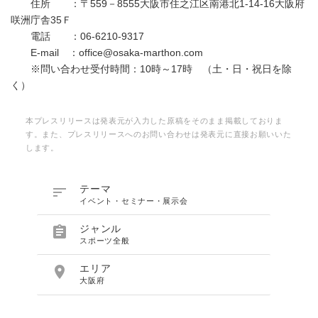
住所 ：〒559－8555大阪市住之江区南港北1-14-16大阪府
咲洲庁舎35Ｆ
電話 ：06-6210-9317
E-mail ：office@osaka-marthon.com
※問い合わせ受付時間：10時～17時 （土・日・祝日を除
く）
本プレスリリースは発表元が入力した原稿をそのまま掲載しておりま
す。また、プレスリリースへのお問い合わせは発表元に直接お願いいた
します。

テーマ
イベント・セミナー・展示会

ジャンル
スポーツ全般

エリア
大阪府