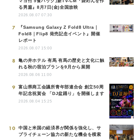
マヨ付 5食パック｣新TV-CM『袋めんを作
る男篇』8月7日(金)全国放映
2026.08.07 07:30
7
『Samsung Galaxy Z Fold8 Ultra｜
Fold8｜Flip8 発売記念イベント』開催
レポート
2026.08.07 15:00
8
亀の井ホテル 有馬 有馬の歴史と文化に触
れる秋の宿泊プランを9月から展開
2026.08.06 11:00
9
富山県商工会議所青年部連合会 創立50周
年記念祝賀会 「DJ盆踊り」を開催します
2026.08.04 15:25
10
中国と米国の経済界が関係を強化し、サ
プライチェーン協力の新たな機会を模索