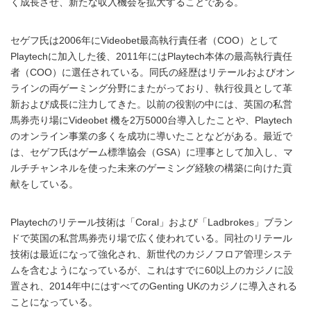
く成長させ、新たな収入機会を拡大することである。
セゲフ氏は2006年にVideobet最高執行責任者（COO）として
Playtechに加入した後、2011年にはPlaytech本体の最高執行責任
者（COO）に選任されている。同氏の経歴はリテールおよびオン
ラインの両ゲーミング分野にまたがっており、執行役員として革
新および成長に注力してきた。以前の役割の中には、英国の私営
馬券売り場にVideobet 機を2万5000台導入したことや、Playtech
のオンライン事業の多くを成功に導いたことなどがある。最近で
は、セゲフ氏はゲーム標準協会（GSA）に理事として加入し、マ
ルチチャンネルを使った未来のゲーミング経験の構築に向けた貢
献をしている。
Playtechのリテール技術は「Coral」および「Ladbrokes」ブラン
ドで英国の私営馬券売り場で広く使われている。同社のリテール
技術は最近になって強化され、新世代のカジノフロア管理システ
ムを含むようになっているが、これはすでに60以上のカジノに設
置され、2014年中にはすべてのGenting UKのカジノに導入される
ことになっている。