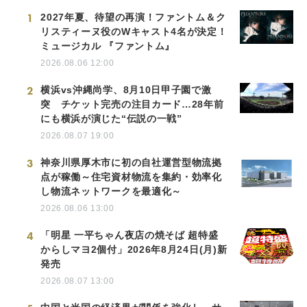
1
2027年夏、待望の再演！ファントム＆ク
リスティーヌ役のWキャスト4名が決定！
ミュージカル 『ファントム』
2026.08.06 12:00
2
横浜vs沖縄尚学、8月10日甲子園で激
突 チケット完売の注目カード…28年前
にも横浜が演じた“伝説の一戦”
2026.08.07 19:00
3
神奈川県厚木市に初の自社運営型物流拠
点が稼働～住宅資材物流を集約・効率化
し物流ネットワークを最適化～
2026.08.06 13:00
4
「明星 一平ちゃん夜店の焼そば 超特盛
からしマヨ2個付」2026年8月24日(月)新
発売
2026.08.07 13:00