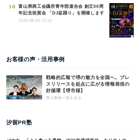
10
富山県商工会議所青年部連合会 創立50周
年記念祝賀会 「DJ盆踊り」を開催します
2026.08.04 15:25
お客様の声・活用事例
戦略的広報で堺の魅力を全国へ。プレ
スリリースを起点に広がる情報発信の
好循環【堺市様】
導入事例一覧を見る
汐留PR塾