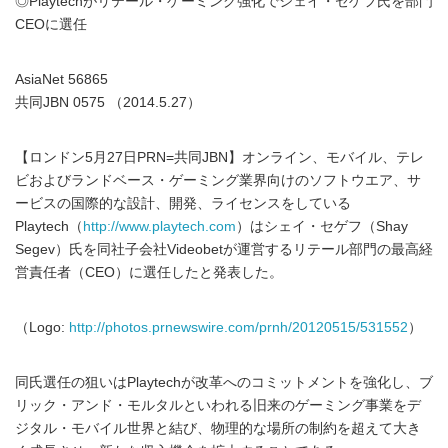
◎Playtechがリテール・ゲーミング強化でシェイ・セゲフ氏を部門
CEOに選任
AsiaNet 56865
共同JBN 0575 （2014.5.27）
【ロンドン5月27日PRN=共同JBN】オンライン、モバイル、テレ
ビおよびランドベース・ゲーミング業界向けのソフトウエア、サ
ービスの国際的な設計、開発、ライセンスをしている
Playtech（
http://www.playtech.com
）はシェイ・セゲフ（Shay
Segev）氏を同社子会社Videobetが運営するリテール部門の最高経
営責任者（CEO）に選任したと発表した。
（Logo:
http://photos.prnewswire.com/prnh/20120515/531552
）
同氏選任の狙いはPlaytechが改革へのコミットメントを強化し、ブ
リック・アンド・モルタルといわれる旧来のゲーミング事業をデ
ジタル・モバイル世界と結び、物理的な場所の制約を超えて大き