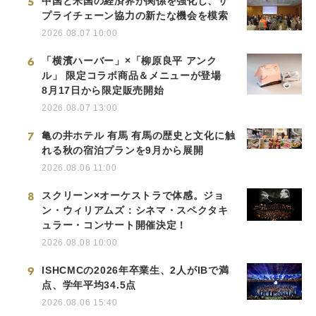
5
中国と米国の経済界が関係を強化し、サ
プライチェーン協力の新たな機会を模索
2026.08.07 10:00
6
「横濱ハーバー」×「柳原良平 アンク
ル」 限定コラボ商品＆メニューが登場
8月17日から限定販売開始
2026.08.07 13:00
7
亀の井ホテル 有馬 有馬の歴史と文化に触
れる秋の宿泊プランを9月から展開
2026.08.06 11:00
8
スクリーン×オーケストラで体感。ジョ
ン・ウィリアムズ：シネマ・スペクタキ
ュラー・コンサート開催決定！
2026.08.08 10:00
9
ISHCMCの2026年卒業生、2人がIBで満
点、学年平均34.5点
2026.08.06 15:40