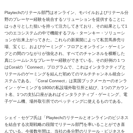
Playtechのリテール部門はオンライン、モバイルおよびリテール分
野のプレーヤー経験を統合するソリューションを提供することに
はっきりとした狙いを持って注力してきており、その結果として1
つのエコシステムの中で機能するフル・ターンキー・ソリューシ
ョンが出来上がってきた。これらの新展開によって私営馬券売り
場、宝くじ、およびゲーミング・フロアとオンライン・ゲーミン
グとの間のつながりが強化され、すべてのチャンネルを横断した
真にシームレスなプレーヤー経験ができている。その好例の１つ
はCoralの「Connect」プログラムで、これはインタラクティブと
リテールのゲーミングを結んだ初めてのマルチチャンネル統合シ
ステムである。「Coral Connect」は英国ブックメーカーのオンラ
イン・ゲーミングを1800の私設場外取引所と結び、1つのアカウン
ト名、1つの支払口座があればインタラクティブ・ゲーミング、電
子ゲーム機、場外取引所でのベッティングに使えるものである。
シェイ・セゲフ氏は「Playtechのリテールとオンラインのビジネス
を結合する次期戦略の段階でリテール部門を率いることができ喜
んでいる。今後数年間は、当社の各分野のリテール・ビジネスを