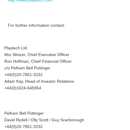
http://www.playtech.com
Japanese
For further information contact:
Playtech Ltd
English
Mor Weizer, Chief Executive Officer
Ron Hoffman, Chief Financial Officer
c/o Pelham Bell Pottinger
+44(0)20-7861-3232
Adam Kay, Head of Investor Relations
+44(0)1624-645954
Pelham Bell Pottinger
David Rydell / Olly Scott / Guy Scarborough
+44(0)20-7861-3232