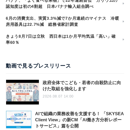
バナナ、「よく食べる果物」で22年連続首位 カリウムの
認知度は初の4割超 日本バナナ輸入組合調べ
6月の消費支出、実質3.3%減で7か月連続のマイナス 冷暖
房用器具は22.7%減 総務省家計調査
きょう8月7日は立秋 西日本は1か月平均気温「高い」確
率60％
動画で見るプレスリリース
政府全体でこども・若者の自殺防止に向
けた取組を強化します
2026.08.07 14:00
AIで組織の業務改善を支援する！ 「SKYSEA
Client View」の新CM「AI働き方分析レポー
トサービス」篇を公開