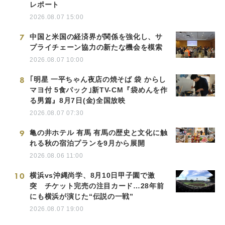
レポート
2026.08.07 15:00
7
中国と米国の経済界が関係を強化し、サ
プライチェーン協力の新たな機会を模索
2026.08.07 10:00
8
｢明星 一平ちゃん夜店の焼そば 袋 からし
マヨ付 5食パック｣新TV-CM『袋めんを作
る男篇』8月7日(金)全国放映
2026.08.07 07:30
9
亀の井ホテル 有馬 有馬の歴史と文化に触
れる秋の宿泊プランを9月から展開
2026.08.06 11:00
10
横浜vs沖縄尚学、8月10日甲子園で激
突 チケット完売の注目カード…28年前
にも横浜が演じた“伝説の一戦”
2026.08.07 19:00