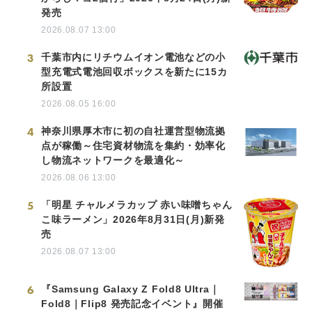
発売
2026.08.07 13:00
3
千葉市内にリチウムイオン電池などの小
型充電式電池回収ボックスを新たに15カ
所設置
2026.08.05 16:00
4
神奈川県厚木市に初の自社運営型物流拠
点が稼働～住宅資材物流を集約・効率化
し物流ネットワークを最適化～
2026.08.06 13:00
5
「明星 チャルメラカップ 赤い味噌ちゃん
こ味ラーメン」2026年8月31日(月)新発
売
2026.08.07 13:00
6
『Samsung Galaxy Z Fold8 Ultra｜
Fold8｜Flip8 発売記念イベント』開催