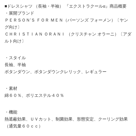
■ドレスシャツ （長袖・半袖） 『エクストラクールα』商品概要
・展開ブランド
ＰＥＲＳＯＮ’Ｓ ＦＯＲ ＭＥＮ（パーソンズ フォーメン）〔ヤン
グ向け〕
ＣＨＲＩＳＴＩＡＮ ＯＲＡＮＩ （クリスチャン オラーニ）〔アダ
ルト向け〕
・スタイル
長袖、半袖
ボタンダウン、ボタンダウンクレリック、レギュラー
・素材
綿６０％、ポリエステル４０％
・機能
熱遮蔽効果、ＵＶカット、制菌効果、形態安定、クーリング効果
（通気量６０ｃｃ）