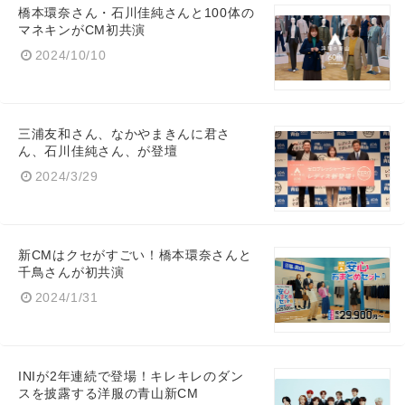
橋本環奈さん・石川佳純さんと100体の
マネキンがCM初共演
2024/10/10
三浦友和さん、なかやまきんに君さ
ん、石川佳純さん、が登壇
2024/3/29
新CMはクセがすごい！橋本環奈さんと
千鳥さんが初共演
2024/1/31
INIが2年連続で登場！キレキレのダン
スを披露する洋服の青山新CM