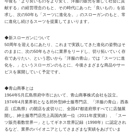
今後も「より良いものをより安く、洋服の販売を通して社会に貢
献する」の経営理念のもと、その時代にあった「良いもの」を追
求し、次の50年も「スーツに進化を。」のスローガンのもと、常
に進化し続けるスーツを提案してまいります。
◆新スローガンについて
50周年を迎えるにあたり、これまで実践してきた進化の姿勢はそ
のままに、次の50年もさらに業界をリードし、切り拓いていく存
在でありたい、という思いから「洋服の青山」では「スーツに進
化を。」というスローガンのもとに、今後さまざまな商品やサー
ビスを展開していく予定です。
◆青山商事とは
1964年5月広島県府中市において、青山商事株式会社を設立。
1974年4月業界初となる郊外型紳士服専門店、「洋服の青山」西条
店（広島県）の開店を皮切りに、全国47都道府県すべてに店舗展
開し、紳士服専門店売上高国内第一位（2011年度実績）、「スー
ツ販売着数世界一」としてギネス世界記録（1998年）に認定され
るなど、業界のパイオニアとしてさまざまな実績をあげていま