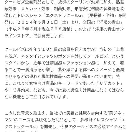
クールビズ企画商品として、抜群のクーリング効果に加え、熱遮
蔽効果、ＵＶカット効果、制菌効果、形態安定機能の多機能を装
備したドレスシャツ「エクストラクールα」（夏長袖・半袖）を開
発し、２０１４年５月３１日（土）より、全国の「洋服の青山」
（平成２６年３月末現在７６８店舗）、および「洋服の青山オン
ラインストア」で新発売します。
クールビズは今年で１０年目の節目を迎えますが、当初の「上着
を脱ぎ、ネクタイとシャツのボタンを外してクールビズ」という
スタイルから、近年では清潔感やファッション感に 加えて、着
ることで一層清涼感が増し、紫外線による体へのダメージも低減
させるなどの優れた機能性商品への需要が高まっています。特
に、これまで女性向け商品のキーワードであった「ＵＶカット」
や「防臭効果」なども、今では夏の男性向け商品になくてはなら
ない機能として注目されています。
こうした背景を踏まえ、当社では美容と健康を志向する“美ジネス
マン”のニーズを具現化した商品として、多機能ドレスシャツ「エ
クストラクールα」を開発し、今夏のクールビズの必須アイテムと