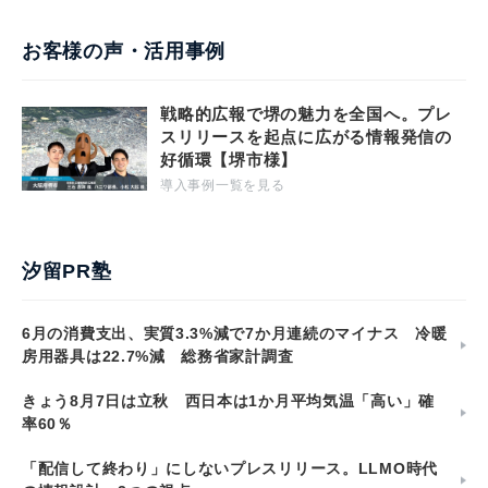
お客様の声・活用事例
戦略的広報で堺の魅力を全国へ。プレ
スリリースを起点に広がる情報発信の
好循環【堺市様】
導入事例一覧を見る
汐留PR塾
6月の消費支出、実質3.3%減で7か月連続のマイナス 冷暖
房用器具は22.7%減 総務省家計調査
きょう8月7日は立秋 西日本は1か月平均気温「高い」確
率60％
「配信して終わり」にしないプレスリリース。LLMO時代