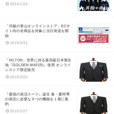
2024/1/24
「洋服の青山オンラインストア」ECサ
イト内の全商品を対象に当日発送を開
始
2015/3/31
「HILTON」世界に誇る最高級日本製生
地『GOLDEN MAF(R)』使用 オンライ
ンストア限定販売
2015/3/24
『最強の就活スーツ』誕生 春・夏時季
の就活に必要な９つの機能を１着に集
約
2015/2/27