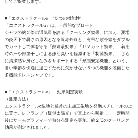
してご提案します。
■「エクストラクールα」“５つの機能性”
「エクストラクールα」は、一般的なブロード
シャツの約２倍の通気量を誇る「クーリング効果」に加え、夏場
の炎天下で暑さの原因となる近赤外線と、有害な紫外線をダブル
でカットして体を守る「熱遮蔽効果」「ＵＶカット効果」、着用
時の汗や部屋干しによる嫌な臭いを軽減する「制菌効果」、さら
に清潔感や身だしなみをサポートする「形態安定機能」という、
暑い季節を快適に過ごすために欠かせない５つの機能を装備した
多機能ドレスシャツです。
■『エクストラクールα』 効果測定実験
（測定方法）
エクストラクールα生地と通常の未加工生地を発泡スチロールの上
に置き、レフランプ（疑似太陽光）で真上から照射し、一定時間
後にサーモグラフィーで熱分布測定を実施。約２℃のクーリング
効果が測定されました。