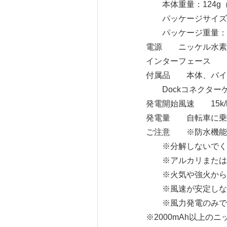
本体重量：124g
パッケージサイズ：幅2
パッケージ重量：2
電源 ニッケル水素
インターフェース 本体
付属品 本体、バイクホ
Dockコネクターケーブ
発電開始風速 15k/h(4
発電量 自転車に乗る速度3
ご注意 ※防水機能
※分解しないでく
※アルカリまたはリ
※火気や強火から離
※風速が安定しない場
※風力発電のみで、充
※2000mAh以上の