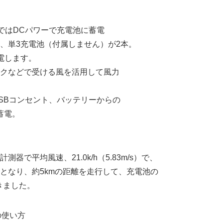
ではDCパワーで充電池に蓄電
、単3充電池（付属しません）が2本。
電します。
クなどで受ける風を活用して風力
SBコンセント、バッテリーからの
蓄電。
器で平均風速、21.0k/h（5.83m/s）で、
となり、約5kmの距離を走行して、充電池の
きました。
の使い方