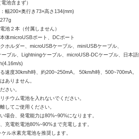
（電池含まず）
English
00×奥行き73×高さ134(mm)
77g
電池２本（付属しません）
microUSBポート、DCポート
ルダー、microUSBケーブル、miniUSBケーブル、
ル、Lightningケーブル、microUSB-DCケーブル、日本
.16m/s)
0km/h時、約200~250mA。 50km/h時、500~700mA。
はありません。
ださい。
チウム電池を入れないでください。
してご使用ください。
合、発電能力は80%~90%になります。
電乾電池80%~90%まで充電します。
ニッケル水素充電池を推奨します。