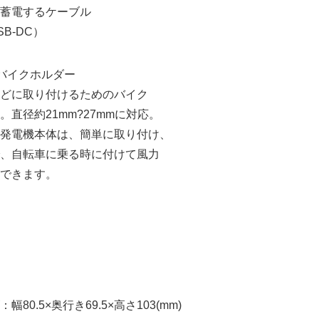
蓄電するケーブル
SB-DC）
バイクホルダー
どに取り付けるためのバイク
直径約21mm?27mmに対応。
発電機本体は、簡単に取り付け、
、自転車に乗る時に付けて風力
できます。
Japanese
0.5×奥行き69.5×高さ103(mm)