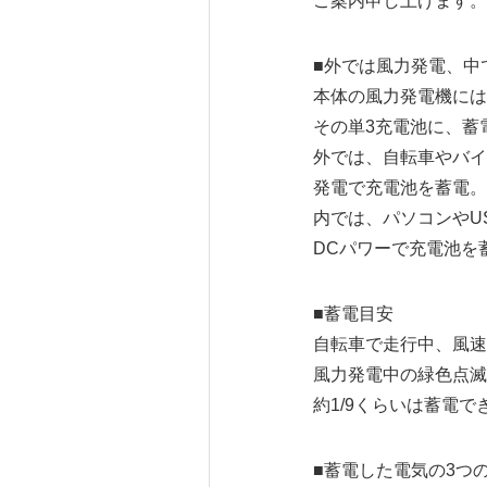
ご案内申し上げます。
■外では風力発電、中
本体の風力発電機には
その単3充電池に、蓄
外では、自転車やバイ
発電で充電池を蓄電。
内では、パソコンやU
DCパワーで充電池を
■蓄電目安
自転車で走行中、風速計測
風力発電中の緑色点滅
約1/9くらいは蓄電で
■蓄電した電気の3つ