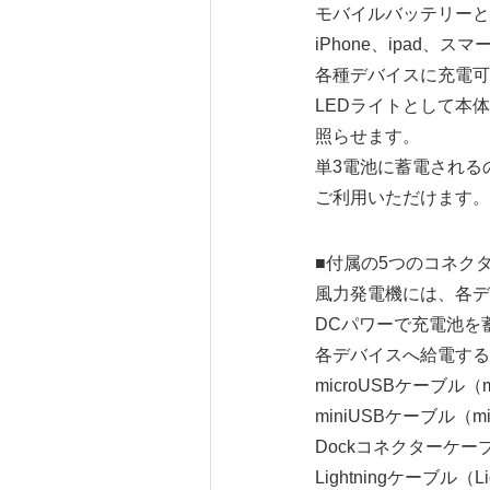
モバイルバッテリーと
iPhone、ipad、
各種デバイスに充電可
LEDライトとして本
照らせます。
単3電池に蓄電される
ご利用いただけます。
■付属の5つのコネク
風力発電機には、各デバ
DCパワーで充電池を
各デバイスへ給電する
microUSBケーブル（mi
miniUSBケーブル（min
Dockコネクターケーブル
Lightningケーブル（Lig