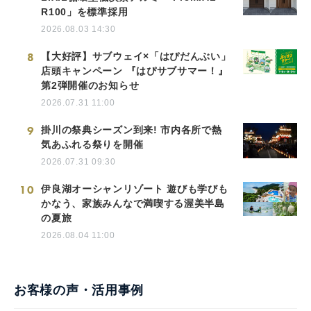
R100」を標準採用
2026.08.03 14:30
8
【大好評】サブウェイ×「はぴだんぶい」
店頭キャンペーン 『はぴサブサマー！』
第2弾開催のお知らせ
2026.07.31 11:00
9
掛川の祭典シーズン到来! 市内各所で熱
気あふれる祭りを開催
2026.07.31 09:30
10
伊良湖オーシャンリゾート 遊びも学びも
かなう、家族みんなで満喫する渥美半島
の夏旅
2026.08.04 11:00
お客様の声・活用事例