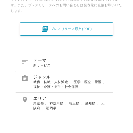
す。また、プレスリリースへのお問い合わせは発表元に直接お願いいた
します。

プレスリリース原文(PDF)

テーマ
新サービス

ジャンル
就職・転職・人材派遣
、
医学・医療・看護
、
福祉・介護・衛生・社会保障

エリア
東京都
、
神奈川県
、
埼玉県
、
愛知県
、
大
阪府
、
福岡県