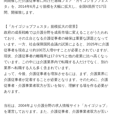
間開催した介護従事者に向けた適職フェア『カイゴジョブフェス
タ』を、2014年6月より規模を大幅に拡大し、全国6箇所で17日
間、開催致します。
【『カイゴジョブフェスタ』規模拡大の背景】
政府の成長戦略では介護分野を成長市場に変えることがうたわれ
ており、その土台となる介護従事者の確保は重要な課題となって
います。一方、社会保障国民会議の試算によると、2025年に介護
従事者を現在より約100万人増やすことが必要とされていますが、
現状、介護従事者の離職率は17.0％*1と他の産業に比べ高くなっ
ています。この中には介護業界内で転職する人だけでなく、別の
業界へ転職する人も多く含まれています。
よって、今後、介護従事者を増加させるには、まず、介護業界に
介護従事者が定着することが必要となります。そのために、介護
従事者・介護事業者双方が互いを知り、理解する場を作る必要が
あります。
当社は、2004年より介護分野の求人情報サイト「カイゴジョブ」
を運営しております。また、介護従事者、介護事業者双方が互い