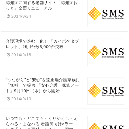
認知症に関する老舗サイト「認知症ね
っと」全面リニューアル
2014/9/24
介護現場で進むIT化！ 「カイポケタブ
レット」利用台数5,000台突破
2014/9/18
”つながり”と“安心”を遠距離介護家族に
「無料」で提供 「安心介護 家族ノー
ト」9月10日（水）から開始
2014/9/10
Japanese
いつでも・どこでも・くりかえし・え
らべる・まなべる 看護師向けeラーニ