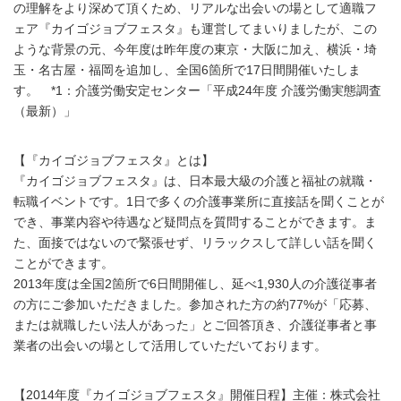
の理解をより深めて頂くため、リアルな出会いの場として適職フ
ェア『カイゴジョブフェスタ』も運営してまいりましたが、この
ような背景の元、今年度は昨年度の東京・大阪に加え、横浜・埼
玉・名古屋・福岡を追加し、全国6箇所で17日間開催いたしま
す。 *1：介護労働安定センター「平成24年度 介護労働実態調査
（最新）」
【『カイゴジョブフェスタ』とは】
『カイゴジョブフェスタ』は、日本最大級の介護と福祉の就職・
転職イベントです。1日で多くの介護事業所に直接話を聞くことが
でき、事業内容や待遇など疑問点を質問することができます。ま
た、面接ではないので緊張せず、リラックスして詳しい話を聞く
ことができます。
2013年度は全国2箇所で6日間開催し、延べ1,930人の介護従事者
の方にご参加いただきました。参加された方の約77%が「応募、
または就職したい法人があった」とご回答頂き、介護従事者と事
業者の出会いの場として活用していただいております。
【2014年度『カイゴジョブフェスタ』開催日程】主催：株式会社