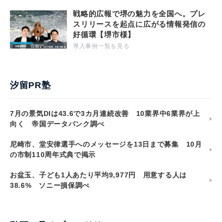
戦略的広報で堺の魅力を全国へ。プレ
スリリースを起点に広がる情報発信の
好循環【堺市様】
導入事例一覧を見る
汐留PR塾
7月の景気DIは43.6で3カ月連続改善 10業界中6業界が上
向く 帝国データバンク調べ
尼崎市、堂安律選手へのメッセージを13日まで募集 10月
の市制110周年式典で掲示
お盆玉、子ども1人あたり平均9,977円 用意する人は
38.6% ソニー損保調べ