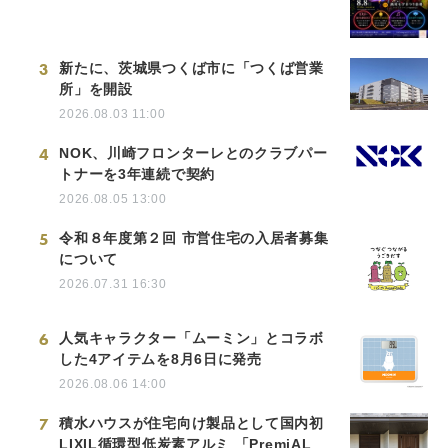
3
新たに、茨城県つくば市に「つくば営業
所」を開設
2026.08.03 11:00
4
NOK、川崎フロンターレとのクラブパー
トナーを3年連続で契約
2026.08.05 13:00
5
令和８年度第２回 市営住宅の入居者募集
について
2026.07.31 16:30
6
人気キャラクター「ムーミン」とコラボ
した4アイテムを8月6日に発売
2026.08.06 14:00
7
積水ハウスが住宅向け製品として国内初
LIXIL循環型低炭素アルミ 「PremiAL