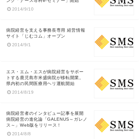
ング「ナース専科e-セミナー」開始
2014/9/10
English
病院経営を支える事務長専用 経営情報
サイト「じむコム」オープン
2014/9/1
エス・エム・エスが病院経営をサポー
トする鹿児島市米盛病院が移転開業。
県内初の民間医療用ヘリ運航開始
2014/8/19
病院経営者のインタビュー記事を展開
病院経営の進化論「GALENUS～ガレノ
ス～」Web版をリリース！
2014/8/8