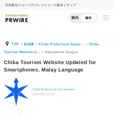
共同通信グループのプレスリリース配信メディア
KYODO NEWS
国内
海外
PRWIRE
TOP
自治体
Chiba Prefectural Gover…
Chiba
Tourism Website U…
Attachment Images
Chiba Tourism Website Updated for
Smartphones, Malay Language
Chiba Prefectural Government
2014/10/2 15:00