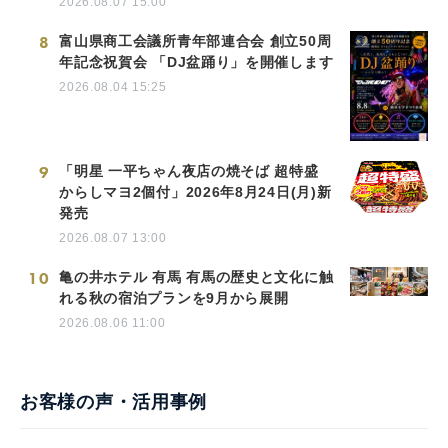
2026.08.07 15:00
8
富山県商工会議所青年部連合会 創立50周
年記念祝賀会 「DJ盆踊り」を開催します
2026.08.04 15:25
9
「明星 一平ちゃん夜店の焼そば 超特盛
からしマヨ2個付」2026年8月24日(月)新
発売
2026.08.07 13:00
10
亀の井ホテル 有馬 有馬の歴史と文化に触
れる秋の宿泊プランを9月から展開
2026.08.06 11:00
お客様の声・活用事例