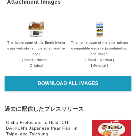
Attachment Images
The home page of the English-lang
The home page of the smartphone
uage website (simulated screen im
-compatible website (simulated scr
age)
een image)
|
Small
|
Normal
|
|
Small
|
Normal
|
|
Original
|
|
Original
|
DOWNLOAD ALL IMAGES
過去に配信したプレスリリース
Chiba Prefecture to Hold "CHI-
BA+KUN's Japanese Pear Fair" in
Taipei and Taichung