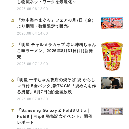
し物流ネットワークを最適化～
2026.08.06 13:00
4
「地中海本まぐろ」フェア-8月7日（金）
より期間・数量限定で販売-
2026.08.04 14:00
5
「明星 チャルメラカップ 赤い味噌ちゃん
こ味ラーメン」2026年8月31日(月)新発
売
2026.08.07 13:00
6
｢明星 一平ちゃん夜店の焼そば 袋 からし
マヨ付 5食パック｣新TV-CM『袋めんを作
る男篇』8月7日(金)全国放映
2026.08.07 07:30
7
『Samsung Galaxy Z Fold8 Ultra｜
Fold8｜Flip8 発売記念イベント』開催
レポート