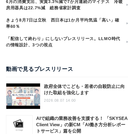
汐留PR塾
6月の消費支出、実質3.3%減で7か月連続のマイナス 冷暖
房用器具は22.7%減 総務省家計調査
きょう8月7日は立秋 西日本は1か月平均気温「高い」確
率60％
「配信して終わり」にしないプレスリリース。LLMO時代
の情報設計、3つの視点
動画で見るプレスリリース
政府全体でこども・若者の自殺防止に向
けた取組を強化します
2026.08.07 14:00