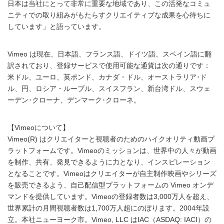
日本は当社にとって非常に重要な地域であり、この活発なコミュ
ニティでの取り組みがもたらすクリエイティブな成果を心待ちに
しています」と語っています。
Vimeo は現在、日本語、フランス語、ドイツ語、スペイン語に翻
訳されており、登録サービスで使用可能な通貨は次の通りです：
米ドル、ユーロ、英ポンド、カナダ・ドル、オーストラリア･ド
ル、円、ロシア・ルーブル、スイスフラン、新台湾ドル、スウェ
ーデン･クローナ、デンマーク･クローネ。
【Vimeoについて】
Vimeo(R) はクリエイターと視聴者のためのハイクオリティ動画プ
ラットフォームです。Vimeoのミッションは、世界中の人々が動画
を制作、共有、発見できるように力となり、インスピレーション
となることです。Vimeoはクリエイターが自主制作映画やシリーズ
を販売できるよう、自己配信型プラットフォームの Vimeo オンデ
マンドを提供しています。Vimeoの登録者数は3,000万人を超え、
世界累計の月間視聴者数は1,700万人超にのぼります。2004年設
立。本社ニューヨーク市。Vimeo, LLC はIAC（ASDAQ: IACI）の