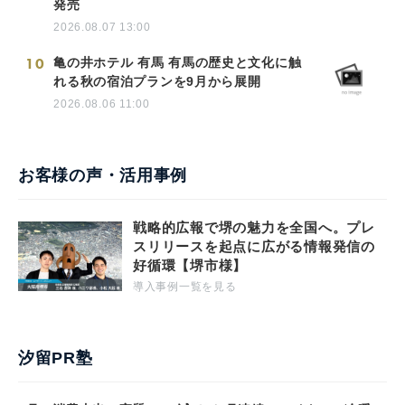
9
「明星 一平ちゃん夜店の焼そば 超特盛
からしマヨ2個付」2026年8月24日(月)新
発売
2026.08.07 13:00
10
亀の井ホテル 有馬 有馬の歴史と文化に触
れる秋の宿泊プランを9月から展開
2026.08.06 11:00
お客様の声・活用事例
戦略的広報で堺の魅力を全国へ。プレ
スリリースを起点に広がる情報発信の
好循環【堺市様】
導入事例一覧を見る