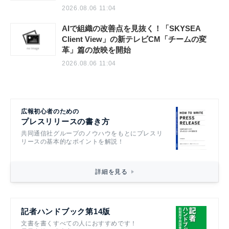
AIで組織の業務改善を支援する！ 「SKYSEA
Client View」の新CM「AI働き方分析レポー
トサービス」篇を公開
2026.08.06 11:04
AIで組織の改善点を見抜く！「SKYSEA
Client View」の新テレビCM「チームの変
革」篇の放映を開始
2026.08.06 11:04
広報初心者のための
プレスリリースの書き方
共同通信社グループのノウハウをもとにプレスリ
リースの基本的なポイントを解説！
詳細を見る