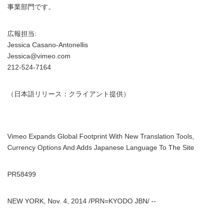
事業部門です。
広報担当:
Jessica Casano-Antonellis
Jessica@vimeo.com
212-524-7164
（日本語リリース：クライアント提供）
Vimeo Expands Global Footprint With New Translation Tools,
Currency Options And Adds Japanese Language To The Site
PR58499
NEW YORK, Nov. 4, 2014 /PRN=KYODO JBN/ --