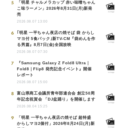
5
「明星 チャルメラカップ 赤い味噌ちゃん
こ味ラーメン」2026年8月31日(月)新発
売
2026.08.07 13:00
6
｢明星 一平ちゃん夜店の焼そば 袋 からし
マヨ付 5食パック｣新TV-CM『袋めんを作
る男篇』8月7日(金)全国放映
2026.08.07 07:30
7
『Samsung Galaxy Z Fold8 Ultra｜
Fold8｜Flip8 発売記念イベント』開催
レポート
2026.08.07 15:00
8
富山県商工会議所青年部連合会 創立50周
年記念祝賀会 「DJ盆踊り」を開催します
2026.08.04 15:25