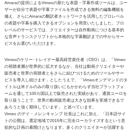
Amaraの提供によるVimeoの新たな表題・字幕作成ツールは、ユー
ザーが自分で表題や字幕ファイルを作成できる無料の編集機能を
備え、さらにAmaraの翻訳者ネットワークを活用したプロレベル
の表題や字幕を購入できるオプションを用意いたしました。プロ
レベルのサービスでは、クリエイターは自作動画につける基本的
な音声トランスクリプトから本格的な字幕翻訳までの中からサー
ビスをお選びいただけます。
Vimeoのケリー･トレイナー最高経営責任者（CEO）は、「Vimeo
の視聴者層が世界的に拡大するなか、当社は動画クリエイターや
販売者と世界の視聴者とをさらに結びつけるためのツールやサー
ビスを導入し続けます」としたうえで、「Vimeoオンデマンドのタ
イトルは米ドルのみの取り扱いにもかかわらず当社プラットフォ
ームを通して100カ国以上で販売された実績があり、通貨ユーロを
取り扱うことで、世界の動画販売者は大きな効果を実感できるで
あろうと強く期待しています」 と述べています。
Vimeo のデイ・メレンキャンプ 社長はこれに加え、「日本語サイ
トの公開は、選定地域で2015年に完全ローカライズするという意
欲的な計画の幕開けとなります。多くのクリエイターが活躍する