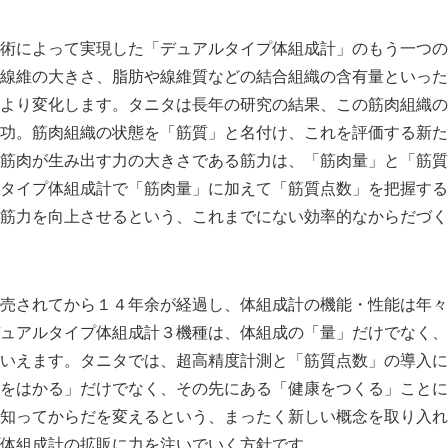
術によって実現した「デュアルタイプ体組成計」のもう一つの
線維の大きさ、脂肪や線維質などの結合組織の含有量といった
より変化します。タニタは長年の研究の結果、この筋肉組織の
功。筋肉組織の状態を「筋質」と名付け、これを評価する新た
筋肉が生み出す力の大きさである筋力は、「筋肉量」と「筋質
タイプ体組成計で「筋肉量」に加えて「筋質点数」を把握する
筋力を向上させるという、これまでにない効率的なからだづく
売されてから１４年余が経過し、体組成計の機能・性能は年々
ュアルタイプ体組成計３機種は、体組成の「量」だけでなく、
いえます。タニタでは、超高精度計測と「筋質点数」の導入に
をはかる」だけでなく、その先にある「健康をつくる」ことに
知ってからだを変えるという、まったく新しい概念を取り入れ
体組成計の拡販に力を注いでいく方針です。