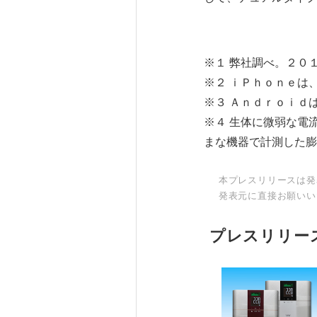
※１ 弊社調べ。２０
※２ ｉＰｈｏｎｅは
※３ Ａｎｄｒｏｉｄ
※４ 生体に微弱な電
まな機器で計測した膨
本プレスリリースは発
発表元に直接お願いい
プレスリリー