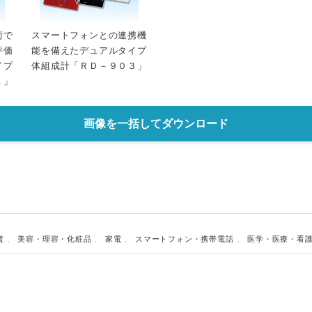
English
術で
スマートフォンとの連携機
評価
能を備えたデュアルタイプ
イプ
体組成計「ＲＤ－９０３」
１」
画像を一括してダウンロード
貨
、
美容・理容・化粧品
、
家電
、
スマートフォン・携帯電話
、
医学・医療・看