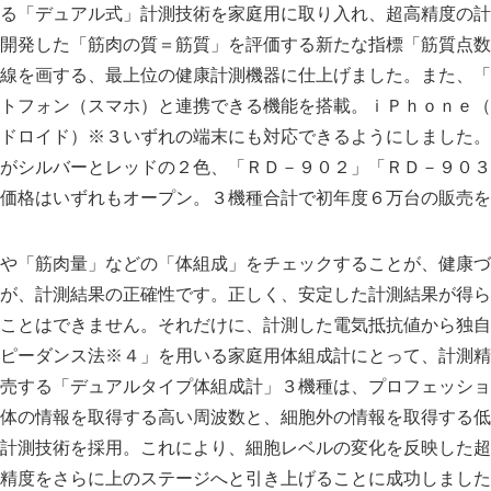
る「デュアル式」計測技術を家庭用に取り入れ、超高精度の計
開発した「筋肉の質＝筋質」を評価する新たな指標「筋質点数
線を画する、最上位の健康計測機器に仕上げました。また、「
トフォン（スマホ）と連携できる機能を搭載。ｉＰｈｏｎｅ（
ドロイド）※３いずれの端末にも対応できるようにしました。
がシルバーとレッドの２色、「ＲＤ－９０２」「ＲＤ－９０３
価格はいずれもオープン。３機種合計で初年度６万台の販売を
や「筋肉量」などの「体組成」をチェックすることが、健康づ
が、計測結果の正確性です。正しく、安定した計測結果が得ら
ことはできません。それだけに、計測した電気抵抗値から独自
ピーダンス法※４」を用いる家庭用体組成計にとって、計測精
売する「デュアルタイプ体組成計」３機種は、プロフェッショ
体の情報を取得する高い周波数と、細胞外の情報を取得する低
計測技術を採用。これにより、細胞レベルの変化を反映した超
精度をさらに上のステージへと引き上げることに成功しました