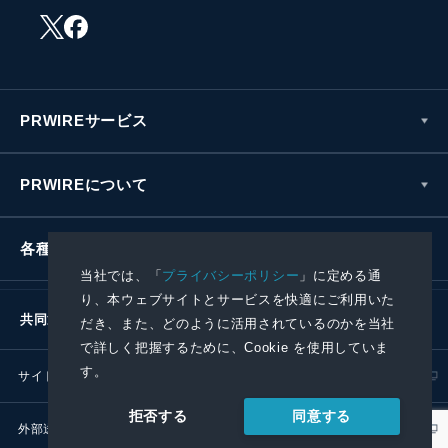
PRWIREサービス
PRWIREについて
各種お問い合わせ
当社では、「
プライバシーポリシー
」に定める通
り、本ウェブサイトとサービスを快適にご利用いた
共同通信社グループ
だき、また、どのように活用されているのかを当社
で詳しく把握するために、Cookie を使用していま
す。
サイトポリシー
プライバシーポリシー
同意する
拒否する
外部送信ポリシー
プレスリリース取扱基準