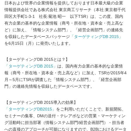
日本および世界の企業情報を提供しております日本最大級の企業
情報提供会社である株式会社 東京商工リサーチ（本社:東京都千代
田区大手町1-3-1 社長:菊池 昭一 以下TSR）は、この度、国内
有力企業の基本的な企業情報（商号・所在地・資本金・売上高な
ど）に加え、「情報システム部門」、「経営企画部門」の連絡先
を収録したデータベースパッケージ
「ターゲティングDB 2015」
を6月15日（月）に発売いたします。
【ターゲティングDB 2015とは？】
「ターゲティングDB 2015」
は、国内有力企業の基本的な企業情
報（商号・所在地・資本金・売上高など）に加え、TSRが2015年4
月～5月にTSRが調査した「情報システム部門」、「経営企画部
門」の連絡先情報を収録したデータベースです。
【ターゲティングDB 2015導入の効果】
「ターゲティングDB2015」
をご利用いただくことで、新規開拓、
セミナーの集客、DMの送付・テレアポなどの営業・マーケティン
グ活動時に担当部署（情報システム部門/経営企画部門）・担当者
への直接のアプローチが可能になりますので、B2Bにおけるデータ