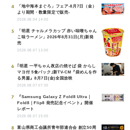
4
「地中海本まぐろ」フェア-8月7日（金）
より期間・数量限定で販売-
2026.08.04 14:00
5
「明星 チャルメラカップ 赤い味噌ちゃん
こ味ラーメン」2026年8月31日(月)新発
売
2026.08.07 13:00
6
｢明星 一平ちゃん夜店の焼そば 袋 からし
マヨ付 5食パック｣新TV-CM『袋めんを作
る男篇』8月7日(金)全国放映
2026.08.07 07:30
7
『Samsung Galaxy Z Fold8 Ultra｜
Fold8｜Flip8 発売記念イベント』開催
レポート
2026.08.07 15:00
8
富山県商工会議所青年部連合会 創立50周