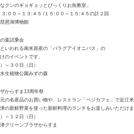
なクンのギョギョッとびっくりお魚教室」
３:００～１３:４５ /１５:００～１５:４５の計２回
琵琶湖博物館
の葉試乗会
といわれる南米原産の「パラグアイオニバス」の
けのイベントです。
）～３０日（日）
水生植物公園みずの森
Japanese
ザからすま13周年祭
元の名産品のお買い物や、レストラン「ベジカフェ」で近江米
津の新鮮野菜を使った新鮮料理のランチをお楽しみいただけま
）～１２日（日）
津グリーンプラザからすま