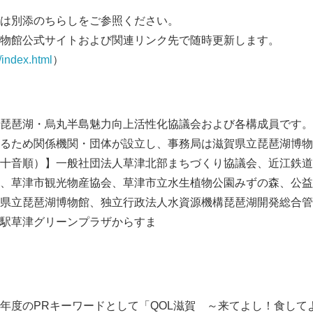
は別添のちらしをご参照ください。
English
物館公式サイトおよび関連リンク先で随時更新します。
/index.html
）
琵琶湖・烏丸半島魅力向上活性化協議会および各構成員です。
るため関係機関・団体が設立し、事務局は滋賀県立琵琶湖博物
十音順）】一般社団法人草津北部まちづくり協議会、近江鉄道
、草津市観光物産協会、草津市立水生植物公園みずの森、公益
県立琵琶湖博物館、独立行政法人水資源機構琵琶湖開発総合管
駅草津グリーンプラザからすま
年度のPRキーワードとして「QOL滋賀 ～来てよし！食して