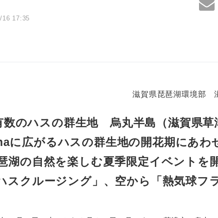
/16 17:35
滋賀県琵琶湖環境部 
有数のハスの群生地 烏丸半島（滋賀県草
3haに広がるハスの群生地の開花期にあわ
琶湖の自然を楽しむ夏季限定イベントを
ハスクルージング」、空から「熱気球フ