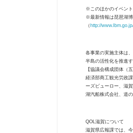
※このほかのイベント
※最新情報は琵琶湖博
（
http://www.lbm.go.jp
各事業の実施主体は、
半島の活性化を推進す
【協議会構成団体（五
経済部商工観光労政課
ーズビューロー、滋賀
湖汽船株式会社、道の
QOL滋賀について
滋賀県広報課では、今