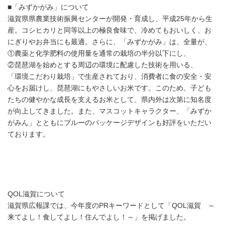
■「みずかがみ」について
滋賀県県農業技術振興センターが開発・育成し、平成25年から生
産。コシヒカリと同等以上の極良食味で、冷めてもおいしく、お
にぎりやお弁当にも最適。さらに、「みずかがみ」は、全量が、
①農薬と化学肥料の使用量を通常の栽培の半分以下にし、
②琵琶湖を始めとする周辺の環境に配慮した技術を用いる、
「環境こだわり栽培」で生産されており、消費者に食の安全・安
心をお届けし、琵琶湖にもやさしいお米です。このため、子ども
たちの健やかな成長を支えるお米として、県内外は次第に知名度
が向上してきました。また、マスコットキャラクター、「みずか
がみん」とともにブルーのパッケージデザインも好評をいただい
ております。
QOL滋賀について
滋賀県広報課では、今年度のPRキーワードとして「QOL滋賀 ～
来てよし！食してよし！住んでよし！～」を掲げました。