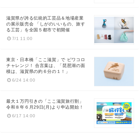
滋賀県が誇る伝統的工芸品＆地場産業
の展示販売会 「しがのいいもの、旅す
る工芸」を全国５都市で初開催
7/1 11:00
東京・日本橋「ここ滋賀」で ビワコロ
チャレンジ！ 合言葉は、「琵琶湖の面
Japanese
積は、滋賀県の約６分の１！」
6/24 14:00
最大１万円引きの「ここ滋賀旅行割」
English
令和８年６月29日(月)より申込開始！
6/17 14:00