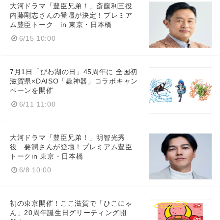
大河ドラマ「豊臣兄弟！」斎藤利三役
内藤剛志さんの登壇が決定！プレミア
ム豊臣トーク in 東京・日本橋
6/15 10:00
7月1日「びわ湖の日」45周年に 全国初
滋賀県×DAISO「蟲神器」コラボキャン
ペーンを開催
6/11 11:00
大河ドラマ「豊臣兄弟！」明智光秀
役 要潤さんが登壇！プレミアム豊臣
トークin 東京・日本橋
6/8 10:00
初の東京開催！ここ滋賀で「ひこにゃ
ん」20周年誕生日グリーティング開