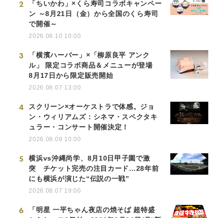
2
「ちいかわ」×くら寿司コラボキャンペー
ン ～8月21日（金）から全国のくら寿司
で開催～
2026.08.10 10:00
3
「横濱ハーバー」×「柳原良平 アンク
ル」 限定コラボ商品＆メニューが登場
8月17日から限定販売開始
2026.08.07 13:00
4
スクリーン×オーケストラで体感。ジョ
ン・ウィリアムズ：シネマ・スペクタキ
ュラー・コンサート開催決定！
2026.08.08 10:00
5
横浜vs沖縄尚学、8月10日甲子園で激
突 チケット完売の注目カード…28年前
にも横浜が演じた“伝説の一戦”
2026.08.07 19:00
6
「明星 一平ちゃん夜店の焼そば 超特盛