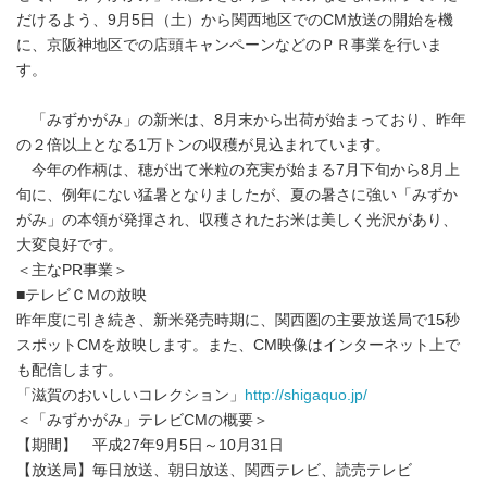
だけるよう、9月5日（土）から関西地区でのCM放送の開始を機
に、京阪神地区での店頭キャンペーンなどのＰＲ事業を行いま
す。
「みずかがみ」の新米は、8月末から出荷が始まっており、昨年
の２倍以上となる1万トンの収穫が見込まれています。
今年の作柄は、穂が出て米粒の充実が始まる7月下旬から8月上
旬に、例年にない猛暑となりましたが、夏の暑さに強い「みずか
がみ」の本領が発揮され、収穫されたお米は美しく光沢があり、
大変良好です。
＜主なPR事業＞
■テレビＣＭの放映
昨年度に引き続き、新米発売時期に、関西圏の主要放送局で15秒
スポットCMを放映します。また、CM映像はインターネット上で
も配信します。
「滋賀のおいしいコレクション」
http://shigaquo.jp/
＜「みずかがみ」テレビCMの概要＞
【期間】 平成27年9月5日～10月31日
【放送局】毎日放送、朝日放送、関西テレビ、読売テレビ