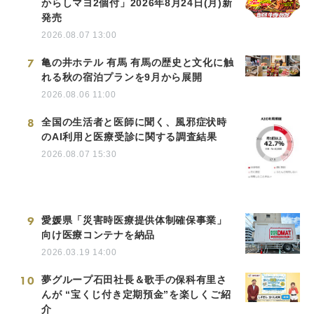
からしマヨ2個付」2026年8月24日(月)新
発売
2026.08.07 13:00
7
亀の井ホテル 有馬 有馬の歴史と文化に触
れる秋の宿泊プランを9月から展開
2026.08.06 11:00
8
全国の生活者と医師に聞く、風邪症状時
のAI利用と医療受診に関する調査結果
2026.08.07 15:30
9
愛媛県「災害時医療提供体制確保事業」
向け医療コンテナを納品
2026.03.19 14:00
10
夢グループ石田社長＆歌手の保科有里さ
んが “宝くじ付き定期預金”を楽しくご紹
介