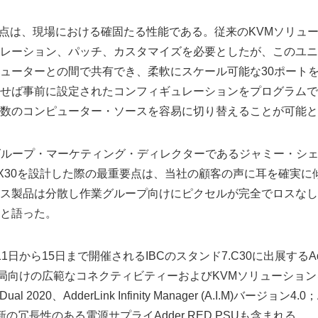
の利点は、現場における確固たる性能である。従来のKVMソリュ
レーション、パッチ、カスタマイズを必要としたが、このユニ
ューターとの間で共有でき、柔軟にスケール可能な30ポート
せば事前に設定されたコンフィギュレーションをプログラムで
数のコンピューター・ソースを容易に切り替えることが可能と
ologyのグループ・マーケティング・ディレクターであるジャミー・
w DDX30を設計した際の最重要点は、当社の顧客の声に耳を確実
ス製品は分散し作業グループ向けにピクセルが完全でロスなし
と語った。
1日から15日まで開催されるIBCのスタンド7.C30に出展するA
放送局向けの広範なコネクティビティーおよびKVMソリューショ
y Dual 2020、AdderLink Infinity Manager (A.I.M)バージョン4.
4、最新の冗長性のある電源サプライAdder RED PSUも含まれる。