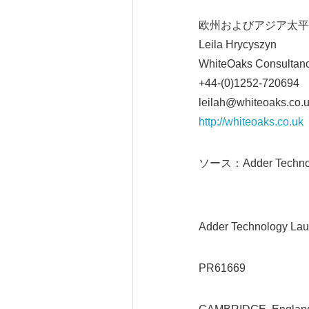
欧州およびアジア太平
Leila Hrycyszyn
WhiteOaks Consultanc
+44-(0)1252-720694
leilah@whiteoaks.co.
http://whiteoaks.co.uk
ソース：Adder Techno
Adder Technology La
PR61669