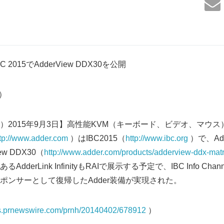
IBC 2015でAdderView DDX30を公開
5）
）2015年9月3日】高性能KVM（キーボード、ビデオ、マウ
tp://www.adder.com
）はIBC2015（
http://www.ibc.org
）で、Ad
w DDX30（
http://www.adder.com/products/adderview-ddx-matr
derLink InfinityもRAIで展示する予定で、IBC Info C
ポンサーとして復帰したAdder装備が実現された。
tos.prnewswire.com/prnh/20140402/678912
）