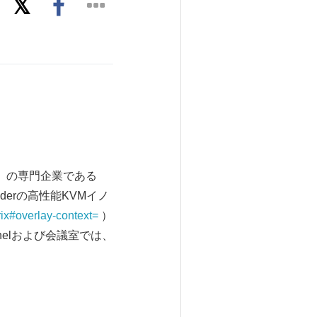
ス）の専門企業である
derの高性能KVMイノ
ix#overlay-context=
）
hannelおよび会議室では、