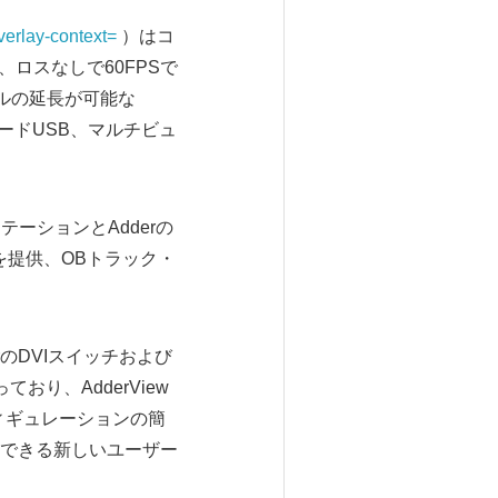
verlay-context=
）はコ
、ロスなしで60FPSで
トルの延長が可能な
ピードUSB、マルチビュ
クステーションとAdderの
を提供、OBトラック・
erのDVIスイッチおよび
り、AdderView
ィギュレーションの簡
できる新しいユーザー