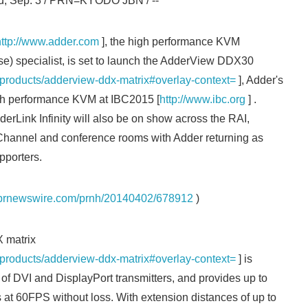
 Sep. 3 / PRN=KYODO JBN / --
http://www.adder.com
], the high performance KVM
e) specialist, is set to launch the AdderView DDX30
/products/adderview-ddx-matrix#overlay-context=
], Adder's
igh performance KVM at IBC2015 [
http://www.ibc.org
] .
rLink Infinity will also be on show across the RAI,
 Channel and conference rooms with Adder returning as
pporters.
s.prnewswire.com/prnh/20140402/678912
)
matrix
/products/adderview-ddx-matrix#overlay-context=
] is
of DVI and DisplayPort transmitters, and provides up to
at 60FPS without loss. With extension distances of up to