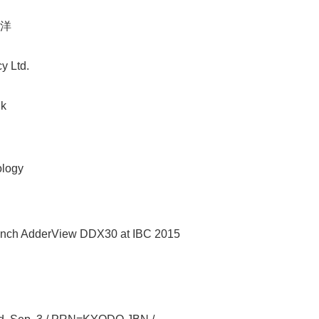
English
洋
y Ltd.
uk
logy
unch AdderView DDX30 at IBC 2015