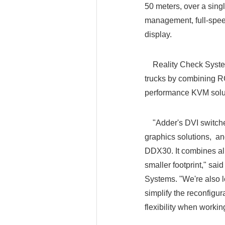
50 meters, over a sing
management, full-spee
display.
Reality Check Systems
trucks by combining RC
performance KVM soluti
"Adder's DVI switches
graphics solutions, an
DDX30. It combines all 
smaller footprint," sa
Systems. "We're also lo
simplify the reconfigur
flexibility when workin