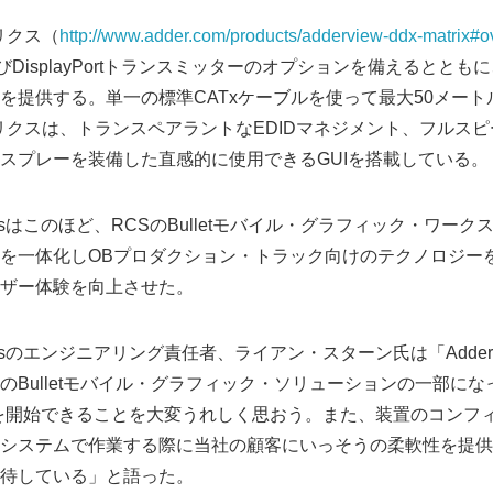
トリクス（
http://www.adder.com/products/adderview-ddx-matrix#o
びDisplayPortトランスミッターのオプションを備えるとともに
解像度を提供する。単一の標準CATxケーブルを使って最大50メー
DXマトリクスは、トランスペアラントなEDIDマネジメント、フルス
スプレーを装備した直感的に使用できるGUIを搭載している。
 Systemsはこのほど、RCSのBulletモバイル・グラフィック・ワー
を一体化しOBプロダクション・トラック向けのテクノロジー
ザー体験を向上させた。
 Systemsのエンジニアリング責任者、ライアン・スターン氏は「Add
Bulletモバイル・グラフィック・ソリューションの一部になってお
事を開始できることを大変うれしく思おう。また、装置のコンフ
システムで作業する際に当社の顧客にいっそうの柔軟性を提供
待している」と語った。