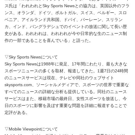
ス氏は「われわれとSky Sports Newsとの協力は、英国以外のフラ
ンス、オランダ、ドイツ、ポルトガル、スイス、ベルギー、スロ
ベニア、アイルランド共和国、ドバイ、バーレーン、スリラン
カ、インド、バングラデシュでのイベントの放送に関して長い歴
史がある。われわれは、われわれが今や日常的な生のニュース制
作の一部であることを喜んでいる」と語った。
▽Sky Sports Newsについて
Sky Sports Newsは1988年に発足、17年間にわたり、最も大きな
スポーツニュースの多くを取材、報道してきた。1週7日の24時間
のニュースサービスは現在、テレビや同社のウェブサイト
skysports.com、ソーシャルメディアで、スポーツの世界で重要な
すべてのニュースの詳細な分析も提供している。同社のニュース
サービスはまた、移籍市場の最終日、女性スポーツを放送し、今
日のスポーツに影響を及ぼす重要な問題を詳細に報道することで
定評がある。
▽Mobile Viewpointについて