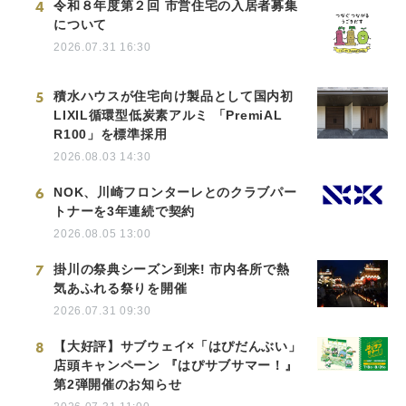
4
令和８年度第２回 市営住宅の入居者募集
について
2026.07.31 16:30
5
積水ハウスが住宅向け製品として国内初
LIXIL循環型低炭素アルミ 「PremiAL
R100」を標準採用
2026.08.03 14:30
6
NOK、川崎フロンターレとのクラブパー
トナーを3年連続で契約
2026.08.05 13:00
7
掛川の祭典シーズン到来! 市内各所で熱
気あふれる祭りを開催
2026.07.31 09:30
8
【大好評】サブウェイ×「はぴだんぶい」
店頭キャンペーン 『はぴサブサマー！』
第2弾開催のお知らせ