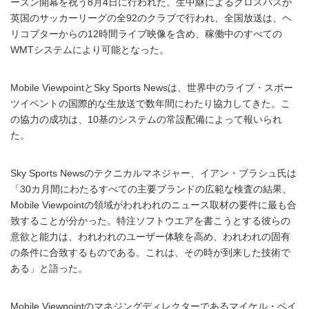
ーズン開幕を祝う8月4日に行われた。生中継によるクロスパスが
英国のサッカーリーグの全92のクラブで行われ、全国放送は、ヘ
リコプターからの12時間ライブ映像を含め、稼働中のすべての
WMTシステムにより可能となった。
Mobile ViewpointとSky Sports Newsは、世界中のライブ・スポー
ツイベントの国際的な生放送で数年間にわたり協力してきた。こ
の協力の成功は、10基のシステムの常設配備によって報いられ
た。
Sky Sports Newsのテクニカルマネジャー、イアン・ブラシュ氏は
「30カ月間にわたるすべての主要ブランドの広範な検査の結果、
Mobile Viewpointの領域がわれわれのニュース取材の要件に最も合
致することが分かった。特注ソフトウエアを書こうとする彼らの
意欲と能力は、われわれのユーザー体験を高め、われわれの固有
の条件に合致するものである。これは、その時が到来した技術で
ある」と語った。
Mobile Viewpointのマネジングディレクターであるマイケル・ベイ