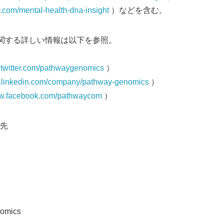
.com/mental-health-dna-insight
）などを含む。
icsに関する詳しい情報は以下を参照。
e.twitter.com/pathwaygenomics
）
w.linkedin.com/company/pathway-genomics
）
ww.facebook.com/pathwaycom
）
先
omics