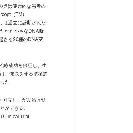
の点は健康的な患者の
ept（TM）
しは過去に診断された
たれた小さなDNA断
きる96種のDNA変
見は治療成功を保証し、生
は、健康を守る積極的
った。
プシーを補完し、がん治療効
とができる。
ical Trial