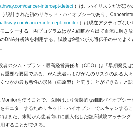
athway.com/cancer-intercept-detect
）は、ハイリスクだがほか
設計された初のリキッド・バイオプシーであり、CancerInterc
pathway.com/cancer-intercept-monitor
）は現在アクティブない
モニターする。両プログラムはがん細胞から出て血流に解き放
のDNA分析法を利用する。試験は9種のがん遺伝子の中でよく起
。
omics創設者のジム・プラント最高経営責任者（CEO）は「早期発
も重要な要因である。がん患者およびがんのリスクのある人々
くつかの最も悪性の形体（病原型）と闘うことができる」と語
ercept Monitorを使うことで、医師はより侵襲的な細胞バイオ
をモニターするためリキッド・バイオプシーでスキャンするこ
t Monitorはまた、末期がん患者向けに個人化した臨床試験マッチング（Clin
特に使用することができる。