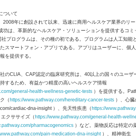
English
csについて
micsは、2008年に創設されて以来、迅速に商用ヘルスケア業界の
omicsの成功は、革新的なヘルスケア・ソリューションを提供するコ
使った同社プログラムは、その種の初である。プログラムは人工知
たスマートフォン・アプリである。アプリはユーザーに、個人
報を提供する。
社のCLIA、CAP認定の臨床研究所は、40以上の国々のユー
持するため、有益かつ精度の高いヘルスケア情報
.com/general-health-wellness-genetic-tests
）を提供する。Pathw
ク（
https://www.pathway.com/hereditary-cancer-tests
）、心臓
y.com/cardiac-dna-insight ）、先天性疾患（
https://www.pathway.
とエクササイズ（
https://www.pathway.com/general-health-wellne
ww.pathway.com/pharmacogenomics
）など。薬物反応は特定の
//www.pathway.com/pain-medication-dna-insight
）、精神衛生