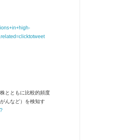
ions+in+high-
elated=clicktotweet
株とともに比較的頻度
がんなど）を検知す
h?