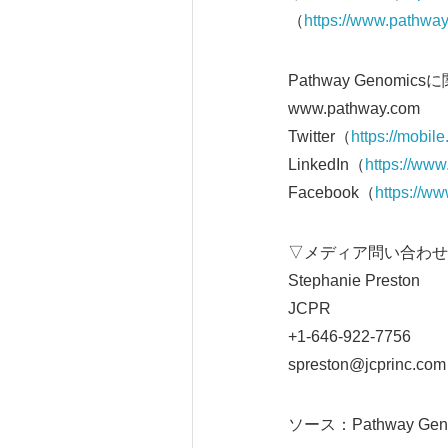
（
https://www.pathway
Pathway Genom
www.pathway.com
Twitter（
https://mobil
LinkedIn（
https://ww
Facebook（
https://w
▽メディア問い合わせ
Stephanie Preston
JCPR
+1-646-922-7756
spreston@jcprinc.com
ソース：Pathway Gen