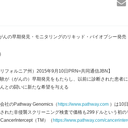
omicsががんの早期発見・モニタリングのリキッド・バイオプシー発売
7）
フォルニア州）2015年9月10日PRN=共同通信JBN】
験が（がんの）早期発見をもたらし、以前に診断された患者に
んとの闘いに新たな希望を与える
Pathway Genomics（
https://www.pathway.com
）は10
された非侵襲スクリーニング検査で価格も299ドルという初の
CancerIntercept（TM）（
https://www.pathway.com/cancerinterc