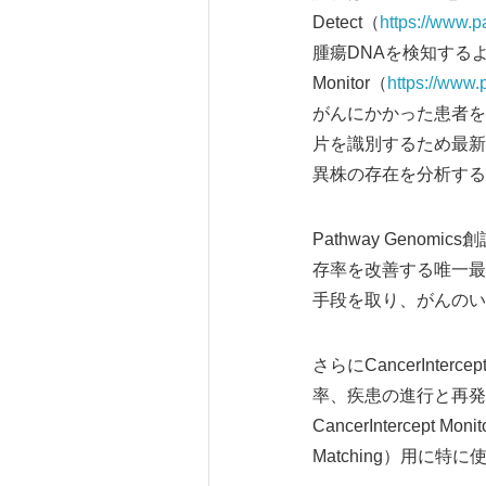
Detect（
https://www.p
腫瘍DNAを検知するよう
Monitor（
https://www.
がんにかかった患者を
片を識別するため最新
異株の存在を分析する
Pathway Gen
存率を改善する唯一最
手段を取り、がんのい
さらにCancerInt
率、疾患の進行と再発
CancerIntercep
Matching）用に