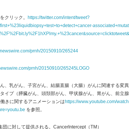
をクリック。
https://twitter.com/intent/tweet?
irst+%23liquidbiopsy+test+to+detect+cancer-associated+mutat
A%2F%2Fbit.ly%2F1hXPlmy.+%23cancer&source=clicktotweet&r
.prnewswire.com/prnh/20150910/265244
.prnewswire.com/prnh/20150910/265245LOGO
ん、乳がん、子宮がん、結腸直腸（大腸）がんに関連する変異
タイプ（膵臓がん、頭頚部がん、甲状腺がん、胃がん、前立腺
ceptの働きに関するアニメーションは
https://www.youtube.com/watc
re=youtu.be
を参照。
に対して提供される。CancerIntercept（TM）