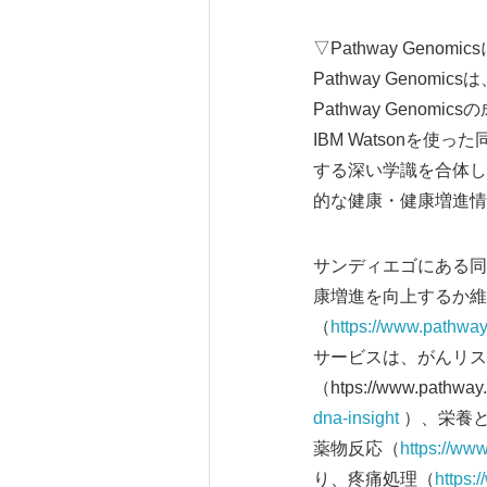
▽Pathway Genomi
Pathway Geno
Pathway Gen
IBM Watsonを
する深い学識を合体し
的な健康・健康増進情
サンディエゴにある同
康増進を向上するか維
（
https://www.pathway
サービスは、がんリス
（htps://www.pathwa
dna-insight
）、栄養
薬物反応（
https://w
り、疼痛処理（
https: