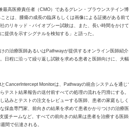
omicsの兼最高医療責任者（CMO）であるグレン・ブラウンステイ
ることは、腫瘍の成長の臨床もしくは画像による証拠がある前
社のリキッド・バイオプシー試験は、また、長い時間をかけて
に提供を示すシグナルを検知する」と語った。
けの治療医師あるいはPathwayが提供するオンライン医師紹
。日程に沿って繰り返し試験を求める患者と医師向けに、大幅
Japanese
 DetectとCancerIntercept Monitorは、Pathwayの統合シ
らテスト結果報告の送付前すべての処理の流れを円滑にする。
し込みとテストの注文をレビューする医師、患者の家庭もしく
な採血専門家、前向きの結果を求めて患者かかりつけの治療医
瘍医療支援チームなど。すべての前向きの結果は患者を治療する医
3週間で伝達される。