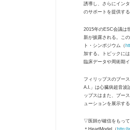
誘導し、さらにインタ
のサポートを提供する
2015年のESC会
新が披露される。この
ト・シンポジウム（
ht
加する。トピックには
臨床データや周術期イ
フィリップスのブース（
A.I.」は心臓病超
ップスはまた、ブース
ューションを展示する
▽医師が確信をもって
＊HeartModel（
http:/