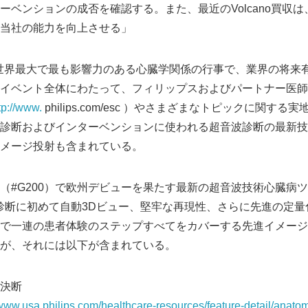
ーベンションの成否を確認する。また、最近のVolcano買収
当社の能力を向上させる」
議は世界最大で最も影響力のある心臓学関係の行事で、業界の将来
イベント全体にわたって、フィリップスおよびパートナー医師
tp://www.
philips.com/esc ）やさまざまなトピックに関す
診断およびインターベンションに使われる超音波診断の最新技
メージ投射も含まれている。
#G200）で欧州デビューを果たす最新の超音波技術心臓病ツール「
音波診断に初めて自動3Dビュー、堅牢な再現性、さらに先進の定
で一連の患者体験のステップすべてをカバーする先進イメージ
が、それには以下が含まれている。
決断
/www.usa.philips.com/healthcare-resources/feature-detail/anatom