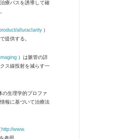
治療パスを誘導して確
。
roduct/alluraclarity
）
で提供する。
-imaging
）は脈管の詳
クス線投射を減らす一
体の生理学的プロファ
情報に基づいて治療法
（
http://www.
m ）を参照。