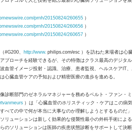
プロトコルで人と技術を結ぶ最新の心臓病ソリューションを展
s.prnewswire.com/prnh/20150824/260655
）
s.prnewswire.com/prnh/20150824/260656
）
s.prnewswire.com/prnh/20150824/260657
）
#G200、
http://www.
philips.com/esc ）を訪ねた来場
アプローチを経験できるが、その特徴はクラス最高のデジタル
波血管イメージ投射・認識、治療、患者監視、ヘルスケアIT
は心臓血管ケアの予知および精密医療の進歩を進める。
像診断部門のゼネラルマネジャーを務めるベルト・ファン・ミ
bertvanmeurs
）は「心臓血管のホリスティック・ケアはこの病
すべての中で何が本当に大事なのか理解しようとするものだ」
ソリューションは新しく効果的な侵襲性最小の外科手術による
らのソリューションは医師の疾患状態診断をサポートして決断