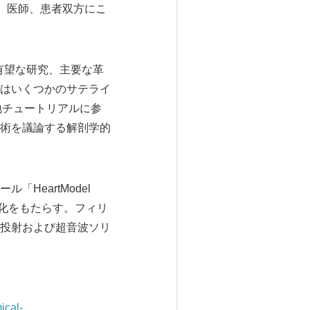
は、医師、患者双方にこ
有望な研究、主要な革
はいくつかのサテライ
る実地チュートリアルに参
術を議論する解剖学的
HeartModel
量化をもたらす。フィリ
投射および超音波ソリ
ical-