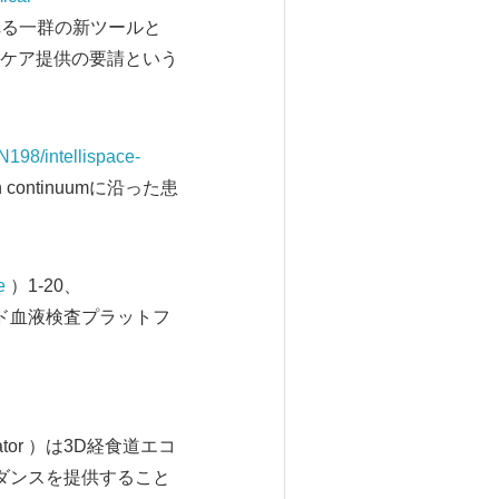
される一群の新ツールと
ケア提供の要請という
198/intellispace-
ontinuumに沿った患
e
）1-20、
ルド血液検査プラットフ
navigator ）は3D経食道エコ
ダンスを提供すること