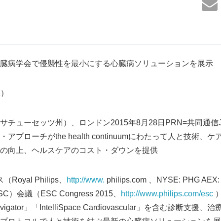
臓病学会で侵襲性を最小にする心臓病ソリューションを展示
2）
チューセッツ州）、ロンドン2015年8月28日PRN=共同通信J
プローチがthe health continuumにわたって人と技術
の向上、ヘルスケアのコスト・ダウンを提供
yal Philips、
http://www.
philips.com 、NYSE: PHG AE
会議（ESC Congress 2015、
http://www.philips.com/esc
）
oNavigator」「IntelliSpace Cardiovascular」を含む診