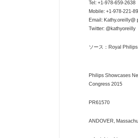
Tel: +1-978-659-2638
Mobile: +1-978-221-8
Email: Kathy.oreilly@ 
Twitter: @kathyoreilly
ソース：Royal Philips
Philips Showcases New
Congress 2015
PR61570
ANDOVER, Massachus