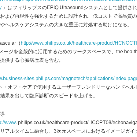
y
）はフィリップスのEPIQ Ultrasoundシステムとして提供
および再現性を強化するために設計され、低コストで高品質の
やヘルスケアシステムの大きな重圧に対処する助けになる。
vascular（
http://www.philips.co.uk/healthcare-product/HCNOCTN
ージを全般的に活用するためのワークスペースで、the health c
提供する心臓病歴表を含む。
w.business-sites.philips.com/magnotech/applications/index.pag
イント・オブ・ケアで使用するユーザーフレンドリーなハンドヘ
Japanese
結果を出して臨床診断のスピードを上げる。
導
p://www.
philips.co.uk/healthcare-product/HCOPT08/echo
リアルタイムに融合し、3次元スペースにおけるイメージガイ