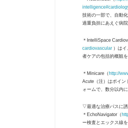
intelligence#cardiolog
技術の一部で、自動化
過重負担にあえぐ病院
＊IntelliSpace Cardio
cardiovascular
）はイメ
者ケアの包括的概観を
＊Minicare（
http://ww
Acute（注）はポ
ォームで、数分以内に
▽最適な治療パスに誘
＊EchoNavigator（
htt
ー検査とエックス線を