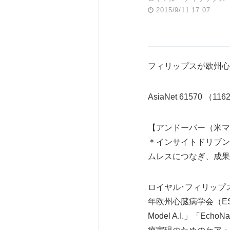
2015/9/11 17:07
フィリップスが欧州心
AsiaNet 61570 （116
【アンドーバー（米マサ
＊インサイトドリブン・ア
ムレスにつなぎ、成果
ロイヤル･フィリップス（Ro
年欧州心臓病学会（ESC）
Model A.I.」「Ech