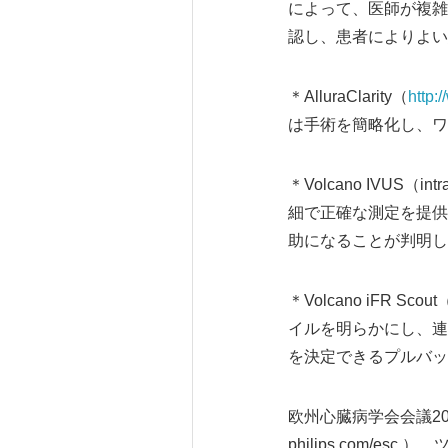
によって、医師が複雑
認し、患者によりよい
＊AlluraClarity（
http:
は手術を簡略化し、ワ
＊Volcano IVUS（intra
細で正確な測定を提供
助になることが判明し
＊Volcano iFR Sco
イルを明らかにし、連
を決定できるプルバッ
欧州心臓病学会会議2
philips.com/esc 