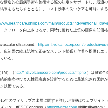
な構造的心臓病手術を施術する際の決定をサポートし、最適の
English
結果をもたらすとともに、コスト効率の良いケアを可能にする
//www.healthcare.philips.com/main/products/interventional_xray/p
ークフローを向上させるが、同時に優れた上質の画像を低価格
vascular ultrasound、
http://intl.volcanocorp.com/products/ivus
、広範囲の臨床試験で正確なステント拡張と付着を提供しエッ
ている。
ut（TM）（
http://intl.volcanocorp.com/products/ifr.php
）は脈管全
続的疾病やびまん性冠疾患を診断するために最適化され医師が
ク技術である。
015年のフィリップス出展に関する詳しい情報はウェブサイト
）、ツイッター#ESCCongress（
https://twitter.com/
philipslivefro