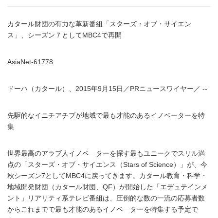
カタール財団の有力な革新番組「スターズ・オブ・サイエン
ス」、シーズン７としてMBC4で再開
AsiaNet-61778
ドーハ（カタール）、2015年9月15日／PRニュースワイヤー／ --
先駆的なイニチアチブが地域で最も才能のあるイノベーターを特
集
世界最高のアラブ人イノベ―ターを探す最もユニークでスリル満
点の「スターズ・オブ・サイエンス（Stars of Science）」が、今
秋シーズン7としてMBC4に戻ってきます。カタール教育・科学・
地域開発財団（カタール財団、QF）が開始した「エデュテインメ
ント」リアリティ系テレビ番組は、圧倒的な数の一流の応募者数
からこれまでで最も才能のあるイノベ―ターを特集する予定で