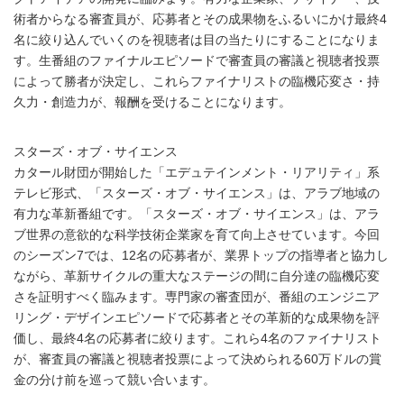
術者からなる審査員が、応募者とその成果物をふるいにかけ最終4
名に絞り込んでいくのを視聴者は目の当たりにすることになりま
す。生番組のファイナルエピソードで審査員の審議と視聴者投票
によって勝者が決定し、これらファイナリストの臨機応変さ・持
久力・創造力が、報酬を受けることになります。
スターズ・オブ・サイエンス
カタール財団が開始した「エデュテインメント・リアリティ」系
テレビ形式、「スターズ・オブ・サイエンス」は、アラブ地域の
有力な革新番組です。「スターズ・オブ・サイエンス」は、アラ
ブ世界の意欲的な科学技術企業家を育て向上させています。今回
のシーズン7では、12名の応募者が、業界トップの指導者と協力し
ながら、革新サイクルの重大なステージの間に自分達の臨機応変
さを証明すべく臨みます。専門家の審査団が、番組のエンジニア
リング・デザインエピソードで応募者とその革新的な成果物を評
価し、最終4名の応募者に絞ります。これら4名のファイナリスト
が、審査員の審議と視聴者投票によって決められる60万ドルの賞
金の分け前を巡って競い合います。