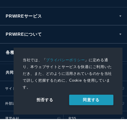
PRWIREサービス
PRWIREについて
各種お問い合わせ
当社では、「
プライバシーポリシー
」に定める通
り、本ウェブサイトとサービスを快適にご利用いた
共同通信社グループ
だき、また、どのように活用されているのかを当社
で詳しく把握するために、Cookie を使用していま
す。
サイトポリシー
プライバシーポリシー
同意する
拒否する
外部送信ポリシー
プレスリリース取扱基準
運営会社
RSS