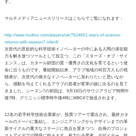
す。
マルチメディアニュースリリースはこちらでご覧になれます：
http://www.multivu.com/players/uk/7624651-stars-of-science-
returns-with-season7-mbc4/
次世代の意欲的な科学技術イノベ―ターの中にある人間の潜在能
力を解き放つツールとして役立つ、この「スターズ・オブ・サイ
エンス」は、カタール財団の質・優秀さの文化を育てるという使
命に沿うものです。番組開始以来、アラブ地域の何百万人もの視
聴者が、次世代の偉大なイノベ―ターに加わりたいと思いなが
ら、感動を与えてくれるアラブの若者が変革の旅に出るのを見て
きました。シーズン7の初回は、9月18日のサウジアラビア時間午
後7時、グリニッジ標準時午後4時にMBC4で放送されます。
12名の若手科学技術企業家が、投票ツアーで選出され、最終カタ
ールのドーハに集結し、エンジニアリングからデザインまでの革
新サイクルの重大なステージに焦点を置きつつ、自身のプロジェ
クトアイデアの開発に臨みます。有力な企業家、デザイナー、技