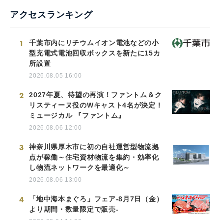
アクセスランキング
1
千葉市内にリチウムイオン電池などの小
型充電式電池回収ボックスを新たに15カ
所設置
2026.08.05 16:00
2
2027年夏、待望の再演！ファントム＆ク
リスティーヌ役のWキャスト4名が決定！
ミュージカル 『ファントム』
2026.08.06 12:00
3
神奈川県厚木市に初の自社運営型物流拠
点が稼働～住宅資材物流を集約・効率化
し物流ネットワークを最適化～
2026.08.06 13:00
4
「地中海本まぐろ」フェア-8月7日（金）
より期間・数量限定で販売-