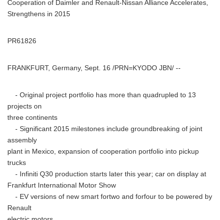
Cooperation of Daimler and Renault-Nissan Alliance Accelerates,
Strengthens in 2015
PR61826
FRANKFURT, Germany, Sept. 16 /PRN=KYODO JBN/ --
- Original project portfolio has more than quadrupled to 13
projects on
three continents
- Significant 2015 milestones include groundbreaking of joint
assembly
plant in Mexico, expansion of cooperation portfolio into pickup
trucks
- Infiniti Q30 production starts later this year; car on display at
Frankfurt International Motor Show
- EV versions of new smart fortwo and forfour to be powered by
Renault
electric motors