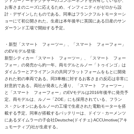
クトカーアーキテクチャーのコンポーネントを共有しているが、
お客さまのニーズに応えるため、インフィニティがゼロから設
計・デザインしたものである。同車はフランクフルトモーターシ
ョーにて初公開された。生産は本年後半に英国にある日産のサン
ダーランド工場で開始する予定。
・新型「スマート フォーツー」、「スマート フォーフォー」
のEVモデル登場:
新型シティカー「スマート フォーツー」、「スマート フォー
フォー」の発売から約一年。両モデルとルノー「トゥインゴ」は
ダイムラーとアライアンスの共同プラットフォームをもとに開発
された初の車両である。同3車種に対するお客さまの反応は非常に
好意的である。両社が発表した通り、「スマート フォーツー」
と「スマート フォーフォー」のEVモデルは2016年後半に発売予
定。両モデルは、ルノー「ZOE」にも採用されている、フラン
ス・クレオンにあるルノーの工場で生産された電動モーターを搭
載する予定。同車が搭載するバッテリーは、ドイツ・カーメンツ
にあるダイムラーの子会社Deutsche(ドイチェ) ACCUmotive(アキ
ュモーティブ)社が生産する。