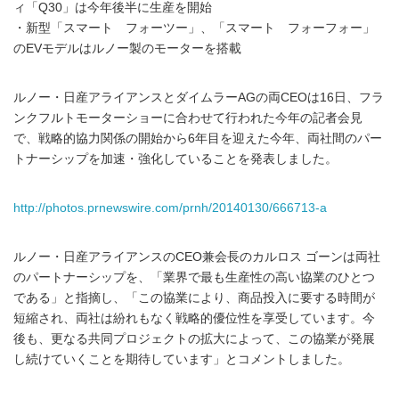
ィ「Q30」は今年後半に生産を開始
・新型「スマート フォーツー」、「スマート フォーフォー」
のEVモデルはルノー製のモーターを搭載
ルノー・日産アライアンスとダイムラーAGの両CEOは16日、フラ
ンクフルトモーターショーに合わせて行われた今年の記者会見
で、戦略的協力関係の開始から6年目を迎えた今年、両社間のパー
トナーシップを加速・強化していることを発表しました。
http://photos.prnewswire.com/prnh/20140130/666713-a
ルノー・日産アライアンスのCEO兼会長のカルロス ゴーンは両社
のパートナーシップを、「業界で最も生産性の高い協業のひとつ
である」と指摘し、「この協業により、商品投入に要する時間が
短縮され、両社は紛れもなく戦略的優位性を享受しています。今
後も、更なる共同プロジェクトの拡大によって、この協業が発展
し続けていくことを期待しています」とコメントしました。