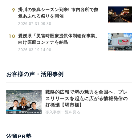
9
掛川の祭典シーズン到来! 市内各所で熱
気あふれる祭りを開催
2026.07.31 09:30
10
愛媛県「災害時医療提供体制確保事業」
向け医療コンテナを納品
2026.03.19 14:00
お客様の声・活用事例
戦略的広報で堺の魅力を全国へ。プレ
スリリースを起点に広がる情報発信の
好循環【堺市様】
導入事例一覧を見る
汐留PR塾