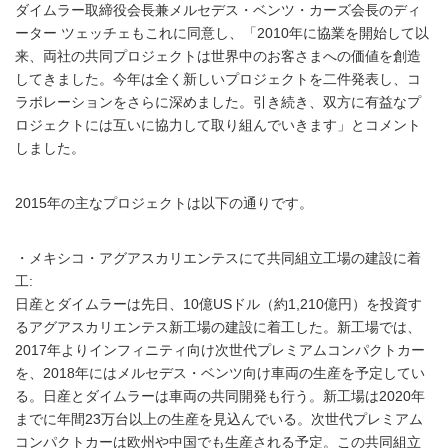
ダイムラー取締役会長兼メルセデス・ベンツ・カーズ会長のディ
ーター ツェッチェもこれに同意し、「2010年に協業を開始して以
来、両社の共同プロジェクトは世界中のお客さまへの価値を創造
してきました。今年は全く新しいプロジェクトを二件発表し、コ
ラボレーションをさらに深めました。引き続き、双方に有益なプ
ロジェクトには互いに協力して取り組んでいきます」とコメント
しました。
2015年の主なプロジェクトは以下の通りです。
・メキシコ・アグアスカリエンテスにて共同組立工場の建設に着
工:
日産とダイムラーは先日、10億USドル（約1,210億円）を投資す
るアグアスカリエンテス新工場の建設に着工した。新工場では、
2017年よりインフィニティ向け次世代プレミアムコンパクトカー
を、2018年にはメルセデス・ベンツ向け車両の生産を予定してい
る。日産とダイムラーは車両の共同開発も行う。新工場は2020年
までに年間23万台以上の生産を見込んでいる。次世代プレミアム
コンパクトカーは欧州や中国でも生産される予定。この共同組立