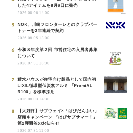
した4アイテムを8月6日に発売
2026.08.06 14:00
5
NOK、川崎フロンターレとのクラブパー
トナーを3年連続で契約
2026.08.05 13:00
6
令和８年度第２回 市営住宅の入居者募集
について
2026.07.31 16:30
7
積水ハウスが住宅向け製品として国内初
LIXIL循環型低炭素アルミ 「PremiAL
R100」を標準採用
2026.08.03 14:30
8
【大好評】サブウェイ×「はぴだんぶい」
店頭キャンペーン 『はぴサブサマー！』
第2弾開催のお知らせ
2026.07.31 11:00