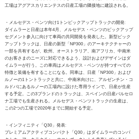
工場はアグアスカリエンテスの日産工場の隣接地に建設される。
・メルセデス・ベンツ向け1トンピックアップトラックの開発:
ダイムラーと日産は本年4月、メルセデス・ベンツのピックアップ
セグメント参入に向けて車両の共同開発を発表した。新型ピック
アップトラックは、日産の新型「NP300」のアーキテクチャーの
一部を共有するが、欧州、オーストラリア、南アフリカ、中南米
のお客さまのニーズに対応できるよう、設計およびデザインはダ
イムラーが行う。この車両はメルセデス・ベンツが持つすべての
特徴と装備を有することになる。同車は、日産「NP300」および
ルノーの1トントラックと共に、中南米向けに、アルゼンチン・コ
ルドバにあるルノーの工場内に設けた専用ラインで、日産が生産
する予定。この3ブランドのトラックは、スペインの日産バルセロ
ナ工場でも生産される。メルセデス・ベンツトラックの生産は、
この2つの工場で2020年までに開始する予定。
・インフィニティ「Q30」発表:
プレミアムアクティブコンパクト「Q30」はダイムラーのコンパ