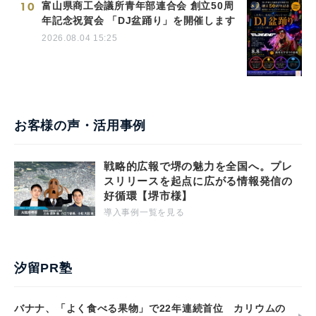
10
富山県商工会議所青年部連合会 創立50周
年記念祝賀会 「DJ盆踊り」を開催します
2026.08.04 15:25
お客様の声・活用事例
戦略的広報で堺の魅力を全国へ。プレ
スリリースを起点に広がる情報発信の
好循環【堺市様】
導入事例一覧を見る
汐留PR塾
バナナ、「よく食べる果物」で22年連続首位 カリウムの