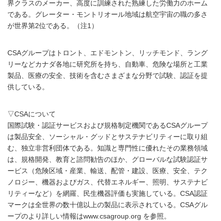
界クラスのメーカー、高度に訓練された熟練した労働力のホーム
である。グレーター・モントリオール地域は航空宇宙の職の多さ
が世界第2位である。（注1）
CSAグループはトロント、エドモントン、リッチモンド、ラング
リーなどカナダ各地に研究所を持ち、自動車、危険な場所と工業
製品、医療の安全、技術を含むさまざまな分野で試験、認証を提
供している。
▽CSAについて
国際試験・認証サービスおよび規格制定機関であるCSAグループ
は製品安全、ソーシャル・グッドとサステナビリティーに取り組
む、独立非営利団体である。知識と専門性に優れたその業務領域
は、規格開発、教育と諮問勧告のほか、グローバルな試験認証サ
ービス（危険区域・産業、輸送、配管・建設、医療、安全、テク
ノロジー、機器およびガス、代替エネルギー、照明、サステナビ
リティーなど）を網羅、民生機器評価も実施している。CSA認証
マークは全世界の数十億以上の製品に表示されている。CSAグル
ープのより詳しい情報はwww.csagroup.org を参照。