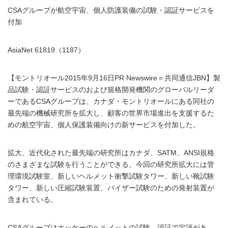
CSAグループが航空宇宙、個人防護装備の試験・認証サービスを
付加
AsiaNet 61819（1187）
【モントリオール2015年9月16日PR Newswire＝共同通信JBN】製
品試験・認証サービスのおよび規格開発機関のグローバルリーダ
ーであるCSAグループは、カナダ・モントリオールにある同社の
最先端の機械研究所を拡大し、顧客の世界市場進出を支援するた
めの航空宇宙、個人保護装備向けの新サービスを付加した。
拡大、近代化された最先端の研究所はカナダ、SATM、ANSI規格
のさまざまな試験を行うことができる。今回の研究所拡大には管
理環境試験室、新しいヘルメット衝撃試験タワー、新しい靴試験
タワー、新しい圧縮試験装置、バイザー試験のための発射装置が
含まれている。
CSAグループはホッケーのヘルメットの試験、認証で定評があ