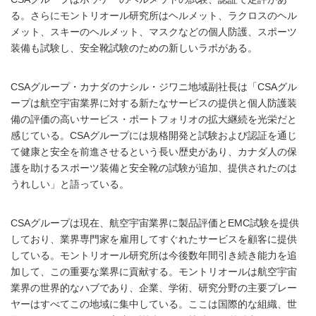
る。さらにモントリオール研究所はヘルメット、ラクロスのヘル
メット、スキーのヘルメット、マスクなどの個人防護、スポーツ
装備も試験し、安全靴試験のための新しいラボがある。
CSAグループ・カナダのナシル・ジワニ地域副社長は「CSAグル
ープは航空宇宙業界に対する新たなサービスの提供と個人防護装
備の評価の高いサービス・ポートフォリオの拡大継続を光栄だと
感じている。CSAグループには規格開発と試験および認証を通じ
て健康と安全を前進させるという長い歴史があり、カナダ人の保
護を助けるスポーツ装備と安全靴の試験が追加、提供されたのは
うれしい」と語っている。
CSAグループは現在、航空宇宙業界に製品評価とEMC試験を提供
しており、業界専門家を雇用してすぐれたサービスを顧客に提供
している。モントリオール研究所は今後数年間引き続き能力を追
加して、この重要な業界に貢献する。モントリオールは航空宇宙
業界の世界的なハブであり、企業、学術、研究分野の主要プレー
ヤーはすべてこの地域に集中している。ここは国際的な組織、世