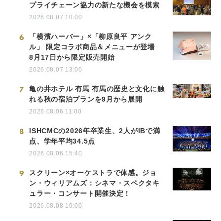
プライチェーン協力の新たな機会を模索
2026.08.07 10:00
6
「横濱ハーバー」×「柳原良平 アンク
ル」 限定コラボ商品＆メニューが登場
8月17日から限定販売開始
2026.08.07 13:00
7
亀の井ホテル 有馬 有馬の歴史と文化に触
れる秋の宿泊プランを9月から展開
2026.08.06 11:00
8
ISHCMCの2026年卒業生、2人がIBで満
点、学年平均34.5点
2026.08.06 15:40
9
スクリーン×オーケストラで体感。ジョ
ン・ウィリアムズ：シネマ・スペクタキ
ュラー・コンサート開催決定！
2026.08.08 10:00