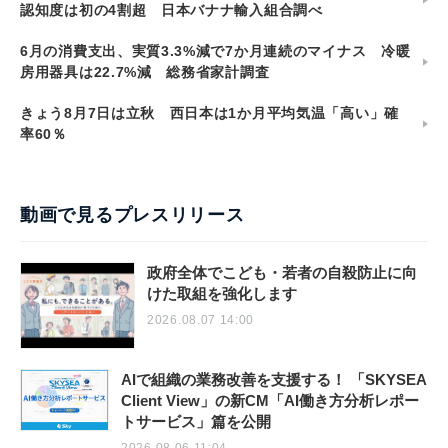
認知度は初の4割超 日本バナナ輸入組合調べ
6月の消費支出、実質3.3%減で7か月連続のマイナス 冷暖
房用器具は22.7%減 総務省家計調査
きょう8月7日は立秋 西日本は1か月平均気温「高い」確
率60％
動画で見るプレスリリース
政府全体でこども・若者の自殺防止に向
けた取組を強化します
2026.08.07 14:00
AIで組織の業務改善を支援する！ 「SKYSEA
Client View」の新CM「AI働き方分析レポー
トサービス」篇を公開
2026.08.06 11:04