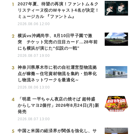
1
2027年夏、待望の再演！ファントム＆ク
リスティーヌ役のWキャスト4名が決定！
ミュージカル 『ファントム』
2026.08.06 12:00
2
横浜vs沖縄尚学、8月10日甲子園で激
突 チケット完売の注目カード…28年前
にも横浜が演じた“伝説の一戦”
2026.08.07 19:00
3
神奈川県厚木市に初の自社運営型物流拠
点が稼働～住宅資材物流を集約・効率化
し物流ネットワークを最適化～
2026.08.06 13:00
4
「明星 一平ちゃん夜店の焼そば 超特盛
からしマヨ2個付」2026年8月24日(月)新
発売
2026.08.07 13:00
5
中国と米国の経済界が関係を強化し、サ